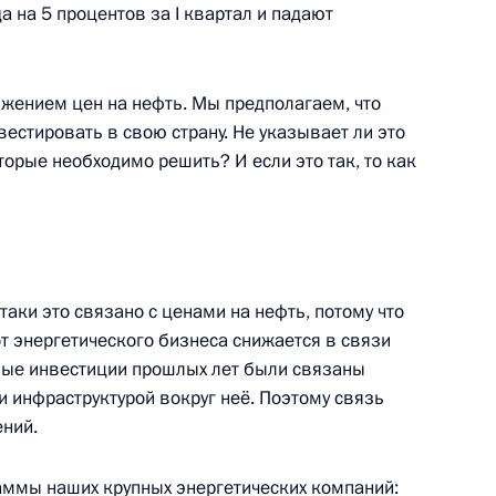
 на 5 процентов за I квартал и падают
ита Россия – АСЕАН
5
29м
нижением цен на нефть. Мы предполагаем, что
вестировать в свою страну. Не указывает ли это
торые необходимо решить? И если это так, то как
оссийско-индонезийских
1
5м
сё‑таки это связано с ценами на нефть, потому что
т энергетического бизнеса снижается в связи
ьные инвестиции прошлых лет были связаны
и инфраструктурой вокруг неё. Поэтому связь
ений.
ссийско-узбекистанских
1
8м
аммы наших крупных энергетических компаний: