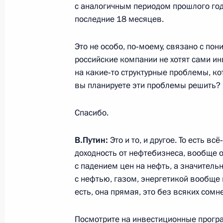
с аналогичным периодом прошлого года
Пресс-конференция по итогам самм
последние 18 месяцев.
20 мая 2016 года, 17:20
Сочи
Это не особо, по‑моему, связано с по
российские компании не хотят сами ин
на какие‑то структурные проблемы, ко
18 мая 2016 года, среда
вы планируете эти проблемы решить?
Заявления для прессы по итогам р
Спасибо.
переговоров
18 мая 2016 года, 20:30
Сочи
В.Путин:
Это и то, и другое. То есть в
доходность от нефтебизнеса, вообще о
с падением цен на нефть, а значител
26 апреля 2016 года, вторник
с нефтью, газом, энергетикой вообще 
есть, она прямая, это без всяких сомн
Заявления для прессы по итогам ро
переговоров
Посмотрите на инвестиционные прогр