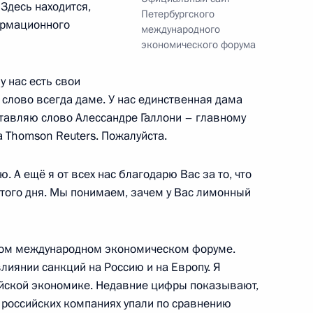
Здесь находится,
Петербургского
ормационного
международного
экономического форума
ских СМИ
у нас есть свои
1
слово всегда даме. У нас единственная дама
ставляю слово Алессандре Галлони – главному
 Thomson Reuters. Пожалуйста.
. А ещё я от всех нас благодарю Вас за то, что
того дня. Мы понимаем, зачем у Вас лимонный
Премьер-министром Греции
7
51м
ком международном экономическом форуме.
лиянии санкций на Россию и на Европу. Я
ийской экономике. Недавние цифры показывают,
 российских компаниях упали по сравнению