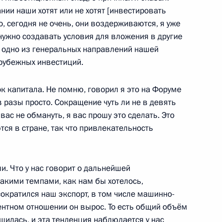
ании наши хотят или не хотят [инвестировать
о, сегодня не очень, они воздерживаются, я уже
 вопросы журналистов
5
17м
 нужно создавать условия для вложения в другие
переговоров
 одно из генеральных направлений нашей
арубежных инвестиций.
сть, Ново-Огарёво
ок капитала. Не помню, говорил я это на Форуме
 в разы просто. Сокращение чуть ли не в девять
ас не обмануть, я вас прошу это сделать. Это
ются в стране, так что привлекательность
аседания Высшего Госсовета
1
9м
лоруссии
и. Что у нас говорит о дальнейшей
акими темпами, как нам бы хотелось,
сократился наш экспорт, в том числе машинно-
ентном отношении он вырос. То есть общий объём
чшилась, и эта тенденция наблюдается у нас