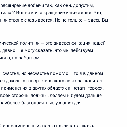
 расширение добычи так, как они, допустим,
тился? Вот вам и сокращение инвестиций. Это,
тики стране сказывается. Но не только – здесь Вы
 итогам «Прямой линии»
4
мической политики – это диверсификация нашей
 давно. Не могу сказать, что мы действуем
вно, но работаем.
ы счастья, но несчастье помогло. Что я в данном
я доходы от энергетического сектора, капитал
применения в других областях и, кстати говоря,
ереговоров с Федеральным
6
16м
о своей стороны должны, делаем и будем дальше
шером
 наиболее благоприятные условия для
инвестиционный спад, о причинах я сказал.