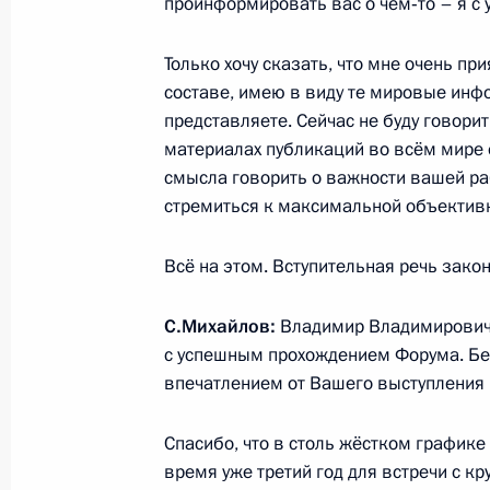
17 июня 2016 года, пятница
проинформировать вас о чём‑то – я с 
Встреча с руководителями междун
Только хочу сказать, что мне очень пр
17 июня 2016 года, 23:55
Санкт-Петербург
составе, имею в виду те мировые инф
представляете. Сейчас не буду говори
материалах публикаций во всём мире 
смысла говорить о важности вашей раб
Совместная пресс-конференция с П
стремиться к максимальной объективн
министров Италии Маттео Ренци
17 июня 2016 года, 20:00
Санкт-Петербург
Всё на этом. Вступительная речь закон
С.Михайлов:
Владимир Владимирович,
с успешным прохождением Форума. Бе
7 июня 2016 года, вторник
впечатлением от Вашего выступления 
Заявления для прессы и ответы на
по завершении российско-израиль
Спасибо, что в столь жёстком графике
время уже третий год для встречи с к
7 июня 2016 года, 18:20
Москва, Кремль