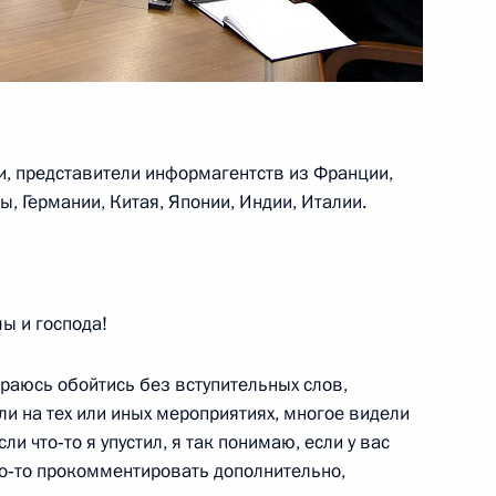
 вопросы журналистов
4
26м
переговоров
ти, представители информагентств из Франции,
, Германии, Китая, Японии, Индии, Италии.
ы и господа!
2
10м
араюсь обойтись без вступительных слов,
и на тех или иных мероприятиях, многое видели
и что‑то я упустил, я так понимаю, если у вас
то‑то прокомментировать дополнительно,