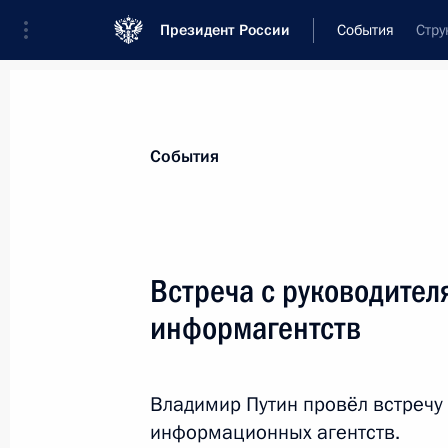
Президент России
События
Стру
Президент
Администрация
Государст
Новости
Стенограммы
Поездки
Те
События
Рубрикация материалов
Все материалы
Встреча с руководите
Послания Федеральному Собранию
информагентств
Заявления по важнейшим вопросам
Совещания, заседания, рабочие встречи
Владимир Путин провёл встречу
Речи и обращения
информационных агентств.