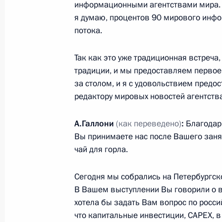
информационными агентствами мира. 
я думаю, процентов 90 мирового инф
потока.
28 мая 2016 года, суббота
Встреча с представителями россий
Так как это уже традиционная встреча, 
традиции, и мы предоставляем первое 
28 мая 2016 года, 01:30
Афины
за столом, и я с удовольствием предо
редактору мировых новостей агентства
27 мая 2016 года, пятница
А.Галлони
(как переведено)
:
Благодарю
Вы принимаете нас после Вашего заня
Совместная пресс-конференция с 
чай для горла.
Алексисом Ципрасом
27 мая 2016 года, 23:30
Афины
Сегодня мы собрались на Петербургс
В Вашем выступлении Вы говорили о в
хотела бы задать Вам вопрос по росс
что капитальные инвестиции, CAPEX, в
20 мая 2016 года, пятница