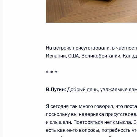
1 июля 2016 года, пятница
Заявления для прессы и ответы на
по итогам российско-финляндских 
На встрече присутствовали, в частнос
Испании, США, Великобритании, Канады
1 июля 2016 года, 19:30
Наантали
* * *
24 июня 2016 года, пятница
В.Путин
: Добрый день, уважаемые дам
Ответы на вопросы журналистов
Я сегодня так много говорил, что пост
24 июня 2016 года, 16:40
Ташкент
поскольку вы наверняка присутствовал
и слышали. Повторяться нет смысла. Есл
есть какие‑то вопросы, потребность ч