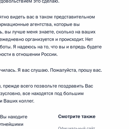
удовольствием это сделаю.
ародных информагентств
:
14
иятно видеть вас в таком представительном
ормационные агентства, которые вы
ть, вы лучше меня знаете, сколько на ваших
ежедневно организуется и происходит. Нет
оты. Я надеюсь на то, что вы и впредь будете
редседателем Совета
31м
ости в отношении России.
чилась. Я вас слушаю. Пожалуйста, прошу вас.
 прежде всего позвольте поздравить Вас
зусловно, все находятся под большим
и Ваших коллег.
 вопросы журналистов
1
19м
ских переговоров
Смотрите также
 Вы находите
рупнейшими
Официальный сайт