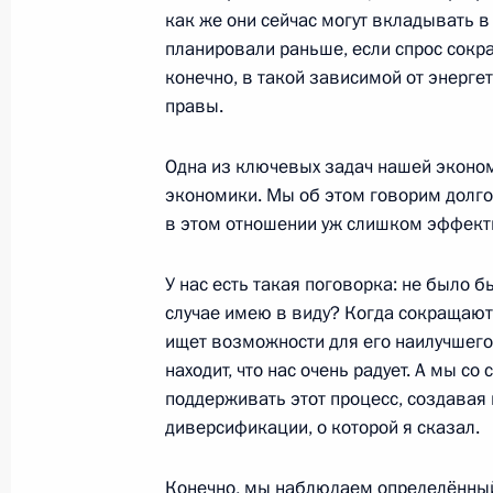
26 апреля 2016 года, 16:20
Москва, Кремль
как же они сейчас могут вкладывать в
планировали раньше, если спрос сокра
конечно, в такой зависимой от энерге
правы.
14 апреля 2016 года, четверг
Ответы на вопросы журналистов по
Одна из ключевых задач нашей эконо
экономики. Мы об этом говорим долго,
14 апреля 2016 года, 16:00
Москва
в этом отношении уж слишком эффекти
У нас есть такая поговорка: не было б
6 апреля 2016 года, среда
случае имею в виду? Когда сокращаютс
ищет возможности для его наилучшего 
Заявления для прессы по итогам п
находит, что нас очень радует. А мы с
президентом Австрии Хайнцем Фи
поддерживать этот процесс, создавая
6 апреля 2016 года, 17:00
диверсификации, о которой я сказал.
Конечно, мы наблюдаем определённый 