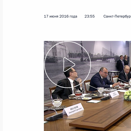
17 июня 2016 года
23:55
Санкт-Петербур
Показа
10 августа 2016 года, среда
Пресс-конференция по итогам пере
Армении Сержем Саргсяном
10 августа 2016 года, 18:30
Москва, Кремль
9 августа 2016 года, вторник
Пресс-конференция по итогам пере
Турции Реджепом Тайипом Эрдога
9 августа 2016 года, 18:00
Санкт-Петербург