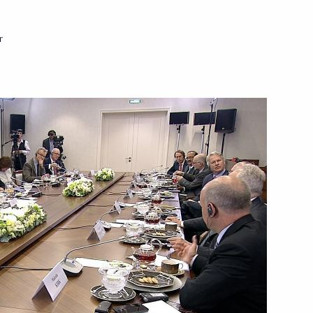
г
ть следующие материалы
говоров с Президентом
5
21м
говоров с Президентом
9
31м
ном