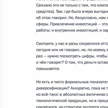
22 марта 2016 года, вторник
Связано это не только с тем, что комп
средства]. Там, где было вчера выгодн
Заявления для прессы и ответы на
об этом говорил. Но, безусловно, нам
по итогам российско-финляндских 
сферы. Привлечение инвестиций – это
работы: и внутренних инвестиций, и з
22 марта 2016 года, 18:40
Московская обла
Смотрите, у нас в разы сократился отт
сегодня или не говорил, но, по‑моему,
25 февраля 2016 года, четверг
раз – нужно посмотреть цифры, чтобы в
о чём говорит? О том, что деньги оста
Заявления для прессы по итогам з
повышается.
Союзного государства России и Бе
25 февраля 2016 года, 19:35
Минск
Но есть и чисто формальные показател
диверсификации? Аккуратно, пока не т
но всё‑таки: в абсолютных величинах 
17 февраля 2016 года, среда
технологической продукции, но в проц
сократился, но структура экспорта улу