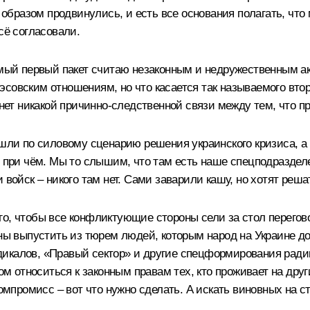
бразом продвинулись, и есть все основания полагать, что
сё согласовали.
емый первый пакет считаю незаконным и недружественным ак
совским отношениям, но что касается так называемого второ
 нет никакой причинно-следственной связи между тем, что п
ошли по силовому сценарию решения украинского кризиса, а 
и при чём. Мы то слышим, что там есть наше спецподразделе
 войск – никого там нет. Сами заварили кашу, но хотят реш
го, чтобы все конфликтующие стороны сели за стол перегов
ны выпустить из тюрем людей, которым народ на Украине до
икалов, «Правый сектор» и другие спецформирования радик
зом относиться к законным правам тех, кто проживает на дру
компромисс – вот что нужно сделать. А искать виновных на с