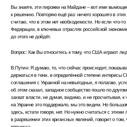
Вы знаете, эти пирожки на Майдане – вот ими вымощен
к решению. Повторяю ещё раз: ничего хорошего в этих
считаю, что в этом нет необходимости. Но если что‑то
Федерации, в ключевых отраслях российской экономики
до этого не дойдёт.
Вопрос
: Как Вы относитесь к тому, что США играют ли
В.Путин
: Я думаю, то, что сейчас происходит, показ
держаться в тени, в определённой степени интересы 
соглашения с Украиной на невыгодных, я полагаю, усло
об этом сказал, западное сообщество пошло по друго
захват власти, не думая, видимо, и не просчитывая, к
на Украине это поддержало, мы это видим. Но большом
здесь, кстати говоря, нет. Но нужно считаться с эти
в разрешении этих кризисных явлений, говорит о том, 
процесса.