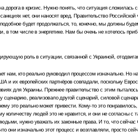
а дорога в кризис. Нужно понять, что ситуация сложилась 
 санкциях нет, они наносят вред. Правительство Российской
 подобное будет продолжаться, то, конечно, мы должны будем
, в том числе в энергетике. Нам бы очень не хотелось приб
дирующую роль в ситуации, связанной с Украиной, отодвига
ывает нам, кто реально руководил процессом изначально. Н
США и их европейских партнёров совпадали, поскольку Евро
виях для Украины. Прежнее правительство с этим пыталось б
му сценарию, реализовало другой сценарий, силовой сценар
 чему это реально может привести. Кому‑то это понравилось,
у количеству людей это не нравится, и они не согласны с 
ми людьми, нужно уважать их законные права. И то, что сей
что они изначально этот процесс и возглавляли, просто сейч