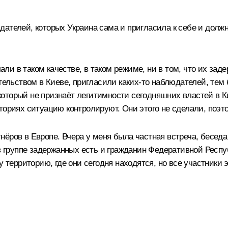
ателей, которых Украина сама и пригласила к себе и должн
слали в таком качестве, в таком режиме, ни в том, что их з
ительством в Киеве, пригласили каких‑то наблюдателей, тем
, который не признаёт легитимности сегодняшних властей в 
ториях ситуацию контролируют. Они этого не сделали, поэт
нёров в Европе. Вчера у меня была частная встреча, бесе
 в группе задержанных есть и гражданин Федеративной Респу
у территорию, где они сегодня находятся, но все участники