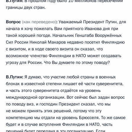
В.Путин:
В прошлом году было 10 миллионов пересечений
границы двух стран.
Вопрос
(как переведено)
:
Уважаемый Президент Путин, для
начала я хочу пожелать Вам приятного Иванова дня при
такой хорошей погоде. Начальник Генштаба Вооружённых
Сил России Николай Макаров недавно посетил Финляндию
с визитом, и в ходе своего визита он сказал, что
возможное членство Финляндии в НАТО может создавать
угрозу для России. Что Вы думаете по этому поводу?
В.Путин:
Я думаю, что участие любой страны в военных
блоках в известной степени лишает её части суверенитета,
и часть этого суверенитета отдаётся на уровень
международной организации. Вот сейчас был задан вопрос
по поводу виз, и господин Президент сказал, что мы
не можем принять этих решений, потому что эту
компетенцию мы отдали на уровень Брюсселя. То же самое
будет и в случае вступления Финляндии в НАТО, часть
решений будет передана в эту организацию. Если,