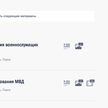
ть следующие материалы
ия военнослужащих
1
, Горки
рования МВД
2
6м
, Горки