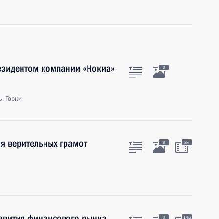
резидентом компании «Нокиа»
3
, Горки
я верительных грамот
8
8м
звития финансового рынка
3
14м