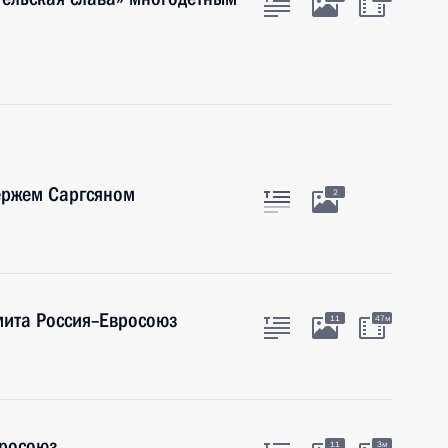
ержем Саргсяном
2
мита Россия–Евросоюз
11
47м
вросоюз
11
3м