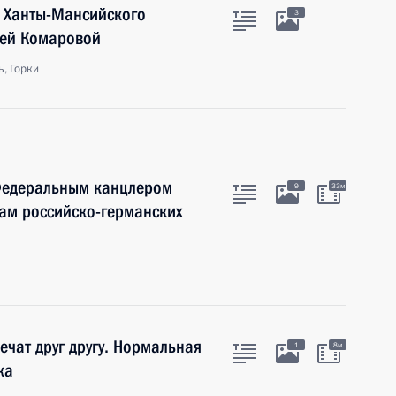
 Ханты-Мансийского
3
ьей Комаровой
, Горки
Федеральным канцлером
9
33м
ам российско-германских
ечат друг другу. Нормальная
1
8м
ка