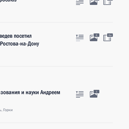
ведев посетил
6
6м
Ростова-на-Дону
азования и науки Андреем
1
, Горки