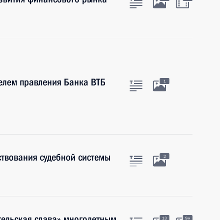
телем правления Банка ВТБ
1
твования судебной системы
2
тельская слава» многодетным
13
9м