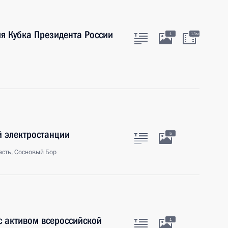
я Кубка Президента России
1
13м
 электростанции
5
асть, Сосновый Бор
с активом всероссийской
1