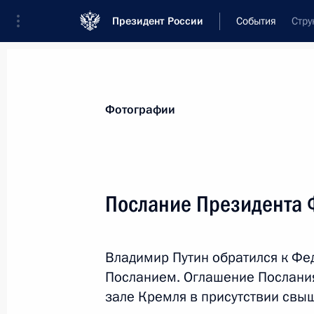
Президент России
События
Стру
Президент
Администрация
Государст
Новости
Стенограммы
Поездки
Те
Фотографии
Рубрикация материалов
Все материалы
Послание Президента
Послания Федеральному Собранию
Заявления по важнейшим вопросам
Владимир Путин обратился к Ф
Совещания, заседания, рабочие встречи
Посланием. Оглашение Послания
Речи и обращения
зале Кремля в присутствии свы