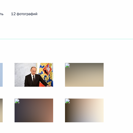
ль
12 фотографий
му Собранию
:
26
му Собранию
:
25
му Собранию
:
33