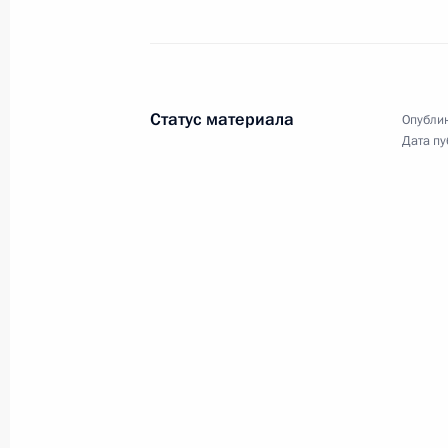
1 марта 2018 года, четверг
Послание Президента Федерально
1 марта 2018 года, 14:00
Москва
Статус материала
Опублик
Дата пу
1 декабря 2016 года, четверг
Послание Президента Федерально
1 декабря 2016 года, 13:10
Москва, Кремль
3 декабря 2015 года, четверг
Послание Президента Федерально
3 декабря 2015 года, 13:00
Москва, Кремль