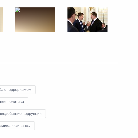
му Собранию
:
17
ба с терроризмом
му Собранию
няя политика
:
17
иводействие коррупции
омика и финансы