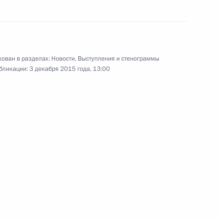
му Собранию
:
22
ован в разделах:
Новости
,
Выступления и стенограммы
бликации:
3 декабря 2015 года, 13:00
му Собранию
:
14
му Собранию
:
12