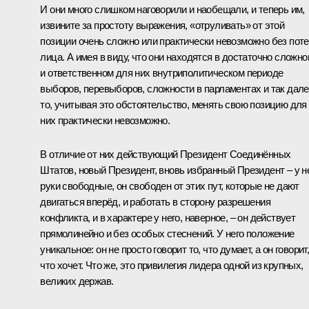
И они много слишком наговорили и наобещали, и теперь им,
извините за простоту выражения, «отруливать» от этой
позиции очень сложно или практически невозможно без пот
лица. А имея в виду, что они находятся в достаточно сложн
и ответственном для них внутриполитическом периоде
выборов, перевыборов, сложности в парламентах и так дале
то, учитывая это обстоятельство, менять свою позицию для
них практически невозможно.
В отличие от них действующий Президент Соединённых
Штатов, новый Президент, вновь избранный Президент – у н
руки свободные, он свободен от этих пут, которые не дают
двигаться вперёд, и работать в сторону разрешения
конфликта, и в характере у него, наверное, – он действует
прямолинейно и без особых стеснений. У него положение
уникальное: он не просто говорит то, что думает, а он говорит
что хочет. Что же, это привилегия лидера одной из крупных,
великих держав.