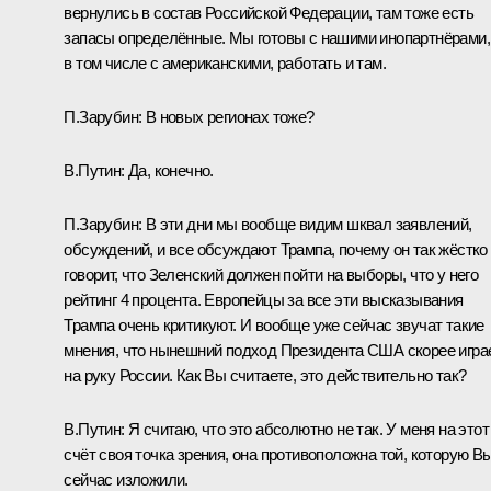
вернулись в состав Российской Федерации, там тоже есть
запасы определённые. Мы готовы с нашими инопартнёрами,
в том числе с американскими, работать и там.
П.Зарубин:
В новых регионах тоже?
В.Путин:
Да, конечно.
П.Зарубин:
В эти дни мы вообще видим шквал заявлений,
обсуждений, и все обсуждают Трампа, почему он так жёстко
говорит, что Зеленский должен пойти на выборы, что у него
рейтинг 4 процента. Европейцы за все эти высказывания
Трампа очень критикуют. И вообще уже сейчас звучат такие
мнения, что нынешний подход Президента США скорее игра
на руку России. Как Вы считаете, это действительно так?
В.Путин:
Я считаю, что это абсолютно не так. У меня на этот
счёт своя точка зрения, она противоположна той, которую В
сейчас изложили.