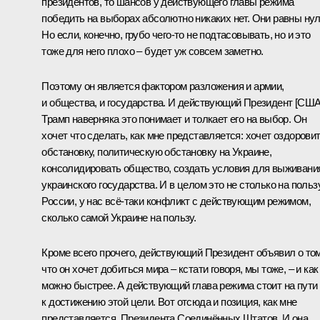
президентов, то шансов у действующего главы режима
победить на выборах абсолютно никаких нет. Они равны ну
Но если, конечно, грубо чего-то не подтасовывать, но и это
тоже для него плохо – будет уж совсем заметно.
Поэтому он является фактором разложения и армии,
и общества, и государства. И действующий Президент [США
Трамп наверняка это понимает и толкает его на выбор. Он
хочет что сделать, как мне представляется: хочет оздорови
обстановку, политическую обстановку на Украине,
консолидировать общество, создать условия для выживани
украинского государства. И в целом это не столько на польз
России, у нас всё-таки конфликт с действующим режимом,
сколько самой Украине на пользу.
Кроме всего прочего, действующий Президент объявил о том
что он хочет добиться мира – кстати говоря, мы тоже, – и как
можно быстрее. А действующий глава режима стоит на пути
к достижению этой цели. Вот отсюда и позиция, как мне
представляется, Президента Соединённых Штатов. И она