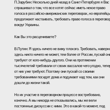
П.Зарубин:
Несколько дней назад в Санкт-Петербурге я Вас
спрашивал о том, что все хотят сейчас иметь некое право
голоса в российско-американских переговорах, но европейц
продолжают настаивать, требовать право голоса в перегово
вокруг Украины.
Как Вы это расцениваете?
В.Путин:
Я здесь ничего не вижу плохого. Требовать, наверн
здесь никто ничего не может, тем более от России, пускай он
требуют от кого-нибудь другого. Они на протяжении
тысячелетий требовали от своих вассалов чего угодно, тепе
от них уже требуют. Поэтому они пускай со своими
требованиями посидят дома и подумают над тем, как они
дошли до жизни такой.
Но их участие в переговорном процессе востребовано,
конечно. А мы никогда не отказывались, мы же вели
постоянные дискуссии с ними. Это в какой-то момент, под