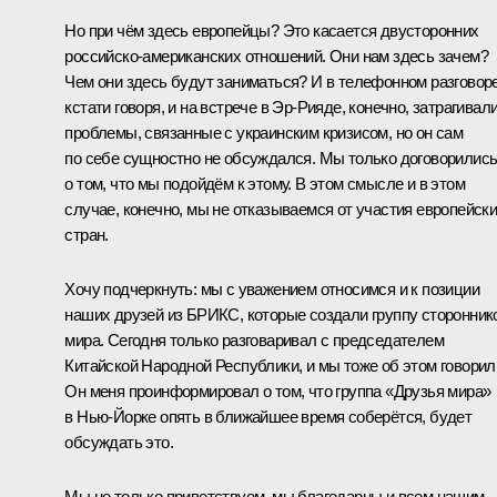
Но при чём здесь европейцы? Это касается двусторонних
российско-американских отношений. Они нам здесь зачем?
Чем они здесь будут заниматься? И в телефонном разговоре
кстати говоря, и на встрече в Эр-Рияде, конечно, затрагивал
проблемы, связанные с украинским кризисом, но он сам
по себе сущностно не обсуждался. Мы только договорилис
о том, что мы подойдём к этому. В этом смысле и в этом
случае, конечно, мы не отказываемся от участия европейск
стран.
Хочу подчеркнуть: мы с уважением относимся и к позиции
наших друзей из БРИКС, которые создали группу сторонник
мира. Сегодня только разговаривал с председателем
Китайской Народной Республики, и мы тоже об этом говорил
Он меня проинформировал о том, что группа «Друзья мира»
в Нью-Йорке опять в ближайшее время соберётся, будет
обсуждать это.
Мы не только приветствуем, мы благодарны и всем нашим