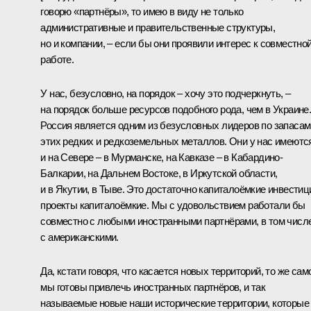
говорю «партнёры», то имею в виду не только
административные и правительственные структуры,
но и компании, – если бы они проявили интерес к совместно
работе.
У нас, безусловно, на порядок – хочу это подчеркнуть, –
на порядок больше ресурсов подобного рода, чем в Украине
Россия является одним из безусловных лидеров по запасам
этих редких и редкоземельных металлов. Они у нас имеютс
и на Севере – в Мурманске, на Кавказе – в Кабардино-
Балкарии, на Дальнем Востоке, в Иркутской области,
и в Якутии, в Тыве. Это достаточно капиталоёмкие инвестиц
проекты капиталоёмкие. Мы с удовольствием работали бы
совместно с любыми иностранными партнёрами, в том числ
с американскими.
Да, кстати говоря, что касается новых территорий, то же сам
мы готовы привлечь иностранных партнёров, и так
называемые новые наши исторические территории, которые