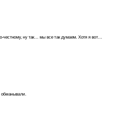
по‑честному, ну так… мы все так думаем. Хотя я вот…
, обманывали.