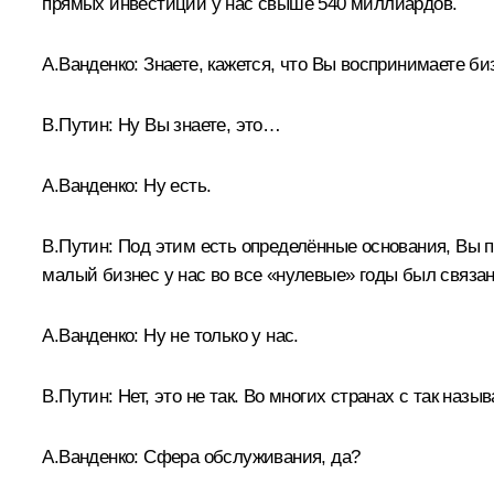
прямых инвестиций у нас свыше 540 миллиардов.
А.Ванденко:
Знаете, кажется, что Вы воспринимаете би
В.Путин:
Ну Вы знаете, это…
А.Ванденко:
Ну есть.
В.Путин:
Под этим есть определённые основания, Вы п
малый бизнес у нас во все «нулевые» годы был связан 
А.Ванденко:
Ну не только у нас.
В.Путин:
Нет, это не так. Во многих странах с так н
А.Ванденко:
Сфера обслуживания, да?