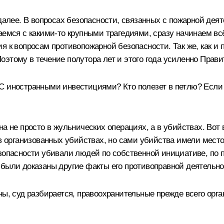
далее. В вопросах безопасности, связанных с пожарной деят
аемся с какими‑то крупными трагедиями, сразу начинаем всё
 к вопросам противопожарной безопасности. Так же, как и 
. Поэтому в течение полутора лет и этого года усиленно Пра
С иностранными инвестициями? Кто полезет в петлю? Если 
а не просто в жульнических операциях, а в убийствах. Вот 
 в организованных убийствах, но сами убийства имели мест
зопасности убивали людей по собственной инициативе, по пр
 Но были доказаны другие факты его противоправной деятель
ны, суд разбирается, правоохранительные прежде всего орга