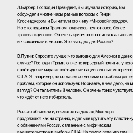
Л.Барбер:
Господин Президент, Вы изучали историю, Вы
обсуждали многие часы разные вопросы с Генри
Киссинджером, и Вы читали его книгу «Мировой порядок».
Но с господином Трампом появилось нечто новое, более
транссанкционное. Он очень критично относится к альянсам
и к союзникам в Европе. Это выгодно для России?
В.Путин:
Спросите лучше: что выгодно для Америки в данн
случае? Господин Трамп, он же не карьерный политик, у него
своё видение мира и своё видение национальных интересов
США. Я, например, не согласен со многими способами реше
проблем, которые он использует. Но знаете, в чём дело, на 
взгляд? Он талантливый человек. Он очень тонко чувствует,
что ждёт от него избиратель.
Россию обвиняли и, несмотря на доклад Мюллера,
продолжают, как ни странно, и дальше крутить эту пластинк
с обвинениями России, связанные с мифическим
вмешательством в выборы США. На самом деле что там