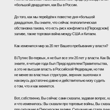
«большой двадцатки», как Вы в России.
До того, как мы перейдём к повестке дня «большой
двадцатки», Вы знаете, что сейчас геополитическая
обстановка такова, что есть риск конфликта в [Персидском]
заливе, также торговая война между США и Китаем.
Как изменился мир за 20 лет Вашего пребывания у власти?
В.Путин:
Во‑первых, я не был все эти 20 лет у власти. Как В
знаете, я четыре года был Председателем Правительства,
а это не высшая власть в Российской Федерации, но тем
не менее во властных структурах, верхних эшелонах я
нахожусь достаточно давно и действительно могу судить
о том, что и как меняется.
Вот, собственно, Вы сейчас сами сказали, задавая вопрос, к
и что изменилось: Вы сказали про торговые войны, Вы сказ
про ситуацию в Персидском заливе. Ситуация не стала луч