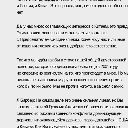
и России, и Китая. Это справедливо, ничего здесь особенног
нет.
Да, у нас много совпадающих интересов с Китаем, это правд
Этим продиктованы наши столь частые контакты
с Председателем Си Цзиньпином. Конечно, у нас и личные
отношения сложились очень добрые, это естественно.
Так что мы идём как бы в струе нашей общей двусторонней
повестки, которая сформирована была ещё в 2001 году,
но оперативно реагируем на то, что происходит в мире. Но м
никогда не выстраиваем двусторонние отношения против
кого бы то ни было. Мы не против кого‑то, а за себя самих.
Л.Барбер:
На самом деле это очень сильная линия, но Вы
знакомы с книгой Грэхама Аллисона об опасности, о ловушк
связанной с рисками военного конфликта доминирующей
державы и появляющейся державы, зарождающейся – США
и Китаем. Как Вы думаете, существует ли риск военного