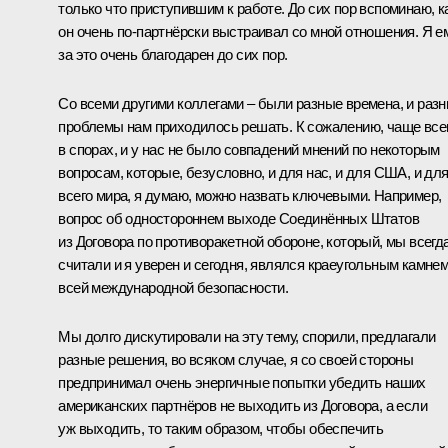
только что приступившим к работе. До сих пор вспоминаю, к
он очень по‑партнёрски выстраивал со мной отношения. Я е
за это очень благодарен до сих пор.
Со всеми другими коллегами – были разные времена, и раз
проблемы нам приходилось решать. К сожалению, чаще все
в спорах, и у нас не было совпадений мнений по некоторым
вопросам, которые, безусловно, и для нас, и для США, и дл
всего мира, я думаю, можно назвать ключевыми. Например,
вопрос об одностороннем выходе Соединённых Штатов
из Договора по противоракетной обороне, который, мы всегд
считали и я уверен и сегодня, являлся краеугольным камне
всей международной безопасности.
Мы долго дискутировали на эту тему, спорили, предлагали
разные решения, во всяком случае, я со своей стороны
предпринимал очень энергичные попытки убедить наших
американских партнёров не выходить из Договора, а если
уж выходить, то таким образом, чтобы обеспечить