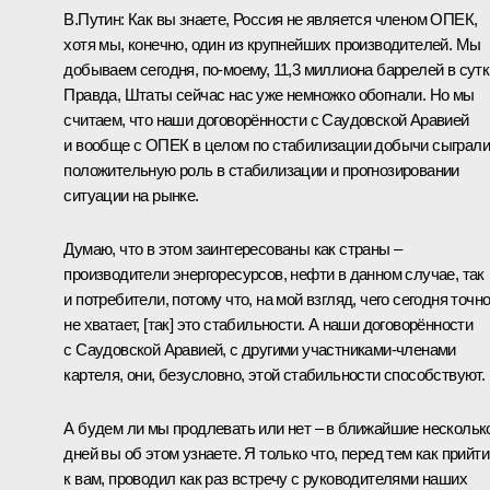
В.Путин:
Как вы знаете, Россия не является членом ОПЕК,
хотя мы, конечно, один из крупнейших производителей. Мы
добываем сегодня, по‑моему, 11,3 миллиона баррелей в сутк
Правда, Штаты сейчас нас уже немножко обогнали. Но мы
считаем, что наши договорённости с Саудовской Аравией
и вообще с ОПЕК в целом по стабилизации добычи сыграли
положительную роль в стабилизации и прогнозировании
ситуации на рынке.
Думаю, что в этом заинтересованы как страны –
производители энергоресурсов, нефти в данном случае, так
и потребители, потому что, на мой взгляд, чего сегодня точн
не хватает, [так] это стабильности. А наши договорённости
с Саудовской Аравией, с другими участниками-членами
картеля, они, безусловно, этой стабильности способствуют.
А будем ли мы продлевать или нет – в ближайшие нескольк
дней вы об этом узнаете. Я только что, перед тем как прийти
к вам, проводил как раз встречу с руководителями наших