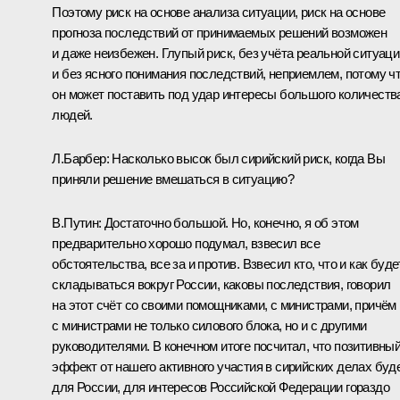
Поэтому риск на основе анализа ситуации, риск на основе
прогноза последствий от принимаемых решений возможен
и даже неизбежен. Глупый риск, без учёта реальной ситуаци
и без ясного понимания последствий, неприемлем, потому ч
он может поставить под удар интересы большого количеств
людей.
Л.Барбер:
Насколько высок был сирийский риск, когда Вы
приняли решение вмешаться в ситуацию?
В.Путин:
Достаточно большой. Но, конечно, я об этом
предварительно хорошо подумал, взвесил все
обстоятельства, все за и против. Взвесил кто, что и как буде
складываться вокруг России, каковы последствия, говорил
на этот счёт со своими помощниками, с министрами, причём
с министрами не только силового блока, но и с другими
руководителями. В конечном итоге посчитал, что позитивны
эффект от нашего активного участия в сирийских делах буд
для России, для интересов Российской Федерации гораздо