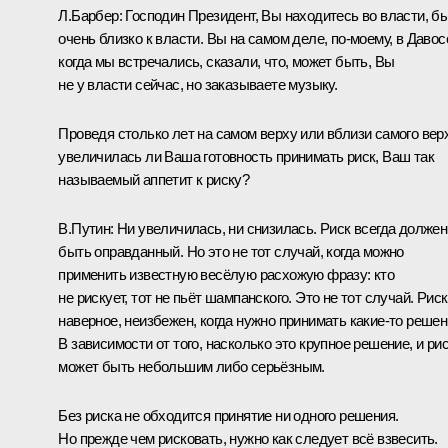
Л.Барбер:
Господин Президент, Вы находитесь во власти, б
очень близко к власти. Вы на самом деле, по‑моему, в Давос
когда мы встречались, сказали, что, может быть, Вы
не у власти сейчас, но заказываете музыку.
Проведя столько лет на самом верху или вблизи самого вер
увеличилась ли Ваша готовность принимать риск, Ваш так
называемый аппетит к риску?
В.Путин:
Ни увеличилась, ни снизилась. Риск всегда должен
быть оправданный. Но это не тот случай, когда можно
применить известную весёлую расхожую фразу: кто
не рискует, тот не пьёт шампанского. Это не тот случай. Риск
наверное, неизбежен, когда нужно принимать какие‑то решен
В зависимости от того, насколько это крупное решение, и ри
может быть небольшим либо серьёзным.
Без риска не обходится принятие ни одного решения.
Но прежде чем рисковать, нужно как следует всё взвесить.