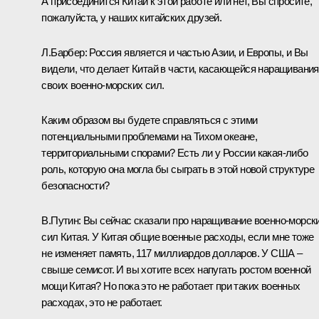
А присоединится Китай к этой работе или нет, Вы спросите,
пожалуйста, у наших китайских друзей.
Л.Барбер:
Россия является и частью Азии, и Европы, и Вы
видели, что делает Китай в части, касающейся наращивания
своих военно‑морских сил.
Каким образом вы будете справляться с этими
потенциальными проблемами на Тихом океане,
территориальными спорами? Есть ли у России какая‑либо
роль, которую она могла бы сыграть в этой новой структуре
безопасности?
В.Путин:
Вы сейчас сказали про наращивание военно‑морск
сил Китая. У Китая общие военные расходы, если мне тоже
не изменяет память, 117 миллиардов долларов. У США –
свыше семисот. И вы хотите всех напугать ростом военной
мощи Китая? Но пока это не работает при таких военных
расходах, это не работает.