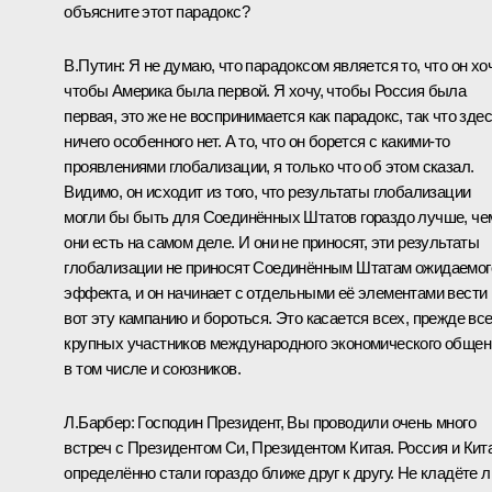
объясните этот парадокс?
В.Путин:
Я не думаю, что парадоксом является то, что он хоч
чтобы Америка была первой. Я хочу, чтобы Россия была
первая, это же не воспринимается как парадокс, так что зде
ничего особенного нет. А то, что он борется с какими‑то
проявлениями глобализации, я только что об этом сказал.
Видимо, он исходит из того, что результаты глобализации
могли бы быть для Соединённых Штатов гораздо лучше, че
они есть на самом деле. И они не приносят, эти результаты
глобализации не приносят Соединённым Штатам ожидаемог
эффекта, и он начинает с отдельными её элементами вести
вот эту кампанию и бороться. Это касается всех, прежде все
крупных участников международного экономического общен
в том числе и союзников.
Л.Барбер:
Господин Президент, Вы проводили очень много
встреч с Президентом Си, Президентом Китая. Россия и Кит
определённо стали гораздо ближе друг к другу. Не кладёте л