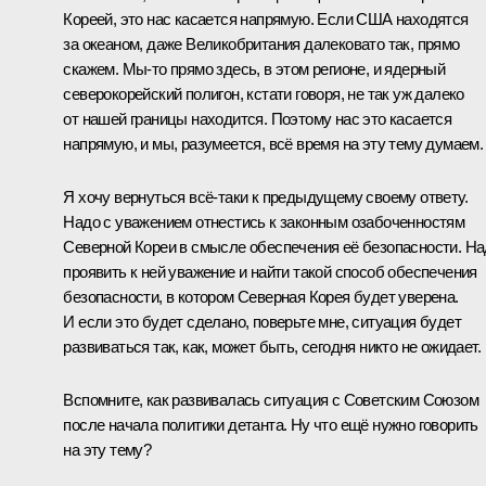
Кореей, это нас касается напрямую. Если США находятся
за океаном, даже Великобритания далековато так, прямо
скажем. Мы‑то прямо здесь, в этом регионе, и ядерный
северокорейский полигон, кстати говоря, не так уж далеко
от нашей границы находится. Поэтому нас это касается
напрямую, и мы, разумеется, всё время на эту тему думаем.
Я хочу вернуться всё‑таки к предыдущему своему ответу.
Надо с уважением отнестись к законным озабоченностям
Северной Кореи в смысле обеспечения её безопасности. Н
проявить к ней уважение и найти такой способ обеспечения
безопасности, в котором Северная Корея будет уверена.
И если это будет сделано, поверьте мне, ситуация будет
развиваться так, как, может быть, сегодня никто не ожидает.
Вспомните, как развивалась ситуация с Советским Союзом
после начала политики детанта. Ну что ещё нужно говорить
на эту тему?