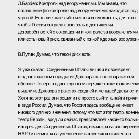
Л.Барбер:
Контроль над вооружениями. Мы знаем, что
соглашение [по контролю над вооружениями] находится под
угрозой. Есть ли какое‑либо место и возможность, для того
чтобы Россия сыграла свою роль в достижении
договорённостей о сокращении и контроле за вооружениями
или есть новый риск, связанный с гонкой ядерных вооружен
В.Путин:
Думаю, что такой риск есть.
Я уже сказал, Соединённые Штаты вышли в своё время
в одностороннем порядке из Договора по противоракетной
обороне. Теперь в одностороннем порядке также фактическ
вышли из Договора о ракетах средней и меньшей дальности
Хотя на этот раз они решили не просто выйти, а найти причи
в виде России. Думаю, что Россия здесь вообще не имеет
никакого для них значения, потому что вот этот театр, военн
театр Европы, вряд ли сейчас представляет какой‑то больш
интерес для Соединённых Штатов, несмотря на расширение
НАТО и несмотря на увеличение натовских контингентов