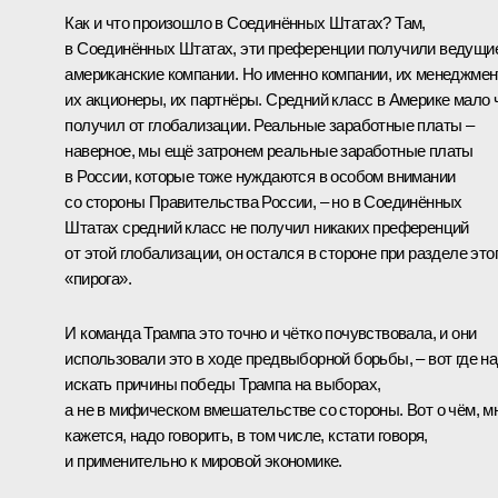
Как и что произошло в Соединённых Штатах? Там,
в Соединённых Штатах, эти преференции получили ведущи
американские компании. Но именно компании, их менеджмен
их акционеры, их партнёры. Средний класс в Америке мало 
получил от глобализации. Реальные заработные платы –
наверное, мы ещё затронем реальные заработные платы
в России, которые тоже нуждаются в особом внимании
со стороны Правительства России, – но в Соединённых
Штатах средний класс не получил никаких преференций
от этой глобализации, он остался в стороне при разделе это
«пирога».
И команда Трампа это точно и чётко почувствовала, и они
использовали это в ходе предвыборной борьбы, – вот где н
искать причины победы Трампа на выборах,
а не в мифическом вмешательстве со стороны. Вот о чём, м
кажется, надо говорить, в том числе, кстати говоря,
и применительно к мировой экономике.