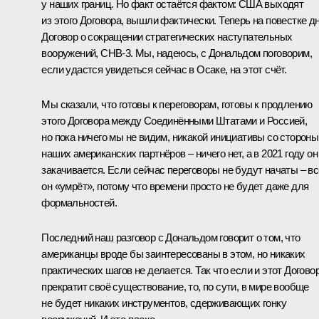
у наших границ. Но факт остаётся фактом: США выходят
из этого Договора, вышли фактически. Теперь на повестке д
Договор о сокращении стратегических наступательных
вооружений, СНВ‑3. Мы, надеюсь, с Дональдом поговорим,
если удастся увидеться сейчас в Осаке, на этот счёт.
Мы сказали, что готовы к переговорам, готовы к продлению
этого Договора между Соединёнными Штатами и Россией,
но пока ничего мы не видим, никакой инициативы со стороны
наших американских партнёров – ничего нет, а в 2021 году он
закачивается. Если сейчас переговоры не будут начаты – вс
он «умрёт», потому что времени просто не будет даже для
формальностей.
Последний наш разговор с Дональдом говорит о том, что
американцы вроде бы заинтересованы в этом, но никаких
практических шагов не делается. Так что если и этот Догово
прекратит своё существование, то, по сути, в мире вообще
не будет никаких инструментов, сдерживающих гонку