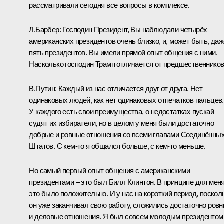
рассматривали сегодня все вопросы в комплексе.
Л.Барбер:
Господин Президент, Вы наблюдали четырёх
американских президентов очень близко, и, может быть, даж
пять президентов. Вы имели прямой опыт общения с ними.
Насколько господин Трамп отличается от предшественнико
В.Путин:
Каждый из нас отличается друг от друга. Нет
одинаковых людей, как нет одинаковых отпечатков пальцев.
У каждого есть свои преимущества, о недостатках пускай
судят их избиратели, но в целом у меня были достаточно
добрые и ровные отношения со всеми главами Соединённы
Штатов. С кем‑то я общался больше, с кем‑то меньше.
Но самый первый опыт общения с американскими
президентами – это был Билл Клинтон. В принципе для мен
это было положительно. И у нас на короткий период, поскол
он уже заканчивал свою работу, сложились достаточно ров
и деловые отношения. Я был совсем молодым президентом