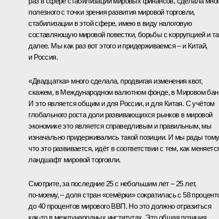
раз в сфере стабилизации мировых финансов, сделала мно
полезного с точки зрения развития мировой торговли,
стабилизации в этой сфере, имею в виду налоговую
составляющую мировой повестки, борьбы с коррупцией и та
далее. Мы как раз вот этого и придерживаемся – и Китай,
и Россия.
«Двадцатка» много сделала, продвигая изменения квот,
скажем, в Международном валютном фонде, в Мировом бан
И это является общим и для России, и для Китая. С учётом
глобального роста доли развивающихся рынков в мировой
экономике это является справедливым и правильным, мы
изначально придерживались такой позиции. И мы рады тому
что это развивается, идёт в соответствии с тем, как меняетс
ландшафт мировой торговли.
Смотрите, за последние 25 с небольшим лет – 25 лет,
по‑моему, – доля стран «семёрки» сократилась с 58 процент
до 40 процентов мирового ВВП. Но это должно отразиться
как‑то в международных институтах. Это общая позиция