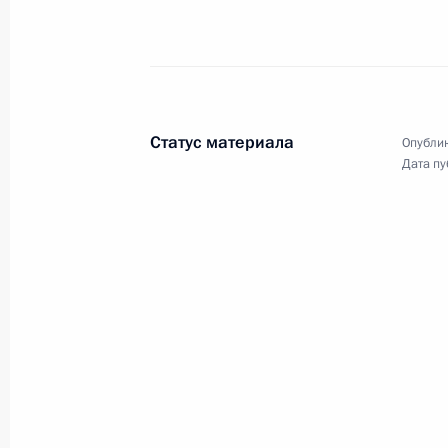
Посещение Московского государств
Ломоносова
24 января 2025 года, 15:50
Москва
Статус материала
Опублик
Дата пу
23 января 2025 года, четверг
Совещание с членами Правительст
23 января 2025 года, 18:00
Московская обл
Заседание наблюдательного совет
23 января 2025 года, 16:15
Московская обл