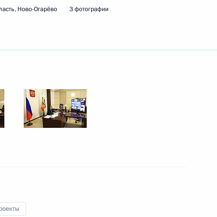
ласть, Ново-Огарёво
3 фотографии
ть следующие материалы
ербурга Александром
6
г
 МГУ
10
12м
роекты