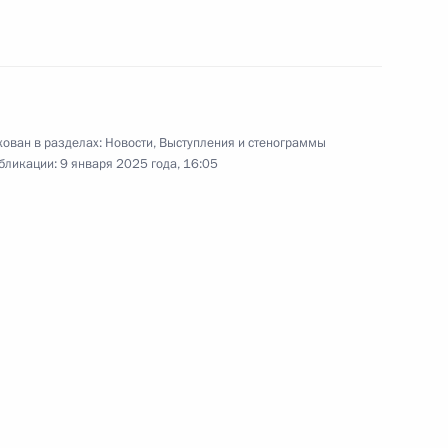
енного университета имени
9
8м
ован в разделах:
Новости
,
Выступления и стенограммы
бликации:
9 января 2025 года, 16:05
ва
4
52м
асть, Ново-Огарёво
а АСИ
:
3
асть, Ново-Огарёво