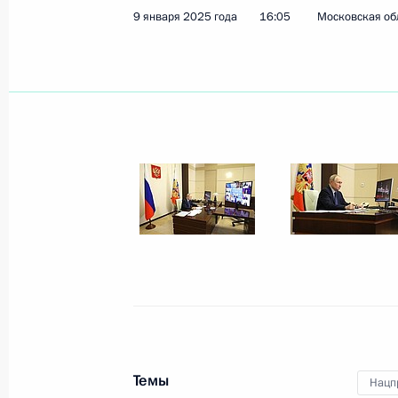
9 января 2025 года
16:05
Московская об
Показа
27 января 2025 года, понедельник
Встреча с губернатором Санкт-Пет
Бегловым
27 января 2025 года, 17:40
Санкт-Петербур
24 января 2025 года, пятница
Заседание попечительского совета
24 января 2025 года, 16:30
Москва
Темы
Нацп