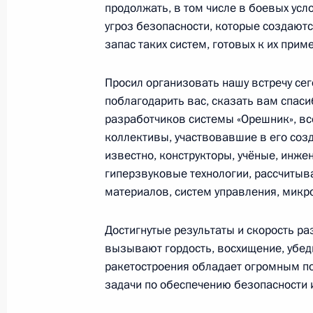
продолжать, в том числе в боевых усло
угроз безопасности, которые создаются
запас таких систем, готовых к их прим
28 ноября 2024 года, четверг
Просил организовать нашу встречу сег
Выступление на заседании Совета 
поблагодарить вас, сказать вам спаси
ОДКБ в узком составе
разработчиков системы «Орешник», вс
28 ноября 2024 года, 12:30
Астана
коллективы, участвовавшие в его созд
известно, конструкторы, учёные, инж
гиперзвуковые технологии, рассчитыв
материалов, систем управления, микро
27 ноября 2024 года, среда
Форум межрегионального сотруднич
Достигнутые результаты и скорость р
вызывают гордость, восхищение, убед
27 ноября 2024 года, 19:10
Астана
ракетостроения обладает огромным п
задачи по обеспечению безопасности и