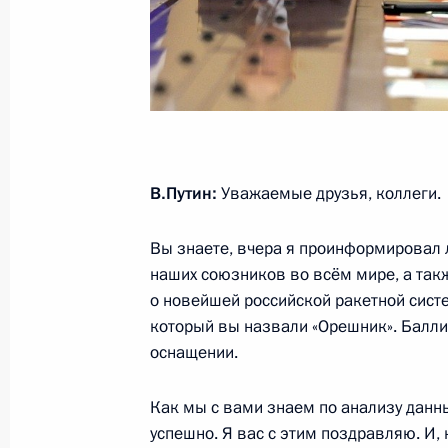
Совещание с постоянными членами
5 декабря 2024 года, 20:15
Москва, Кремль
Заседание Совета по стратегическ
В.Путин:
Уважаемые друзья, коллеги.
и национальным проектам
Вы знаете, вчера я проинформировал 
5 декабря 2024 года, 16:35
Москва, Кремль
наших союзников во всём мире, а такж
о новейшей российской ракетной систе
который вы назвали «Орешник». Балл
29 ноября 2024 года, пятница
оснащении.
Встреча с губернатором Кировской
Как мы с вами знаем по анализу данн
Соколовым
успешно. Я вас с этим поздравляю. И,
29 ноября 2024 года, 13:15
Москва, Кремль