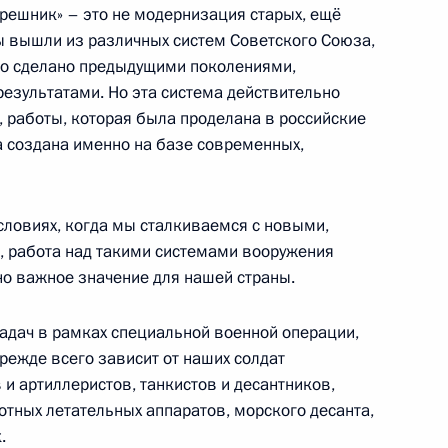
переговоров в расширенном
1
«Орешник» – это не модернизация старых, ещё
мы вышли из различных систем Советского Союза,
ло сделано предыдущими поколениями,
результатами. Но эта система действительно
, работы, которая была проделана в российские
а создана именно на базе современных,
реговоров в узком составе
1
условиях, когда мы сталкиваемся с новыми,
 работа над такими системами вооружения
но важное значение для нашей страны.
ской области Александром
3
задач в рамках специальной военной операции,
прежде всего зависит от наших солдат
и артиллеристов, танкистов и десантников,
отных летательных аппаратов, морского десанта,
.