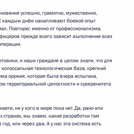
сновения успешно, грамотно, мужественно,
 С каждым днём накапливают боевой опыт
роникой Скворцовой
5
ал. Повторю: именно от профессионализма,
офицеров прежде всего зависит выполнение всех
операции.
нтовики, и наши граждане в целом знали, что для
 колоссальная технологическая база, крепкий
роны, представителями ВПК
7
14м
ема оружия, которая была вчера испытана,
м
м территориальной целостности и суверенитета
аете, ни у кого в мире пока нет. Да, рано или
их странах, мы знаем, какие разработки там
ливая Россия – За правду»
3
 год, или через два. А у нас эта система есть