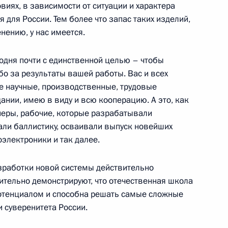
виях, в зависимости от ситуации и характера
 для России. Тем более что запас таких изделий,
енению, у нас имеется.
одня почти с единственной целью – чтобы
коллективной безопасности
16м
бо за результаты вашей работы. Вас и всех
е научные, производственные, трудовые
ании, имею в виду и всю кооперацию. А это, как
енеры, рабочие, которые разрабатывали
али баллистику, осваивали выпуск новейших
электроники и так далее.
ества России и Казахстана
азработки новой системы действительно
11
ительно демонстрируют, что отечественная школа
отенциалом и способна решать самые сложные
 суверенитета России.