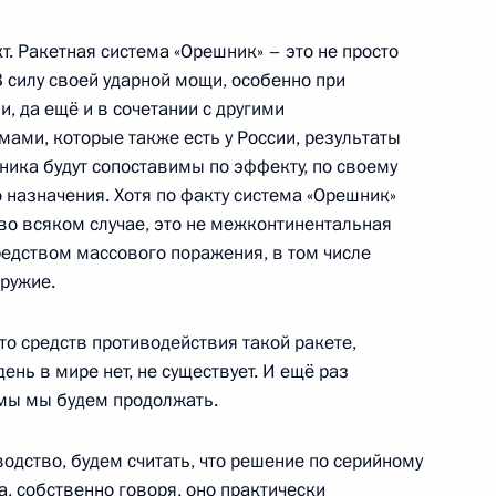
т. Ракетная система «Орешник» – это не просто
 силу своей ударной мощи, особенно при
, да ещё и в сочетании с другими
ми, которые также есть у России, результаты
ной налоговой службы
5
ника будут сопоставимы по эффекту, по своему
 назначения. Хотя по факту система «Орешник»
во всяком случае, это не межконтинентальная
редством массового поражения, в том числе
оружие.
то средств противодействия такой ракете,
ень в мире нет, не существует. И ещё раз
едседателя Правительства
4
емы мы будем продолжать.
одство, будем считать, что решение по серийному
а, собственно говоря, оно практически