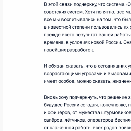
Начало российско-казахстанских 
В этой связи подчеркну, что система 
составе
советских систем. Хотя понятно, все 
все мы воспитывались на том, что бы
27 ноября 2024 года, 18:30
Астана
в известной степени пользовались их 
прежде всего результат вашей работы
времена, в условиях новой России. Он
Начало российско-казахстанских пе
новейших разработок.
27 ноября 2024 года, 16:00
Астана
И обязан сказать, что в сегодняшних 
возрастающими угрозами и вызовами,
имеет особое, можно сказать, жизнен
26 ноября 2024 года, вторник
Встреча с губернатором Архангель
Вновь хочу подчеркнуть, что решение 
Цыбульским
будущее России сегодня, конечно же, 
и офицеров, от мужества штурмовиков 
26 ноября 2024 года, 13:50
Москва, Кремль
сапёров, лётчиков, операторов беспил
от слаженной работы всех родов войск