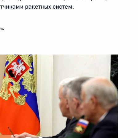
тчиками ракетных систем.
ть следующие материалы
ль
ажданского общества
4
ь
м
3