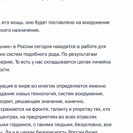
, его мощь, оно будет поставлено на вооружение
 люди» Алексеем Нечаевым
6
ского назначения.
ник» в России сегодня находятся в работе для
ко систем подобного рода. По результатам
серию. То есть у нас складывается целая линейка
сти.
ой области Евгением
4
уация в мире во многом определяется именно
здания новых технологий, систем вооружения,
оворил, решающее значение, конечно,
сражается на фронте, таланту и упорству тех, кто
 центрах, на предприятиях во всех отраслях
ьми гордимся, с такими людьми, безусловно, все
ы. Да и в целом безопасность России будет