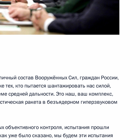
 Совета Безопасности
1
ому развитию
:
18
личный состав Вооружённых Сил, граждан России,
е тех, кто пытается шантажировать нас силой,
ме средней дальности. Это наш, ваш комплекс,
истическая ракета в безъядерном гиперзвуковом
 области Александром
3
ых объективного контроля, испытания прошли
 как уже было сказано, мы будем эти испытания