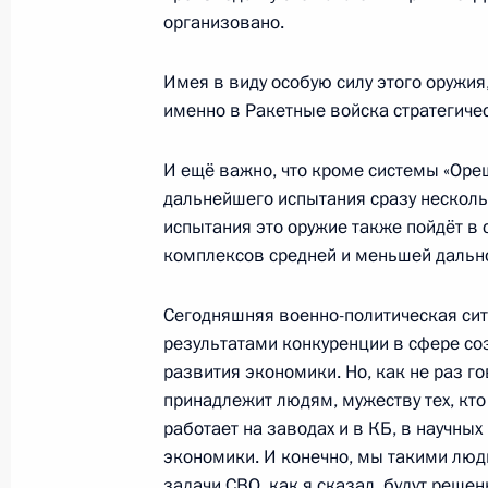
организовано.
19 ноября 2024 года, вторник
Имея в виду особую силу этого оружия
Встреча с лидером партии «Новые
именно в Ракетные войска стратегиче
19 ноября 2024 года, 13:45
Москва, Кремль
И ещё важно, что кроме системы «Ореш
дальнейшего испытания сразу несколь
испытания это оружие также пойдёт в 
18 ноября 2024 года, понедельник
комплексов средней и меньшей дально
Встреча с губернатором Запорожск
Балицким
Сегодняшняя военно-политическая сит
результатами конкуренции в сфере со
18 ноября 2024 года, 13:30
Москва, Кремль
развития экономики. Но, как не раз г
принадлежит людям, мужеству тех, кто 
работает на заводах и в КБ, в научных
15 ноября 2024 года, пятница
экономики. И конечно, мы такими люд
задачи СВО, как я сказал, будут решен