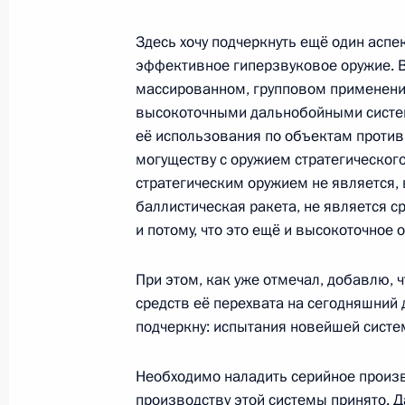
22 ноября 2024 года, 11:25
Москва, Кремль
Здесь хочу подчеркнуть ещё один аспек
эффективное гиперзвуковое оружие. В
массированном, групповом применении
21 ноября 2024 года, четверг
высокоточными дальнобойными система
Встреча с руководителем Федераль
её использования по объектам против
Даниилом Егоровым
могуществу с оружием стратегического
стратегическим оружием не является, 
21 ноября 2024 года, 11:50
Москва, Кремль
баллистическая ракета, не является с
и потому, что это ещё и высокоточное 
20 ноября 2024 года, среда
При этом, как уже отмечал, добавлю, ч
средств её перехвата на сегодняшний д
Встреча с Первым заместителем Пр
подчеркну: испытания новейшей сист
Денисом Мантуровым
20 ноября 2024 года, 13:30
Москва, Кремль
Необходимо наладить серийное произв
производству этой системы принято. Д