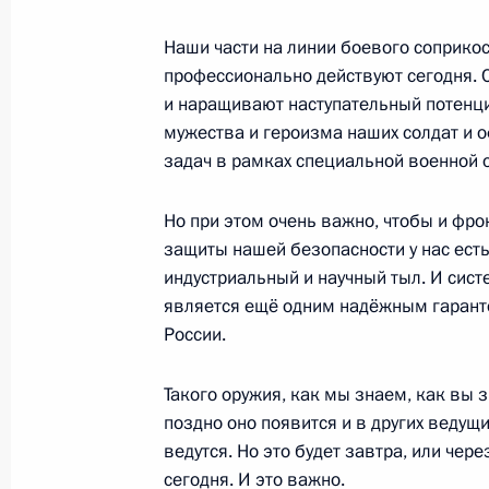
25 ноября 2024 года, понедельник
Наши части на линии боевого соприко
профессионально действуют сегодня.
Встреча с руководителем ФМБА Ве
и наращивают наступательный потенци
25 ноября 2024 года, 14:05
Москва, Кремль
мужества и героизма наших солдат и 
задач в рамках специальной военной 
22 ноября 2024 года, пятница
Но при этом очень важно, чтобы и фро
защиты нашей безопасности у нас есть
Совещание с руководством Минобо
индустриальный и научный тыл. И сист
и разработчиками ракетных систе
является ещё одним надёжным гаранто
России.
22 ноября 2024 года, 19:50
Москва, Кремль
Такого оружия, как мы знаем, как вы зн
поздно оно появится и в других ведущ
Встреча с лидером партии «Справед
ведутся. Но это будет завтра, или через
Сергеем Мироновым
сегодня. И это важно.