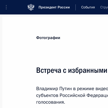
Президент России
События
Стру
Президент
Администрация
Государст
Новости
Стенограммы
Поездки
Те
Фотографии
Рубрикация материалов
Все материалы
Встреча с избранными
Послания Федеральному Собранию
Заявления по важнейшим вопросам
Владимир Путин в режиме видео
Совещания, заседания, рабочие встречи
субъектов Российской Федераци
Речи и обращения
голосования.