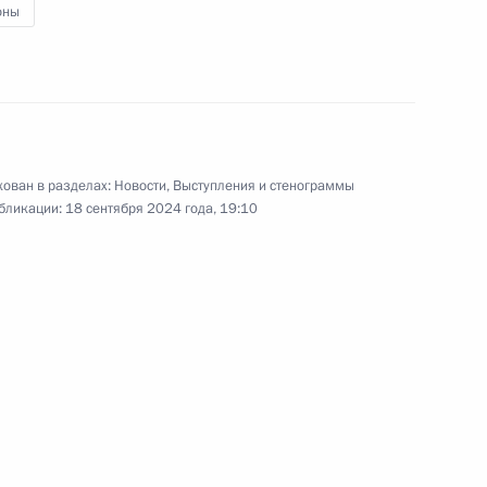
оны
 Совета Безопасности
3
ован в разделах:
Новости
,
Выступления и стенограммы
бликации:
18 сентября 2024 года, 19:10
5
8м
Сергеем Цивилевым
4