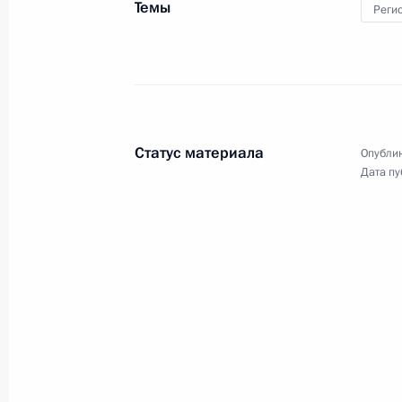
Темы
Реги
4 октября 2024 года, пятница
Совещание с постоянными членами
4 октября 2024 года, 15:00
Москва, Кремль
Статус материала
Опублик
Дата пу
2 октября 2024 года, среда
Встреча с Артёмом Жогой
2 октября 2024 года, 22:30
Москва, Кремль
1 октября 2024 года, вторник
Встреча с Министром энергетики 