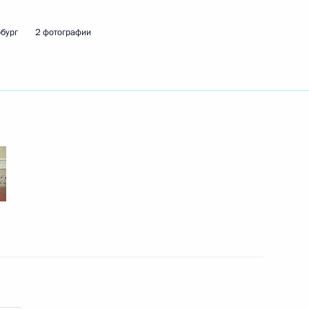
бург
2 фотографии
ть следующие материалы
к
биркома Эллой Памфиловой
4
ь
нвестпроектами в ряде
4
37м