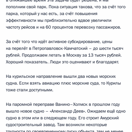
в ближайшее время эта задача будет решена, и мы
пополним свой парк. Пока ситуация такова, что за счёт того
парка, который у нас есть, за счёт повышения
эффективности мы приблизительно вдвое увеличили
частоту рейсов и на 60 процентов перевозку пассажиров.
За счёт того что идёт активное субсидирование, цены
на перелёт в Петропавловск-Камчатский – до шести тысяч
рублей. Продолжаем летать в Москву за 13 тысяч рублей.
Хороший показатель. Люди это оценивают и благодарят.
На курильское направление вышли два новых морских
судна. Если взять авиацию плюс морские суда, то Курилы
тоже стали доступными.
На паромной переправе Ванино–Холмск в прошлом году
вышло новое судно – «Александр Деев». Ожидаем ещё одно
судно в этом или в следующем году. Его строит Амурский
судостроительный завод. Там возникли некоторые
трудности по своевременному пуску объекта, тем не менее