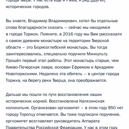
города Тверь. У нас есть ещё и Ржев, и ряд [других]
исторических городов.
Вы знаете, Владимир Владимирович, хотел бы отдельные
слова благодарности сказать – сейчас мы находимся
в городе Торжок. Помните, в 2016 году мы Вам рассказали
о самом древнем монастыре на территории Тверской
области – это Борисоглебский монастырь. Вы тогда
заинтересовались, специально поручили Минкульту.
Прошёл первый этап работы. Этот монастырь старше, чем
Киево-Печерская лавра, основан Ефремом и Аркадием
Новоторжскими. Недалеко эта обитель – в центре города
Торжка, на берегу реки Тверца, она преображается.
Дальше мы пошли по пути восстановления наших
исторических корней. Восстановлена Калязинская
колокольня. Организован оргкомитет – в этом году 950 лет
городу Торопцу отмечается. Вы тоже подписали поручение,
оргкомитет возглавляет руководитель Аппарата
Правительства Российской Федерации. У нас в этом году,