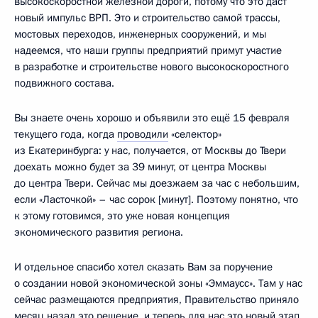
высокоскоростной железной дороги, потому что это даст
новый импульс ВРП. Это и строительство самой трассы,
мостовых переходов, инженерных сооружений, и мы
надеемся, что наши группы предприятий примут участие
в разработке и строительстве нового высокоскоростного
подвижного состава.
Вы знаете очень хорошо и объявили это ещё 15 февраля
текущего года, когда
проводили
«селектор»
из Екатеринбурга: у нас, получается, от Москвы до Твери
доехать можно будет за 39 минут, от центра Москвы
до центра Твери. Сейчас мы доезжаем за час с небольшим,
если «Ласточкой» – час сорок [минут]. Поэтому понятно, что
к этому готовимся, это уже новая концепция
экономического развития региона.
И отдельное спасибо хотел сказать Вам за поручение
о создании новой экономической зоны «Эммаусс». Там у нас
сейчас размещаются предприятия, Правительство приняло
месяц назад это решение, и теперь для нас это новый этап