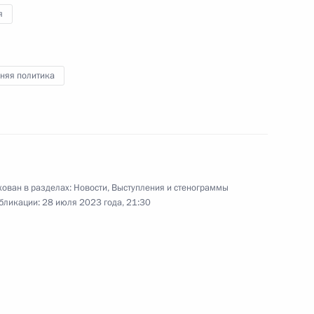
Полем Бийя
4
я
няя политика
тского совета Ливии
2
ован в разделах:
Новости
,
Выступления и стенограммы
бликации:
28 июля 2023 года, 21:30
ом Туадерой
5
сайясом Афеворки
6