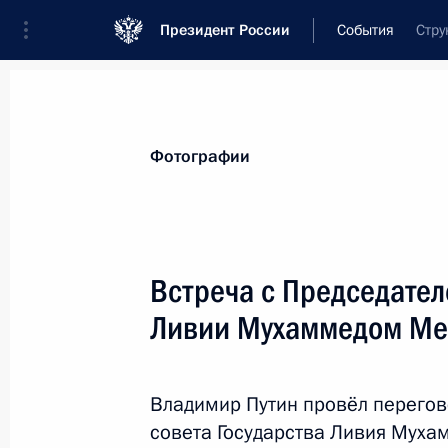
Президент России
События
Стру
Президент
Администрация
Государст
Новости
Стенограммы
Поездки
Те
Фотографии
Рубрикация материалов
Все материалы
Встреча с Председател
Послания Федеральному Собранию
Ливии Мухаммедом М
Заявления по важнейшим вопросам
Совещания, заседания, рабочие встречи
Владимир Путин провёл перегов
Речи и обращения
совета Государства Ливия Мух