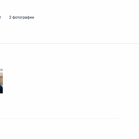
г
2 фотографии
ть следующие материалы
канских государств
2
22м
Макки Саллом
1