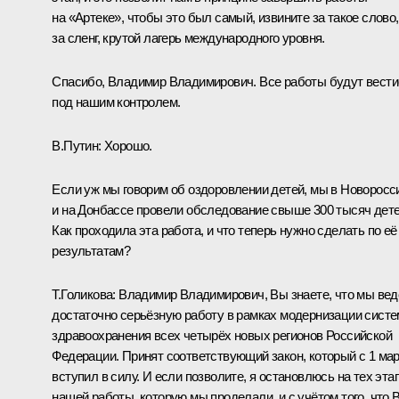
на «Артеке», чтобы это был самый, извините за такое слово,
за сленг, крутой лагерь международного уровня.
Спасибо, Владимир Владимирович. Все работы будут вести
под нашим контролем.
В.Путин:
Хорошо.
Если уж мы говорим об оздоровлении детей, мы в Новоросс
и на Донбассе провели обследование свыше 300 тысяч дете
Как проходила эта работа, и что теперь нужно сделать по её
результатам?
Т.Голикова:
Владимир Владимирович, Вы знаете, что мы ве
достаточно серьёзную работу в рамках модернизации сист
здравоохранения всех четырёх новых регионов Российской
Федерации. Принят соответствующий
закон
, который с 1 ма
вступил в силу. И если позволите, я остановлюсь на тех эта
нашей работы, которую мы проделали, и с учётом того, что 