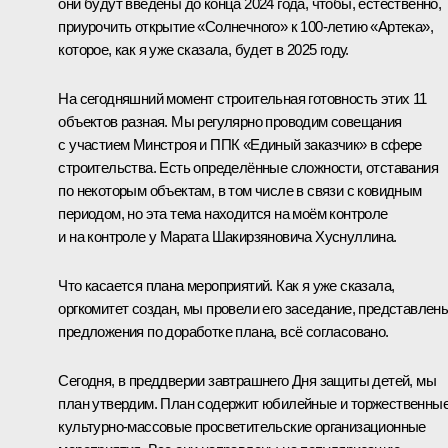
они будут введены до конца 2024 года, чтобы, естественно,
приурочить открытие «Солнечного» к 100-летию «Артека»,
которое, как я уже сказала, будет в 2025 году.
На сегодняшний момент строительная готовность этих 11
объектов разная. Мы регулярно проводим совещания
с участием Минстроя и ППК «Единый заказчик» в сфере
строительства. Есть определённые сложности, отставания
по некоторым объектам, в том числе в связи с ковидным
периодом, но эта тема находится на моём контроле
и на контроле у
Марата Шакирзяновича Хуснуллина
.
Что касается плана мероприятий. Как я уже сказала,
оргкомитет создан, мы провели его заседание, представлен
предложения по доработке плана, всё согласовано.
Сегодня, в преддверии завтрашнего Дня защиты детей, мы
план утвердим. План содержит юбилейные и торжественны
культурно-массовые просветительские организационные