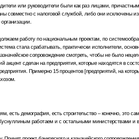
дители или руководители были как раз лицами, причастным
аны совместно с налоговой службой, либо они исключены из
 организации.
родолжаем работу по национальным проектам, по системооб
стема стала срабатывать, практически исполнители, основн
 казначейское сопровождение смотреть, чтобы не было неце
акцент сделан на предприятия, которые находятся в состо
редприятия. Примерно 15 процентов [предприятий, на котор
ьхозом.
лям, есть демография, есть строительство – конечно, это с
Хуснуллиным
работаем и с остальными министерствами и в
у. Принят проект банковского и казначейского сопровождени