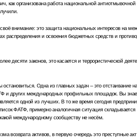
ич, как организована работа национальной антиотмывочно
олучили.
 своё внимание: это защита национальных интересов на ме
ах распределения и освоения бюджетных средств и против
ее десяти законов, это касается и террористической деяте
остановиться. Одна из главных задач – это отстаивание н
ТФ и других международных профильных площадок. Вы знает
вляется одной из лучших. В то же время сегодня предприн
исок ФАТФ, примерно аналогичная ситуация складывается 
никакой международному сообществу не несём.
зма возврата активов, в первую очередь это преступные акт