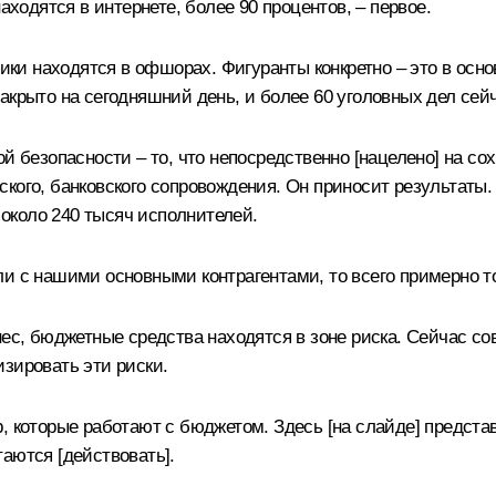
аходятся в интернете, более 90 процентов, – первое.
ники находятся в офшорах. Фигуранты конкретно – это в осн
акрыто на сегодняшний день, и более 60 уголовных дел сей
ой безопасности – то, что непосредственно [нацелено] на с
ского, банковского сопровождения. Он приносит результаты
и около 240 тысяч исполнителей.
и с нашими основными контрагентами, то всего примерно тол
нес, бюджетные средства находятся в зоне риска. Сейчас с
зировать эти риски.
, которые работают с бюджетом. Здесь [на слайде] предста
аются [действовать].