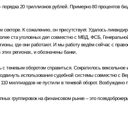
 порядка 20 триллионов рублей. Примерно 80 процентов бю
ом секторе. К сожалению, он присутствует. Удалось ликвид
более ста уголовных дел совместно с МВД, ФСБ, Генерально
егионы, где они работают. И мы работу ведём сейчас с пра
 этих регионах, и обозначены банки.
сь с теневым оборотом справиться. Сократилось вексельное 
 подвинуть использование судебной системы совместно с В
 110 миллиардов не пустили в теневой оборот. Возбуждено 
упных группировок на финансовом рынке – это псевдоброк