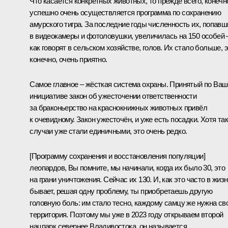
Что касается конкретных животных, то прежде всего, конечн
успешно очень осуществляется программа по сохранению
амурского тигра. За последние годы численность их, попавш
в видеокамеры и фотоловушки, увеличилась на 150 особей 
как говорят в сельском хозяйстве, голов. Их стало больше, э
конечно, очень приятно.
Самое главное – жёсткая система охраны. Принятый по Ва
инициативе закон об ужесточении ответственности
за браконьерство на краснокнижных животных привёл
к очевидному. Закон ужесточён, и уже есть посадки. Хотя та
случаи уже стали единичными, это очень редко.
[Программу сохранения и восстановления популяции]
леопардов, Вы помните, мы начинали, когда их было 30, это
на грани уничтожения. Сейчас их 130. И, как это часто в жиз
бывает, решая одну проблему, ты приобретаешь другую
головную боль: им стало тесно, каждому самцу же нужна св
территория. Поэтому мы уже в 2023 году открываем второй
нацпарк севернее Владивостока, он называется