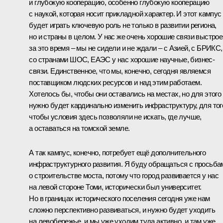
и глубокую кооперацию, особенно глубокую кооперацию
с наукой, которая носит прикладной характер. И этот кампус
будет играть ключевую роль не только в развитии региона,
но и страны в целом. У нас же очень хорошие связи выстро
за это время – мы не сидели и не ждали – с Азией, с БРИКС,
со странами ШОС, ЕАЭС у нас хорошие научные, бизнес-
связи. Единственное, что мы, конечно, сегодня являемся
поставщиком людских ресурсов и над этим работаем.
Хотелось бы, чтобы они оставались на местах, но для этого
нужно будет кардинально изменить инфраструктуру, для тог
чтобы условия здесь позволяли не искать, где лучше,
а оставаться на томской земле.
А так кампус, конечно, потребует ещё дополнительного
инфраструктурного развития. Я буду обращаться с просьба
о строительстве моста, потому что город развивается у нас
на левой стороне Томи, исторически был университет.
Но в границах исторического поселения сегодня уже нам
сложно перспективно развиваться, и нужно будет уходить
на левобережье, и мы уже уходим туда активно, и там уже