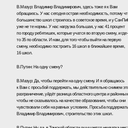
В.Мазур:
Владимир Владимирович, здесь тоже я к Вам
обращаюсь. У нас сегодня острая необходимость, потому чт
большинство школ строилось в советское время, и у СанП
уже не те нормы. У нас нагрузка большая, у нас 41 процент
по городу ребятишек, которые учатся во вторую смену, и где-
то 35 по области. И нам, для того чтобы выйти на первую
смену, необходимо построить 16 школ в ближайшее время,
16 школ.
В.Путин:
На одну смену?
В.Мазур:
Да, чтобы перейти на одну смену. И я обращаюсь
к Вам с просьбой поддержать, мы действительно снимем эт
разграничение, уйдёт разница областного центра и районных
чтобы не сказывалось на качестве образования, чтобы они
чувствовали себя на равных условиях. Просьба поддержать
Владимир Владимирович, строительство этих школ.
В.Путин:
Ну да, в Томской области ощущается нехватка мес