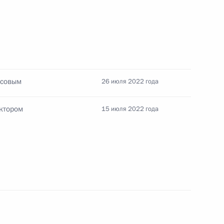
ии Тамбовской области
3
асть, Ново-Огарёво
исовым
26 июля 2022 года
ктором
15 июля 2022 года
кой области Вячеславом
3
авской области Михаилом
4