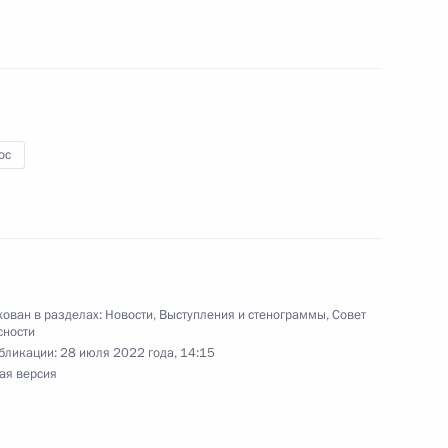
ос
металлургического комплекса
3
17м
ован в разделах:
Новости
,
Выступления и стенограммы
,
Совет
сности
 Совета Безопасности
бликации:
28 июля 2022 года, 14:15
2
ая версия