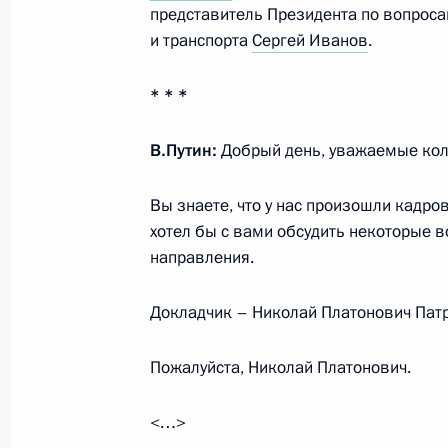
представитель Президента по вопроса
и транспорта
Сергей Иванов
.
22 августа 2022 года, понедельник
* * *
Встреча с врио губернатора Томск
Мазуром
В.Путин:
Добрый день, уважаемые кол
22 августа 2022 года, 14:05
Москва, Кремль
Вы знаете, что у нас произошли кадро
хотел бы с вами обсудить некоторые в
18 августа 2022 года, четверг
направления.
Совещание по вопросам развития 
Докладчик – Николай Платонович Патр
промышленности
18 августа 2022 года, 19:25
Сочи
Пожалуйста, Николай Платонович.
<…>