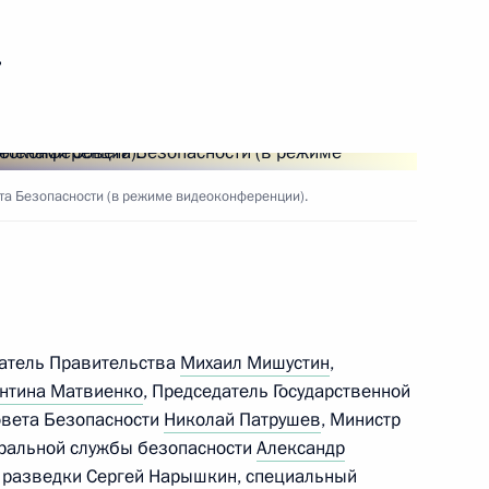
ь
ть следующие материалы
а Безопасности (в режиме видеоконференции).
ых пожаров
:
7
асть, Ново-Огарёво
датель Правительства
Михаил Мишустин
,
рации развития «ВЭБ.РФ»
нтина Матвиенко
, Председатель Государственной
4
овета Безопасности
Николай Патрушев
, Министр
еральной службы безопасности
Александр
й разведки
Сергей Нарышкин
, специальный