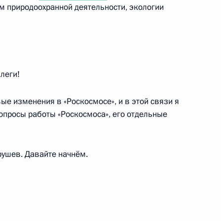
м природоохранной деятельности, экологии
ой области Владимиром
2
леги!
вые изменения в «Роскосмосе», и в этой связи я
опросы работы «Роскосмоса», его отдельные
судостроительной
4
19м
ушев. Давайте начнём.