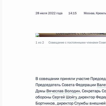
28 июля 2022 года
14:15
Москва, Кремл
Показа
24 августа 2022 года, среда
1 из 2
Совещание с постоянными членами Совет
Совещание о ликвидации природн
24 августа 2022 года, 13:15
Московская обл
23 августа 2022 года, вторник
В совещании приняли участие Предсе
Встреча с председателем госкорпо
Председатель Совета Федерации
Вале
Игорем Шуваловым
Думы
Вячеслав Володин
, Секретарь С
обороны
Сергей Шойгу
, директор Фед
23 августа 2022 года, 14:15
Москва, Кремль
Бортников
, директор Службы внешне