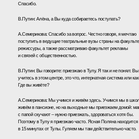
Спасибо.
В.Путин:
Алёна, а Вы куда собираетесь поступать?
А.Семерикова:
Спасибо за вопрос. Честно говоря, я мечтаю
поступить в ведущие театральные вузы страны на факульте
режиссуры, а также рассматриваю факультет рекламы
и связей с общественностью.
В.Путин:
Вы говорите: приезжаю в Тулу. Я так и не понял: Вы
учитесь в этом центре, это что, интернатная система или как
Где вы живёте?
А.Семерикова:
Мы учимся и живём здесь. Учимся мы в школ
живём в пансионе, но на выходные мы приезжаем домой: м
с папой скучают – нужно приезжать, здороваться хотя бы.
Поэтому в Тулу я приезжаю часто. Ясная Поляна находится
в 15 минутах от Тулы. Гуляем мы там действительно часто.