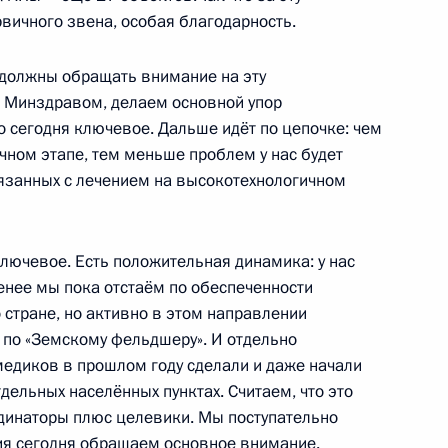
вичного звена, особая благодарность.
 должны обращать внимание на эту
с Минздравом, делаем основной упор
то сегодня ключевое. Дальше идёт по цепочке: чем
 к новому учебному году
2
13м
чном этапе, тем меньше проблем у нас будет
ть, Ново-Огарёво
вязанных с лечением на высокотехнологичном
лючевое. Есть положительная динамика: у нас
менее мы пока отстаём по обеспеченности
росам
4
3м
о стране, но активно в этом направлении
ть, Ново-Огарёво
и по «Земскому фельдшеру». И отдельно
медиков в прошлом году сделали и даже начали
дельных населённых пунктах. Считаем, что это
динаторы плюс целевики. Мы поступательно
ия сегодня обращаем основное внимание.