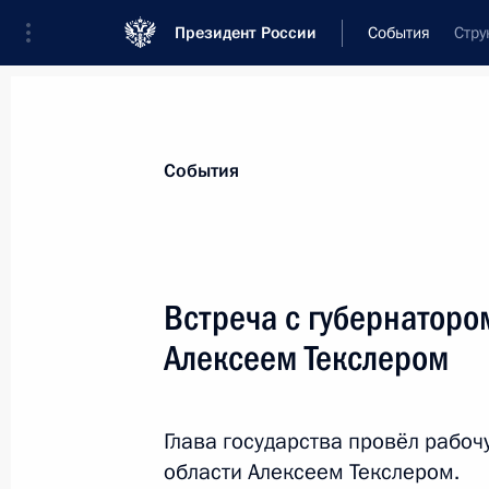
Президент России
События
Стру
Президент
Администрация
Государст
Новости
Стенограммы
Поездки
Те
События
Рубрикация материалов
Все материалы
Встреча с губернаторо
Послания Федеральному Собранию
Алексеем Текслером
Заявления по важнейшим вопросам
Совещания, заседания, рабочие встречи
Глава государства провёл рабоч
Речи и обращения
области Алексеем Текслером.