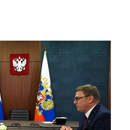
ть следующие материалы
оля Михаилом Развожаевым
3
льского края Владимиром
4