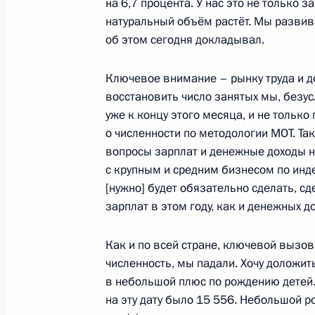
22 июля 2021 года, 13:45
Московская облас
на 6,7 процента. У нас это не только з
натуральный объём растёт. Мы развив
об этом сегодня докладывал.
21 июля 2021 года, среда
Ключевое внимание – рынку труда и д
Совещание с членами Правительст
восстановить число занятых мы, безу
уже к концу этого месяца, и не только
21 июля 2021 года, 18:00
Московская облас
о численности по методологии МОТ. Та
вопросы зарплат и денежные доходы н
с крупным и средним бизнесом по инд
20 июля 2021 года, вторник
[нужно] будет обязательно сделать, с
зарплат в этом году, как и денежных д
Совещание по вопросу реализации
гражданского авиастроения
Как и по всей стране, ключевой вызо
20 июля 2021 года, 15:35
Московская облас
численность, мы падали. Хочу доложит
в небольшой плюс по рождению детей. 
на эту дату было 15 556. Небольшой р