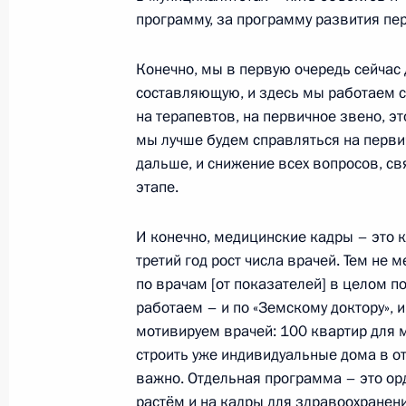
программу, за программу развития пер
Конечно, мы в первую очередь сейчас
28 июля 2021 года, среда
составляющую, и здесь мы работаем 
на терапевтов, на первичное звено, э
Совещание по вопросам подготовки
мы лучше будем справляться на перви
28 июля 2021 года, 15:05
Московская облас
дальше, и снижение всех вопросов, с
этапе.
27 июля 2021 года, вторник
И конечно, медицинские кадры – это к
третий год рост числа врачей. Тем не 
Совещание по экономическим воп
по врачам [от показателей] в целом п
27 июля 2021 года, 14:35
Московская облас
работаем – и по «Земскому доктору», 
мотивируем врачей: 100 квартир для 
строить уже индивидуальные дома в от
важно. Отдельная программа – это ор
26 июля 2021 года, понедельник
растём и на кадры для здравоохранен