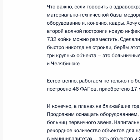
Встреча с главой Карачаево-Черк
Что важно, если говорить о здравоохр
материально-технической базы медор
3 августа 2021 года, 14:30
Москва, Кремль
оборудование и, конечно, кадры. Хочу 
второй волной построили новую инфек
732 койки можно разместить. Сделали 
2 августа 2021 года, понедельник
быстро никогда не строили, берём это
три крупных объекта – это больничны
Встреча с врио губернатора Пензе
и Челябинске.
Мельниченко
2 августа 2021 года, 13:45
Московская обла
Естественно, работаем не только по б
построено 46 ФАПов, приобретено 17
И конечно, в планах на ближайшие го
29 июля 2021 года, четверг
Продолжим оснащать оборудованием, 
Встреча с врио губернатора Белго
больниц первичного звена. Капитальн
Гладковым
рекордное количество объектов для н
в муниципалитетах – пять объектов и 
29 июля 2021 года, 13:30
Московская облас