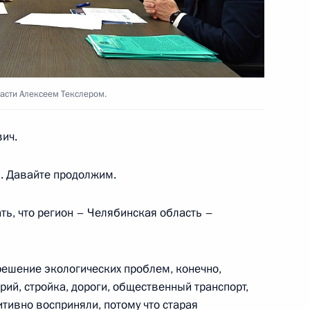
ии Радием Хабировым
3
ласти Алексеем Текслером.
ортостан, Абзелиловский район
ич.
ой области Алексеем
3
. Давайте продолжим.
ть, что регион – Челябинская область –
 и пожарами в регионах
:
18
 решение экологических проблем, конечно,
рий, стройка, дороги, общественный транспорт,
тивно восприняли, потому что старая