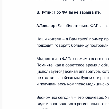
Совещание по вопросам развития 
транспортного узла
В.Путин:
Про ФАПы не забывайте.
26 июля 2021 года, 13:15
Санкт-Петербург
А.Текслер:
Да, обязательно. ФАПы – э
Наши жители – я Вам такой пример пр
23 июля 2021 года, пятница
подходят, говорят: больницу построили
Совещание с постоянными членами
Мы, кстати, в ФАПах помимо всего пр
23 июля 2021 года, 14:20
Московская облас
Помните, как в советское время люби
[используется] всякая аппаратура, ко
не хватает, и сейчас мы будем эти ре
22 июля 2021 года, четверг
и получали весь комплекс медицинско
Встреча с главой Объединённой су
Экономика сегодня – это ключевое. У
Алексеем Рахмановым
видим рост валового регионального пр