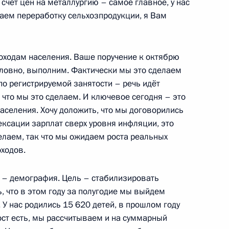
ть, Ново-Огарёво
а счёт цен на металлургию – самое главное, у нас
аем переработку сельхозпродукции, я Вам
оходам населения. Ваше поручение к октябрю
ва
словно, выполним. Фактически мы это сделаем
:
5
 по регистрируемой занятости – речь идёт
ть, Ново-Огарёво
к что мы это сделаем. И ключевое сегодня – это
аселения. Хочу доложить, что мы договорились
ексации зарплат сверх уровня инфляции, это
делаем, так что мы ожидаем роста реальных
оходов.
 ключевых проектов
5
5м
в – демография. Цель – стабилизировать
ть, Жуковский
ь, что в этом году за полугодие мы выйдем
У нас родились 15 620 детей, в прошлом году
ост есть, мы рассчитываем и на суммарный