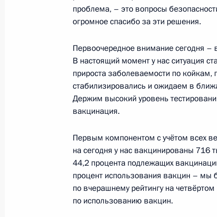
проблема, – это вопросы безопасности
огромное спасибо за эти решения.
5 августа 2021 года, четверг
Первоочередное внимание сегодня – в
Совещание с членами Правительст
В настоящий момент у нас ситуация с
5 августа 2021 года, 16:30
Москва, Кремль
прироста заболеваемости по койкам, 
стабилизировались и ожидаем в ближ
Держим высокий уровень тестирования.
4 августа 2021 года, среда
вакцинация.
Встреча с руководителем госкорпо
Первым компонентом с учётом всех в
Лихачёвым
на сегодня у нас вакцинированы 716 т
4 августа 2021 года, 14:05
Москва, Кремль
44,2 процента подлежащих вакцинации
процент использования вакцин – мы 
по вчерашнему рейтингу на четвёртом 
по использованию вакцин.
3 августа 2021 года, вторник