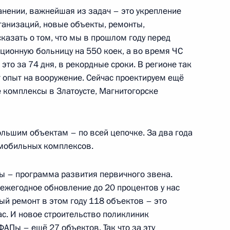
есии Рашидом Темрезовым
анении, важнейшая из задач – это укрепление
4
ганизаций, новые объекты, ремонты,
сказать о том, что мы в прошлом году перед
ционную больницу на 550 коек, а во время ЧС
это за 74 дня, в рекордные сроки. В регионе так
т опыт на вооружение. Сейчас проектируем ещё
е комплексы в Златоусте, Магнитогорске
нской области Олегом
3
сть, Ново-Огарёво
ольшим объектам – по всей цепочке. За два года
 мобильных комплексов.
ды – программа развития первичного звена.
ежегодное обновление до 20 процентов у нас
родской области Вячеславом
4
ый ремонт в этом году 118 объектов – это
ас. И новое строительство поликлиник
ФАПы – ещё 27 объектов. Так что за эту
ть, Ново-Огарёво