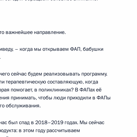
Санкт-Петербургского
6
29м
то важнейшее направление.
иведу, – когда мы открываем ФАП, бабушки
.
 Совета Безопасности
4
очего сейчас будем реализовывать программу.
ть, Ново-Огарёво
ли терапевтическую составляющую, когда
торая помогает, в поликлиниках? В ФАПах её
шения принимать, чтобы люди приходили в ФАПы
го обслуживания.
достроительной корпорации
3
 нас был спад в 2018–2019 годах. Мы сейчас
одукта: в этом году рассчитываем