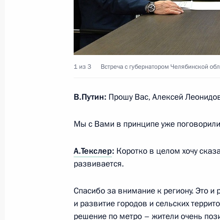
6 августа 2021 года, пятница
Рабочая встреча с главой Башкир
1 из 3
Встреча с губернатором Челябинской об
6 августа 2021 года, 22:00
Республика Башк
В.Путин:
Прошу Вас, Алексей Леонидов
Встреча с губернатором Челябинск
Мы с Вами в принципе уже поговорили
Текслером
6 августа 2021 года, 19:40
Магнитогорск
А.Текслер
:
Коротко в целом хочу сказа
развивается.
Совещание о ситуации с паводками
Спасибо за внимание к региону. Это и
и развитие городов и сельских террито
6 августа 2021 года, 18:50
Магнитогорск
решение по метро – жители очень пози