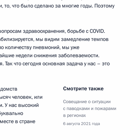
, то, что было сделано за многие годы. Поэтому
опросам здравоохранения, борьбе с COVID.
ва
3
47м
табилизируется, мы видим замедление темпов
по количеству пневмоний, мы уже
айшие недели снижения заболеваемости.
 Так что сегодня основная задача у нас – это
рации «Росатом» Алексеем
3
Смотрите также
едомств
ысяч человек, или
Совещание о ситуации
. У нас высокий
с паводками и пожарами
буквально
в регионах
месте в стране
6 августа 2021 года