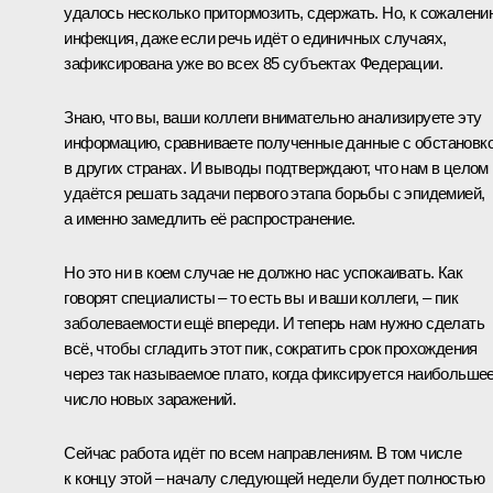
удалось несколько притормозить, сдержать. Но, к сожалени
инфекция, даже если речь идёт о единичных случаях,
зафиксирована уже во всех 85 субъектах Федерации.
Знаю, что вы, ваши коллеги внимательно анализируете эту
информацию, сравниваете полученные данные с обстановк
в других странах. И выводы подтверждают, что нам в целом
удаётся решать задачи первого этапа борьбы с эпидемией,
а именно замедлить её распространение.
Но это ни в коем случае не должно нас успокаивать. Как
говорят специалисты – то есть вы и ваши коллеги, – пик
заболеваемости ещё впереди. И теперь нам нужно сделать
всё, чтобы сгладить этот пик, сократить срок прохождения
через так называемое плато, когда фиксируется наибольше
число новых заражений.
Сейчас работа идёт по всем направлениям. В том числе
к концу этой – началу следующей недели будет полностью