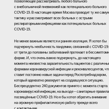
позволяющее рассматривать любого больного
с внебольничной пневмонией как потенциального больного
COVID-19. В настоящее время Москва проводит ту же саму
тактику и рассматривает всех больных с острыми
респираторными инфекциями как потенциальных больных
COVID-19.
Не менее важным является и ранняя изоляция. Я хотел бы
подчеркнуть необычность пандемии, связанной с COVID-19:
от трети до половины заболеваний протекает в бессимптом
форме. И, что очень важно подчеркнуть, до настоящего
момента неизвестна заразительность пациентов с различн
формами коронавирусной инфекции и реконвалесцентов, чт
ставит постоянно новые задачи перед Роспотребнадзором,
который адекватно реагирует на создавшуюся ситуацию.
Беспрецедентно: 240 документов принято с момента старта
коронавирусной инфекции, на выходе – санитарные правила
посвящённые COVID-19. Но я бы хотел обратить внимание
на огромную профилактическую работу прежде всего
с контактными.