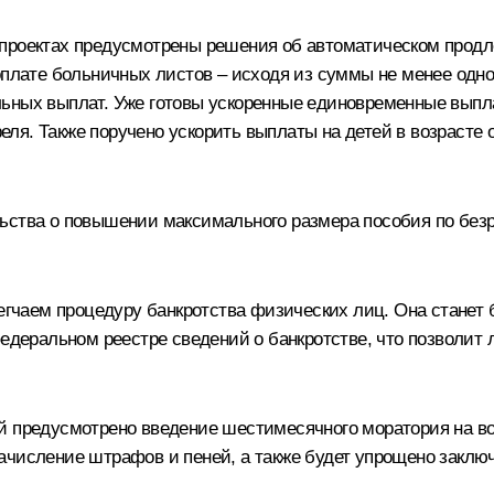
опроектах предусмотрены решения об автоматическом прод
 оплате больничных листов – исходя из суммы не менее од
ьных выплат. Уже готовы ускоренные единовременные выпл
я. Также поручено ускорить выплаты на детей в возрасте о
ьства о повышении максимального размера пособия по безр
легчаем процедуру банкротства физических лиц. Она станет 
ральном реестре сведений о банкротстве, что позволит л
й предусмотрено введение шестимесячного моратория на во
ачисление штрафов и пеней, а также будет упрощено закл