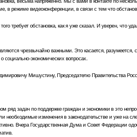
становка, весьма напряжённо. Мы с вами в контакте по неско
е, в режиме видеоконференции, в связи с тем что обстановк
ого требует обстановка, как я уже сказал. И уверен, что у
вляются чрезвычайно важными. Это касается, разумеется, с
 о социально-экономических вопросах.
димировичу Мишустину, Председателю Правительства Росс
м ряд задач по поддержке граждан и экономики в это непр
ли необходимые изменения в законодательстве и уже на сл
тивно. Вчера Государственная Дума и Совет Федерации од
атив.