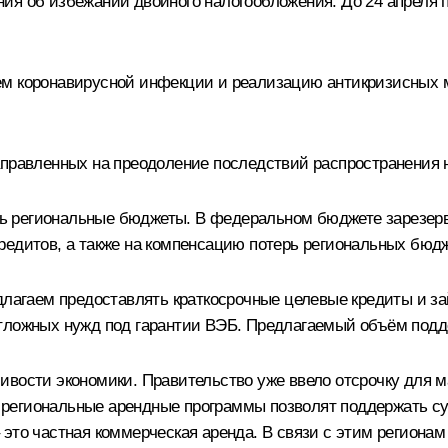
ния об избежании двойного налогообложения. До 24 апреля
ием коронавирусной инфекции и реализацию антикризисных
аправленных на преодоление последствий распространения 
ь региональные бюджеты. В федеральном бюджете зарезерв
редитов, а также на компенсацию потерь региональных бюдж
едлагаем предоставлять краткосрочные целевые кредиты и з
отложных нужд под гарантии ВЭБ. Предлагаемый объём подд
вости экономики. Правительство уже ввело отсрочку для м
 региональные арендные программы позволят поддержать с
 это частная коммерческая аренда. В связи с этим регион