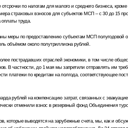
отсрочки по налогам для малого и среднего бизнеса, кром
ера страховых взносов для субъектов МСП – с 30 до 15 про
 оплаты труда.
аны меры по предоставлению субъектам МСП полугодовой от
ель объёмом около полутриллиона рублей.
ее пострадавших отраслей экономики, в том числе обществ
ров. В частности, до 1 мая мы запретили отправлять им тре
нести платежи по кредитам на полгода, соответствующее по
арда рублей на компенсацию затрат, связанных с эвакуацие
ически отменили взнос в резервный фонд Объединения туро
, которые выводятся на зарубежные счета, мы, как и обсуж