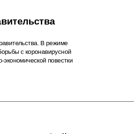
авительства
равительства. В режиме
борьбы с коронавирусной
о-экономической повестки