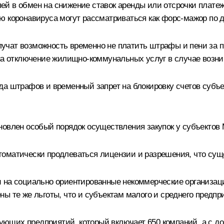
й в обмен на снижение ставок аренды или отсрочки платеж
ю коронавируса могут рассматриваться как форс-мажор по 
учат возможность временно не платить штрафы и пени за
 на отключение жилищно-коммунальных услуг в случае возни
яда штрафов и временный запрет на блокировку счетов суб
новлен особый порядок осуществления закупок у субъектов 
оматически продлеваться лицензии и разрешения, что суще
и на социально ориентированные некоммерческие организац
ы те же льготы, что и субъектам малого и среднего предпр
ющих предприятий, который включает 650 компаний, а с 