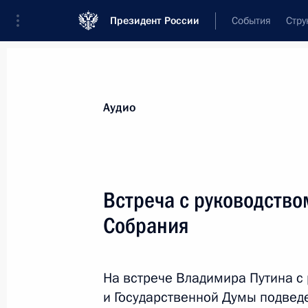
Президент России
События
Стру
Видеозаписи
Фотографии
Аудиозапи
Все материалы
Выступления
Совещан
Аудио
Показа
Встреча с руководство
Собрания
Заседание Совета
по стратегическому
На встрече Владимира Путина с
развитию и нацпроектам
и Государственной Думы подвед