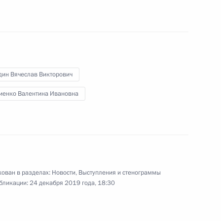
23 декабря 2019 года
Аудио, 3 ч.
В ходе поездки в Адыгею Владимир
Путин встретился
с представителями
общественности. Глава
дин Вячеслав Викторович
государства обсудил
с собравшимися вопросы
иенко Валентина Ивановна
развития сельского хозяйства
и сельских территорий
в Российской Федерации.
ован в разделах:
Новости
,
Выступления и стенограммы
Совещание с постоянными
бликации:
24 декабря 2019 года, 18:30
членами Совета
Безопасности