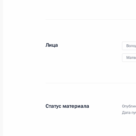
24 декабря 2019 года
Аудио, 1 ч.
Владимир Путин выступил
на заседании коллегии
Министерства обороны,
состоявшемся в Национальном
Лица
Воло
центре управления обороной.
Матв
Статус материала
Опублик
Заседание Комиссии по вопросам
Дата пу
военно-технического
сотрудничества с иностранными
государствами