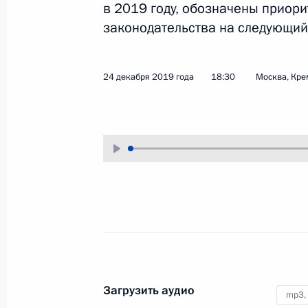
в 2019 году, обозначены приор
25 декабря 2019 года
Аудио, 2 ч.
законодательства на следующий 
Под председательством
Владимира Путина в Кремле
24 декабря 2019 года
18:30
Москва, Кре
состоялось заседание Совета при
Президенте по стратегическому
развитию и национальным
проектам.
Заседание коллегии
Министерства обороны
Загрузить аудио
mp3,