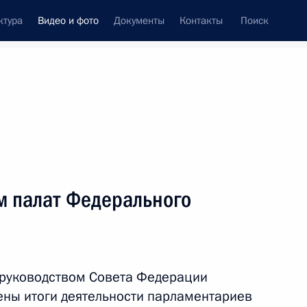
ктура
Видео и фото
Документы
Контакты
Поиск
си
ия, встречи
Встречи со СМИ
декабрь, 2019
ть следующие материалы
м палат Федерального
Встреча с руководством
палат Федерального
 руководством Совета Федерации
Собрания
ены итоги деятельности парламентариев