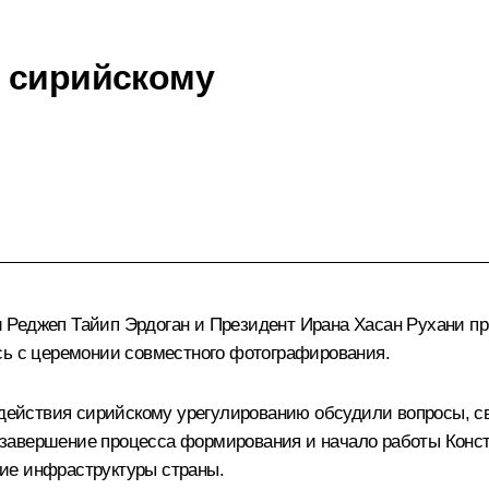
о сирийскому
и
Реджеп Тайип Эрдоган
и Президент Ирана
Хасан Рухани
пр
сь с церемонии совместного фотографирования.
содействия сирийскому урегулированию обсудили вопросы, с
завершение процесса формирования и начало работы Конст
ие инфраструктуры страны.