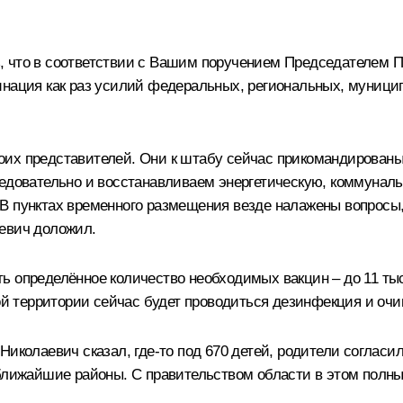
 что в соответствии с Вашим поручением Председателем П
инация как раз усилий федеральных, региональных, муници
оих представителей. Они к штабу сейчас прикомандированы
ледовательно и восстанавливаем энергетическую, коммуна
В пунктах временного размещения везде налажены вопросы, 
аевич доложил.
ь определённое количество необходимых вакцин ‒ до 11 тыс
 территории сейчас будет проводиться дезинфекция и оч
иколаевич сказал, где‑то под 670 детей, родители согласил
ближайшие районы. С правительством области в этом полный