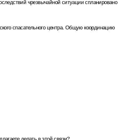
оследствий чрезвычайной ситуации спланировано
ского спасательного центра. Общую координацию
лагаете делать в этой связи?