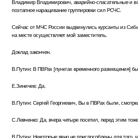
Владимир Владимирович, аварийно‑спасательные и в
поэтапное наращивание группировки сил РСЧС.
Сейчас от МЧС России выдвинулись курсанты из Сиби
на месте осуществляет мой заместитель.
Доклад закончен.
В.Путин:
В ПВРах [пунктах временного размещения] бы
Е.Зиничев:
Да.
В.Путин:
Сергей Георгиевич, Вы в ПВРах были, смотре
С.Левченко:
Да, вчера четыре посетил, перед этим тож
В.Путин:
Некоторые явно не приспособлены для того, ч