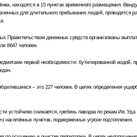
бёнка, находятся в 15 пунктах временного размещения. Ввид
значенных для длительного пребывания людей, проводятся
а.
нных Правительством денежных средств организованы выпл
и 8647 человек.
редметами первой необходимости: бутилированной водой, 
ждан.
братившиеся – это 227 человек. В целях определения ущер
ти устойчиво снижается, гребень паводка по рекам Ия, Уда
из населённых пунктов, подверженных угрозе подтопления.
ия по осушению и очистке территории. В целях недопущени