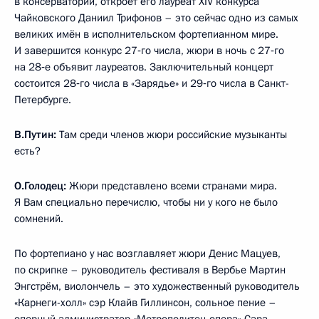
в консерватории, откроет его лауреат XIV конкурса
Чайковского Даниил Трифонов – это сейчас одно из самых
великих имён в исполнительском фортепианном мире.
И завершится конкурс 27‑го числа, жюри в ночь с 27‑го
на 28‑е объявит лауреатов. Заключительный концерт
состоится 28‑го числа в «Зарядье» и 29‑го числа в Санкт-
Петербурге.
В.Путин:
Там среди членов жюри российские музыканты
есть?
О.Голодец:
Жюри представлено всеми странами мира.
Я Вам специально перечислю, чтобы ни у кого не было
сомнений.
По фортепиано у нас возглавляет жюри Денис Мацуев,
по скрипке – руководитель фестиваля в Вербье Мартин
Энгстрём, виолончель – это художественный руководитель
«Карнеги-холл» сэр Клайв Гиллинсон, сольное пение –
оперный администратор «Метрополитен-опера» Сара