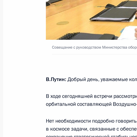
15 мая 2019 года, среда
Совещание с руководством Минист
и предприятий ОПК
Совещание с руководством Министерства обор
15 мая 2019 года, 19:15
Сочи
В.Путин:
Добрый день, уважаемые кол
14 мая 2019 года, вторник
В ходе сегодняшней встречи рассмотр
Совещание по вопросам социально
орбитальной составляющей Воздушно-
Астраханской области
14 мая 2019 года, 18:00
Ахтубинск
Нет необходимости подробно говорить 
в космосе задачи, связанные с обесп
сохранение стратегической стабильнос