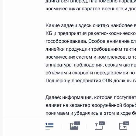
двигаться вперёд, планомерно наращи
Встреча с главой Промсвязьбанка
космических аппаратов военного и дв
7 мая 2019 года, 14:10
Москва, Кремль
Какие задачи здесь считаю наиболее
КБ и предприятия ракетно‑космическо
гособоронзаказа. Особое внимание сле
6 мая 2019 года, понедельник
линейки продукции требованиям такти
Встреча с главой Федеральной на
космических систем и комплексов, в 
Мишустиным
аппаратуры наблюдения, срокам актив
объёмам и скорости передаваемой по
6 мая 2019 года, 17:05
Москва, Кремль
Подчеркну, предприятия ОПК должны ве
Далее: информация, которая поступае
29 апреля 2019 года, понедельник
влияет на характер вооружённой борь
понимаем и убедились в этом в ходе 
Совещание с членами Правительст
Поэтому органы военного управления 
1
4м
4м
29 апреля 2019 года, 15:15
Москва, Кремль
ими в требуемом объёме и соответств