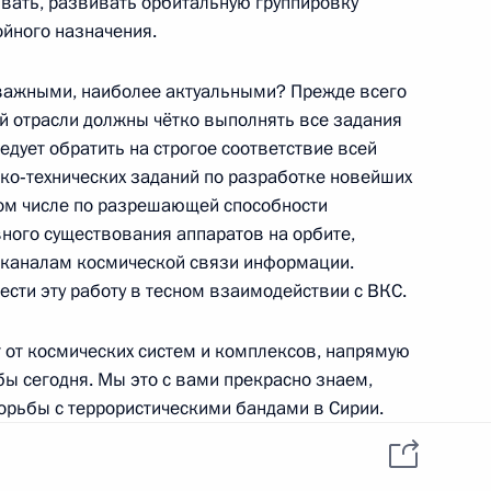
вать, развивать орбитальную группировку
 Петром Фрадковым
3
ойного назначения.
 важными, наиболее актуальными? Прежде всего
й отрасли должны чётко выполнять все задания
дует обратить на строгое соответствие всей
ко‑технических заданий по разработке новейших
логовой службы Михаилом
том числе по разрешающей способности
5
ного существования аппаратов на орбите,
 каналам космической связи информации.
сти эту работу в тесном взаимодействии с ВКС.
т от космических систем и комплексов, напрямую
бы сегодня. Мы это с вами прекрасно знаем,
борьбы с террористическими бандами в Сирии.
ва
8
20м
частей и соединений должны быть обеспечены
ующего качества, прежде всего современной