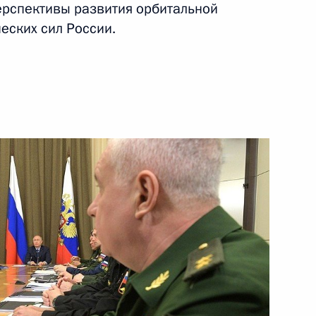
ерспективы развития орбитальной
ских сил России.
ть следующие материалы
ерства обороны
1
2м
ерства обороны
1
4м