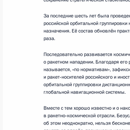
13 мая 2019 года, понедельник
За последние шесть лет была провед
Совещание с руководством Минист
российской орбитальной группировки 
и предприятий ОПК
назначения. Её состав обновлён практ
раза.
13 мая 2019 года, 21:15
Сочи
Последовательно развивается космич
о ракетном нападении. Благодаря его 
8 мая 2019 года, среда
называется, «по нормативам», зафикс
и ракет‑носителей российского и ино
Заседание Совета по стратегическ
орбитальной группировки дистанционн
и национальным проектам
глобальной навигационной системы.
8 мая 2019 года, 17:00
Москва, Кремль
Вместе с тем хорошо известно и о на
в ракетно‑космической отрасли. Безус
7 мая 2019 года, вторник
об этом неоднократно, нельзя бескон