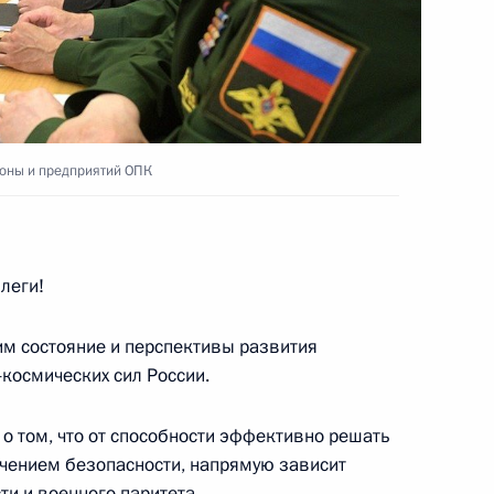
ерства обороны
5
6м
оны и предприятий ОПК
леги!
им состояние и перспективы развития
-экономического развития
13
8м
космических сил России.
о том, что от способности эффективно решать
ечением безопасности, напрямую зависит
ти и военного паритета.