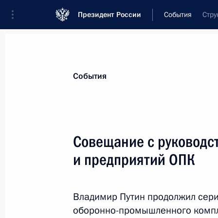
Президент России
События
Стру
Президент
Администрация
Государст
Новости
Стенограммы
Поездки
Те
События
Рубрикация материалов
Все материалы
Совещание с руководс
Послания Федеральному Собранию
и предприятий ОПК
Заявления по важнейшим вопросам
Совещания, заседания, рабочие встречи
Владимир Путин продолжил сер
Речи и обращения
оборонно-промышленного компле