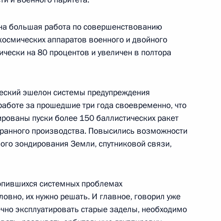
ена большая работа по совершенствованию
ерства обороны
6
9м
космических аппаратов военного и двойного
ически на 80 процентов и увеличен в полтора
еский эшелон системы предупреждения
работе за прошедшие три года своевременно, что
ированы пуски более 150 баллистических ракет
странного производства. Повысились возможности
ому развитию
:
8
ого зондирования Земли, спутниковой связи,
копившихся системных проблемах
ловно, их нужно решать. И главное, говорил уже
ечно эксплуатировать старые заделы, необходимо