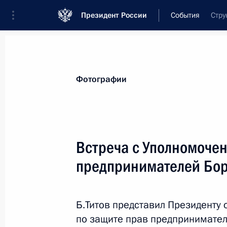
Президент России
События
Стру
Президент
Администрация
Государст
Новости
Стенограммы
Поездки
Те
Фотографии
Рубрикация материалов
Все материалы
Встреча с Уполномоче
Послания Федеральному Собранию
предпринимателей Бо
Заявления по важнейшим вопросам
Совещания, заседания, рабочие встречи
Б.Титов представил Президенту
Речи и обращения
по защите прав предпринимател