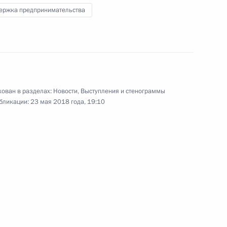
ержка предпринимательства
ртии «Единая Россия»
4
ован в разделах:
Новости
,
Выступления и стенограммы
бликации:
23 мая 2018 года, 19:10
Вооружённых Сил
3
4м