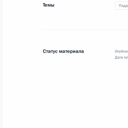
Темы
Подд
Встреча с секретарём генсовета па
Андреем Турчаком
23 мая 2018 года, 18:40
Санкт-Петербург
Статус материала
Опублик
Дата пу
18 мая 2018 года, пятница
Совещание по вопросам развития 
18 мая 2018 года, 19:00
Сочи
17 мая 2018 года, четверг