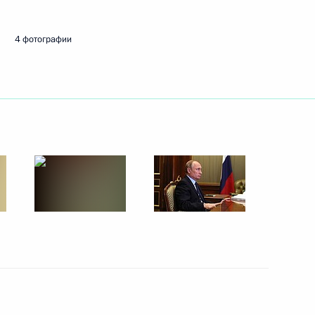
4 фотографии
ть следующие материалы
ого международного
:
14
ите прав предпринимателей
4