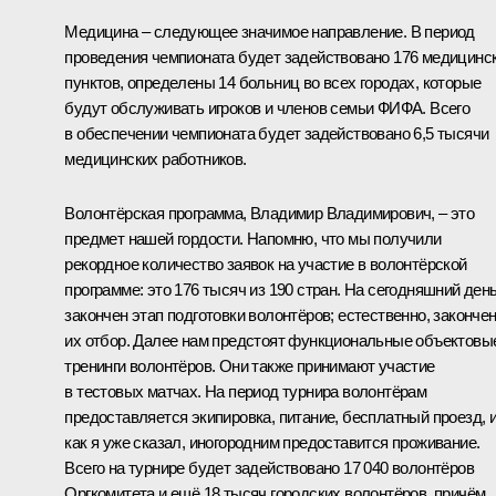
Медицина – следующее значимое направление. В период
проведения чемпионата будет задействовано 176 медицинс
пунктов, определены 14 больниц во всех городах, которые
будут обслуживать игроков и членов семьи ФИФА. Всего
в обеспечении чемпионата будет задействовано 6,5 тысячи
медицинских работников.
Волонтёрская программа, Владимир Владимирович, – это
предмет нашей гордости. Напомню, что мы получили
рекордное количество заявок на участие в волонтёрской
программе: это 176 тысяч из 190 стран. На сегодняшний ден
закончен этап подготовки волонтёров; естественно, законче
их отбор. Далее нам предстоят функциональные объектовы
тренинги волонтёров. Они также принимают участие
в тестовых матчах. На период турнира волонтёрам
предоставляется экипировка, питание, бесплатный проезд, и
как я уже сказал, иногородним предоставится проживание.
Всего на турнире будет задействовано 17 040 волонтёров
Оргкомитета и ещё 18 тысяч городских волонтёров, причём