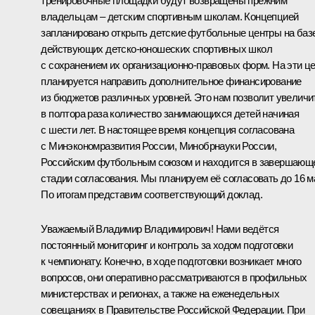
тренировочные площадки будут возвращены прежним
владельцам – детским спортивным школам. Концепцией
запланировано открыть детские футбольные центры на баз
действующих детско-юношеских спортивных школ
с сохранением их организационно-правовых форм. На эти ц
планируется направить дополнительное финансирование
из бюджетов различных уровней. Это нам позволит увеличи
в полтора раза количество занимающихся детей начиная
с шести лет. В настоящее время концепция согласована
с Минэкономразвития России, Минобрнауки России,
Российским футбольным союзом и находится в завершающ
стадии согласования. Мы планируем её согласовать до 16 м
По итогам представим соответствующий доклад.
Уважаемый Владимир Владимирович! Нами ведётся
постоянный мониторинг и контроль за ходом подготовки
к чемпионату. Конечно, в ходе подготовки возникает много
вопросов, они оперативно рассматриваются в профильных
министерствах и регионах, а также на еженедельных
совещаниях в Правительстве Российской Федерации. При