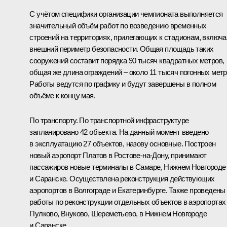
С учётом специфики организации чемпионата выполняется
значительный объём работ по возведению временных
строений на территориях, прилегающих к стадионам, включа
внешний периметр безопасности. Общая площадь таких
сооружений составит порядка 90 тысяч квадратных метров,
общая же длина ограждений – около 11 тысяч погонных метр
Работы ведутся по графику и будут завершены в полном
объёме к концу мая.
По транспорту. По транспортной инфраструктуре
запланировано 42 объекта. На данный момент введено
в эксплуатацию 27 объектов, назову основные. Построен
новый аэропорт Платов в Ростове-на-Дону, принимают
пассажиров новые терминалы в Самаре, Нижнем Новгороде
и Саранске. Осуществлена реконструкция действующих
аэропортов в Волгограде и Екатеринбурге. Также проведены
работы по реконструкции отдельных объектов в аэропортах
Пулково, Внуково, Шереметьево, в Нижнем Новгороде
и Саранске.