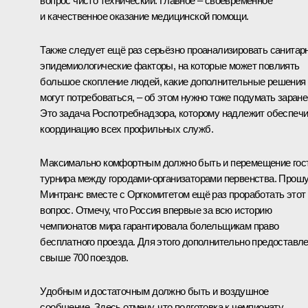
вопрос чисто технический. Главное – своевременное
и качественное оказание медицинской помощи.
Также следует ещё раз серьёзно проанализировать санитар
эпидемиологические факторы, на которые может повлиять
большое скопление людей, какие дополнительные решения
могут потребоваться, – об этом нужно тоже подумать заране
Это задача Роспотребнадзора, которому надлежит обеспеч
координацию всех профильных служб.
Максимально комфортным должно быть и перемещение гос
турнира между городами-организаторами первенства. Прош
Минтранс вместе с Оргкомитетом ещё раз проработать этот
вопрос. Отмечу, что Россия впервые за всю историю
чемпионатов мира гарантировала болельщикам право
бесплатного проезда. Для этого дополнительно предоставл
свыше 700 поездов.
Удобным и достаточным должно быть и воздушное
сообщение. Здесь отмечу, что подготовка к чемпионату