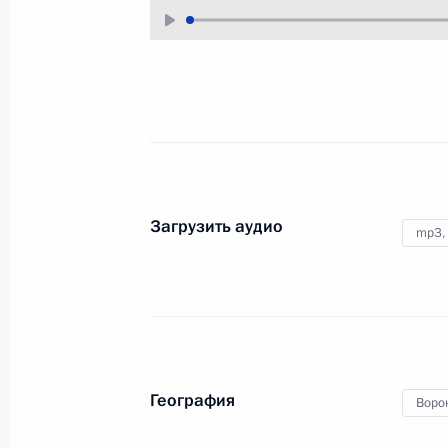
12 октября 2017 года
Аудио, 21 мин.
География
Воро
Темы
Реги
Сель
Лица
Коро
Ткач