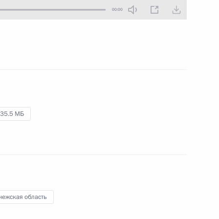
и ВЕЭС
11 октября 2017 года
Аудио, 8 мин.
нежская область
По завершении заседаний Совета
глав государств Содружества
Независимых Государств
и Высшего Евразийского
оны
экономического совета Владимир
Путин сделал заявление для
ское хозяйство
прессы.
лёв Олег Петрович
ёв Александр Николаевич