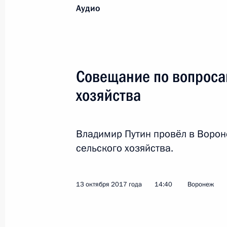
13 октября 2017 года
14:40
Воронеж
15 октября 2017 года
Аудио, 1 ч.
Загрузить аудио
mp3,
Встреча с представителями
деловых кругов Германии