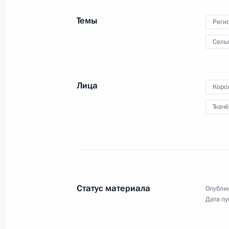
Статус материала
Опублик
Дата пу
Встреча с военнослужащими Во
26 июля 2026 года
Разделы сайта
Информацион
Президента
ресурсы
России
Президента Ро
События
Президент России
Текущий ресурс
Структура
Конституция Росс
Видео и фото
Государственная
Документы