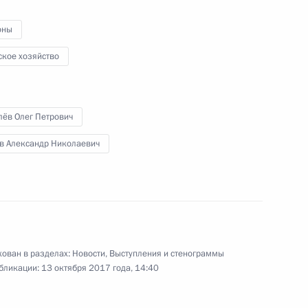
ован в разделах:
Новости
,
Выступления и стенограммы
бликации:
13 октября 2017 года, 14:40
енно-Морского Флота
ные
Официальные
Правовая и
сетевые ресурсы
техническая
ссии
Президента России
информация
MAX
О портале
ВКонтакте
Об использовании
ии
информации сайта
Rutube
О персональных
Telegram-канал