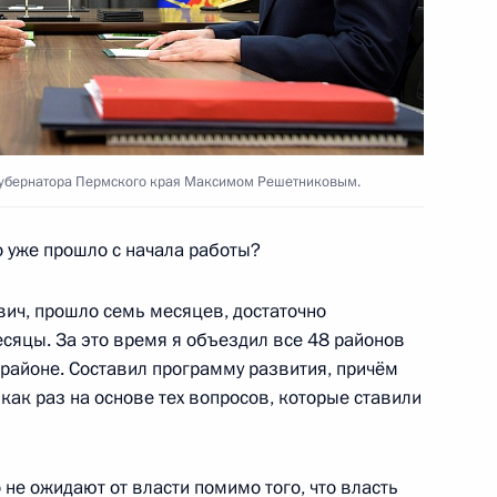
ва
3
17м
ь
губернатора Пермского края Максимом Решетниковым.
к
 уже прошло с начала работы?
й службы по финансовому
4
ич, прошло семь месяцев, достаточно
ь
яцы. За это время я объездил все 48 районов
 районе. Составил программу развития, причём
ак раз на основе тех вопросов, которые ставили
сионного клуба «Валдай»
:
14
 не ожидают от власти помимо того, что власть