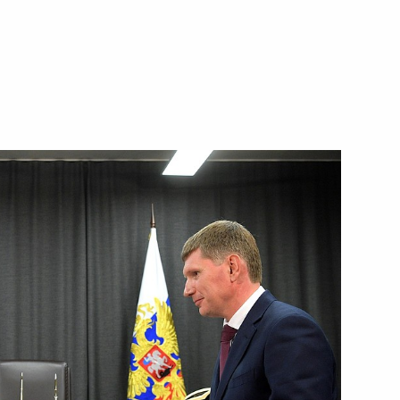
ть следующие материалы
6
7м
ь
ьной таможенной службы
3
ь