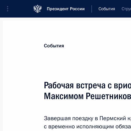
Президент России
События
Стру
Президент
Администрация
Государст
Новости
Стенограммы
Поездки
Те
События
Рубрикация материалов
Все материалы
Рабочая встреча с ври
Послания Федеральному Собранию
Максимом Решетнико
Заявления по важнейшим вопросам
Совещания, заседания, рабочие встречи
Завершая поездку в Пермский к
Речи и обращения
с временно исполняющим обяза