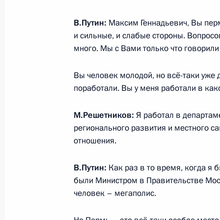
Совещание по вопросу использова
В.Путин:
Максим Геннадьевич, Вы перм
в финансовой сфере
и сильные, и слабые стороны. Вопрос
много. Мы с Вами только что говорили 
10 октября 2017 года, 18:20
Сочи
Вы человек молодой, но всё-таки уже 
поработали. Вы у меня работали в ка
9 октября 2017 года, понедельник
Встреча с Председателем Центриз
М.Решетников:
Я работал в департам
регионального развития и местного 
9 октября 2017 года, 14:00
Москва, Кремль
отношения.
В.Путин:
Как раз в то время, когда я
3 октября 2017 года, вторник
были Министром в Правительстве Мос
человек – мегаполис.
Совместное заседание Совета по р
и спорта и наблюдательного совет