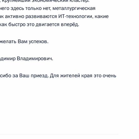
, крупнейший экономический кластер:
его здесь только нет, металлургическая
к активно развиваются ИТ-технологии, какие
ак быстро это двигается вперёд.
м
1
ожелать Вам успехов.
адимир Владимирович.
сибо за Ваш приезд. Для жителей края это очень
ва
6
19м
ласть, Ново-Огарёво
видации химического оружия
6
18м
ласть, Ново-Огарёво