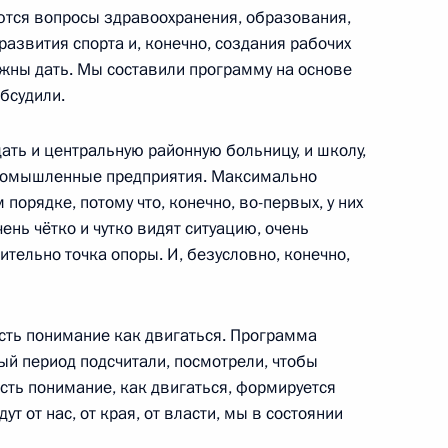
аются вопросы здравоохранения, образования,
 развития спорта и, конечно, создания рабочих
олжны дать. Мы составили программу на основе
бсудили.
ти» Павлом Ливинским
3
ать и центральную районную больницу, и школу,
промышленные предприятия. Максимально
порядке, потому что, конечно, во-первых, у них
чень чётко и чутко видят ситуацию, очень
ительно точка опоры. И, безусловно, конечно,
ельского хозяйства
11
49м
есть понимание как двигаться. Программа
ый период подсчитали, посмотрели, чтобы
есть понимание, как двигаться, формируется
дут от нас, от края, от власти, мы в состоянии