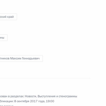
ский край
м и Денисом Мантуровым
9
ласть, Ново-Огарёво
оны
тников Максим Геннадьевич
о вопросам комплексного
:
13
ован в разделах:
Новости
,
Выступления и стенограммы
бликации:
8 сентября 2017 года, 19:00