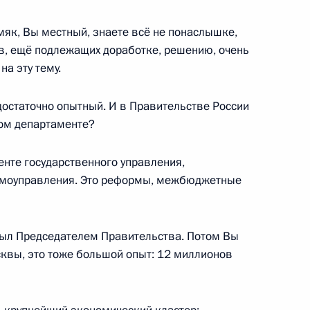
ния цифровых технологий
2
3м
як, Вы местный, знаете всё не понаслышке,
ов, ещё подлежащих доработке, решению, очень
на эту тему.
достаточно опытный. И в Правительстве России
ком департаменте?
биркома Эллой Памфиловой
енте государственного управления,
3
самоуправления. Это реформы, межбюджетные
 был Председателем Правительства. Потом Вы
квы, это тоже большой опыт: 12 миллионов
азвитию физической культуры
21
43м
а оргкомитета «Россия-2018»