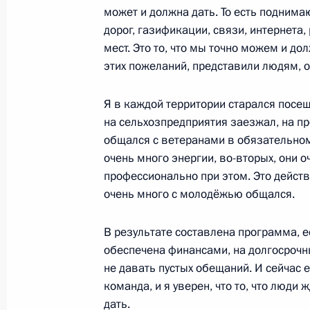
19 октября 2017 года, 20:10
Сочи
может и должна дать. То есть подним
дорог, газификации, связи, интернета,
мест. Это то, что мы точно можем и д
этих пожеланий, представили людям, о
17 октября 2017 года, вторник
Встреча с главой компании «Россе
Я в каждой территории старался посещ
на сельхозпредприятия заезжал, на 
17 октября 2017 года, 14:50
Сочи
общался с ветеранами в обязательном 
очень много энергии, во-вторых, они о
профессионально при этом. Это действ
13 октября 2017 года, пятница
очень много с молодёжью общался.
Совещание по вопросам развития с
В результате составлена программа, 
13 октября 2017 года, 14:40
Воронеж
обеспечена финансами, на долгосрочн
не давать пустых обещаний. И сейчас 
команда, и я уверен, что то, что люди ж
дать.
10 октября 2017 года, вторник