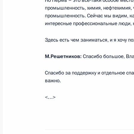
Но Пермь – это всё-таки особое место
3 октября 2017 года, 17:45
Москва, Кремль
промышленность, химия, нефтехимия, ч
промышленность. Сейчас мы видим, ка
интересные профессиональные люди, к
Встреча с Владимиром Васильевы
Здесь есть чем заниматься, и я хочу п
3 октября 2017 года, 16:40
Москва, Кремль
М.Решетников:
Спасибо большое, Вл
27 сентября 2017 года, среда
Спасибо за поддержку и отдельное спа
важно.
Совещание с членами Правительст
27 сентября 2017 года, 17:00
Московская об
<…>
В России завершена работа по лик
27 сентября 2017 года, 15:20
Московская об