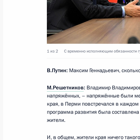
Совещание с членами Правительст
25 октября 2017 года, 14:30
Москва, Кремл
1 из 2
С временно исполняющим обязанности 
23 октября 2017 года, понедельни
В.Путин:
Максим Геннадьевич, сколько
Встреча с директором Федерально
мониторингу Юрием Чиханчиным
М.Решетников
:
Владимир Владимиров
23 октября 2017 года, 14:40
Москва, Кремл
напряжённых, – напряжённые были мес
края, в Перми повстречался в каждом
программа развития была составлена к
19 октября 2017 года, четверг
жители.
Заседание Международного дискус
И, в общем, жители края ничего такого