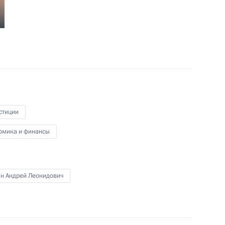
12
23м
ых наград
:
41
ь
стиции
омика и финансы
ин Андрей Леонидович
месте
17
36м