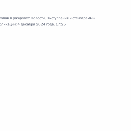
ован в разделах:
Новости
,
Выступления и стенограммы
вёт!»
:
10
бликации:
4 декабря 2024 года, 17:25
а молодых учёных
:
8
сть, Ново-Огарёво
м киноконцерна «Мосфильм»
5