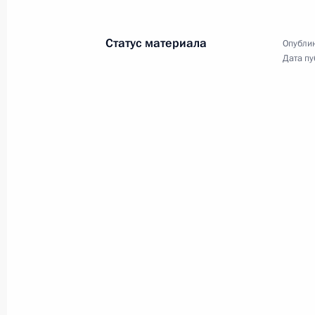
4 декабря 2024 года, среда
Статус материала
Опублик
Инвестиционный форум «Россия зо
Дата пу
4 декабря 2024 года, 17:25
Москва
2 декабря 2024 года, понедельник
Встреча с участниками IV Конгресс
2 декабря 2024 года, 20:00
Московская обла
13 ноября 2024 года, среда
Встреча с генеральным директоро
Кареном Шахназаровым