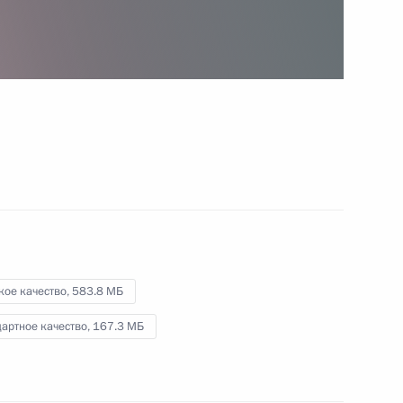
30 мая 2024 года
Видео, 1 ч.
кое качество,
583.8 МБ
артное качество,
167.3 МБ
ил в должность Президента