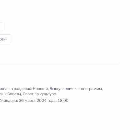
идео, 1 ч.
тура
ован в разделах:
Новости
,
Выступления и стенограммы
,
ии и Советы
,
Совет по культуре
бликации:
26 марта 2024 года, 18:00