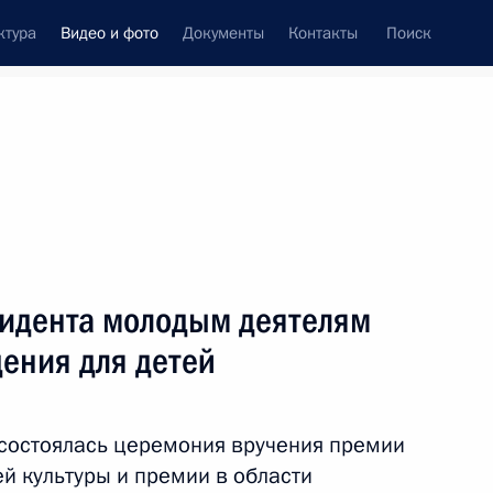
ктура
Видео и фото
Документы
Контакты
Поиск
си
ия, встречи
Встречи со СМИ
июль, 2024
ть следующие материалы
идента молодым деятелям
дения для детей
Вручение ордена Святого апостола
Андрея Первозванного Премьер-
состоялась церемония вручения премии
министру Индии Нарендре Моди
й культуры и премии в области