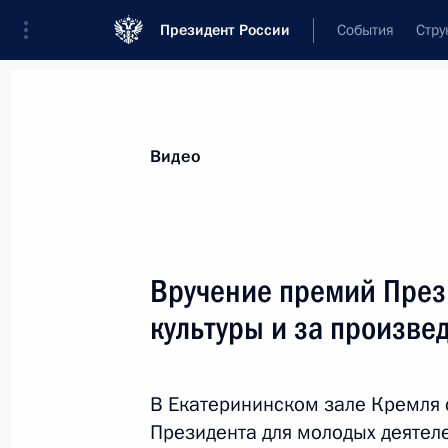
Президент России
События
Стру
Видеозаписи
Фотографии
Аудиозапи
Все материалы
Выступления
Совещан
Видео
Показа
Вручение премий През
культуры и за произве
Открытие автодорожных
обходов Твери и Тольятти
В Екатерининском зале Кремля 
Президента для молодых деятеле