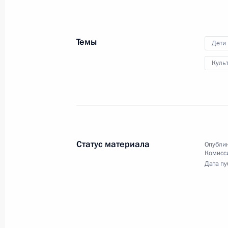
России
7 мая 2024 года
Москва, Кремль
В
Темы
Дети
Куль
Статус материала
Опублик
Комисс
Дата пу