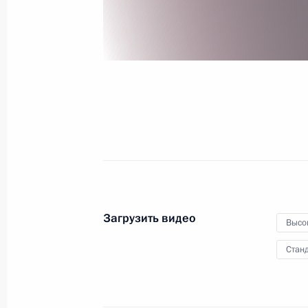
премий
12 июня 2024 года
Видео, 1 ч.
Загрузить видео
Высо
Станд
Владимир Путин вступ