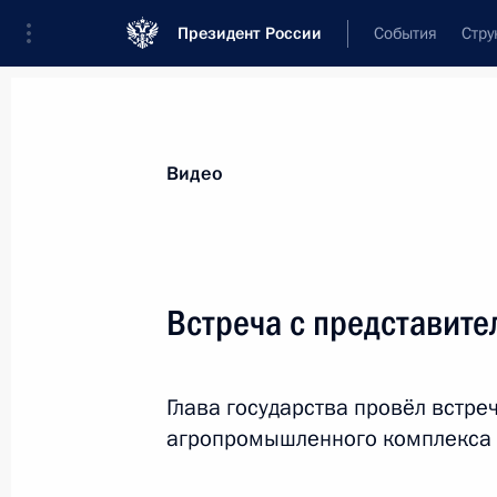
Президент России
События
Стру
Видеозаписи
Фотографии
Аудиозапи
Все материалы
Выступления
Совещан
Видео
Показа
Встреча с представит
Встреча со студентами
Глава государства провёл встре
и преподавателями Харбинского
агропромышленного комплекса 
политехнического университета