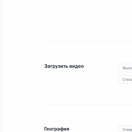
16 мая 2024 года
Видео, 6 мин.
Загрузить видео
Высо
Станд
Посещение Дворца самбо
География
Став