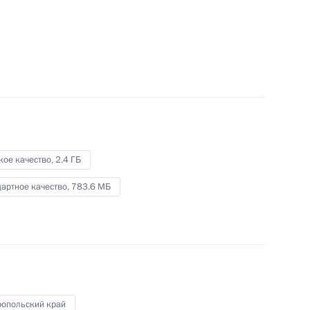
26 апреля 2024 года
Видео, 11 мин.
кое качество,
2.4 ГБ
артное качество,
783.6 МБ
Встреча с выпускницами
ропольский край