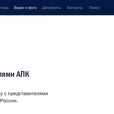
ктура
Видео и фото
Документы
Контакты
Поиск
си
ия, встречи
Встречи со СМИ
май, 2024
ть следующие материалы
елями АПК
Церемония открытия российско-
чу с представителями
китайского ЭКСПО и форума
России.
по межрегиональному
сотрудничеству