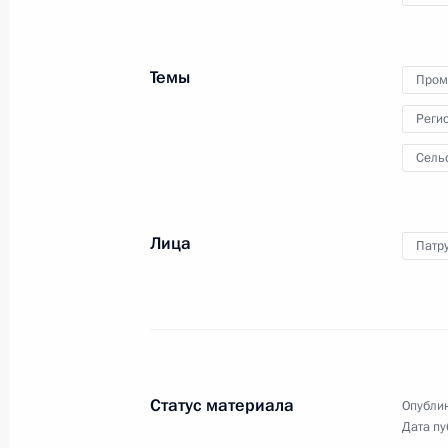
Темы
Пром
7 марта 2024 года
Видео, 5 мин.
Реги
Сель
Лица
Патр
Статус материала
Опублик
Дата пу