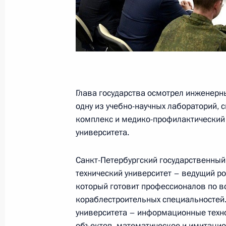
Пленарное заседание Форума буду
14 февраля 2024 года, 19:10
Москва
7 февраля 2024 года, среда
Глава государства осмотрел инженерн
Встреча с главным раввином Росс
одну из учебно-научных лабораторий, 
и президентом Федерации еврейск
комплекс и медико-профилактический
Александром Бородой
университета.
7 февраля 2024 года, 23:40
Москва, Кремль
Санкт-Петербургский государственный
технический университет – ведущий ро
который готовит профессионалов по в
2 февраля 2024 года, пятница
кораблестроительных специальностей
университета – информационные техн
Встреча с активом участников фору
объектов, математическое и имитацио