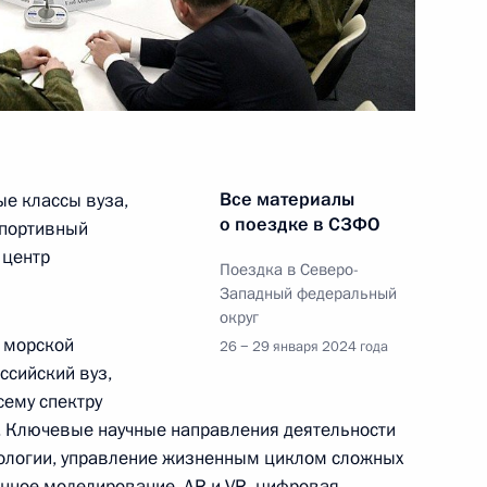
щих технологий
:
13
Все материалы
ые классы вуза,
ии Берлом Лазаром
3
о поездке в СЗФО
спортивный
их общин России
 центр
Поездка в Северо-
Западный федеральный
округ
 морской
26 − 29 января 2024 года
ссийский вуз,
сему спектру
. Ключевые научные направления деятельности
ологии, управление жизненным циклом сложных
ма «Всё для победы!»
:
19
нное моделирование, AR и VR, цифровая