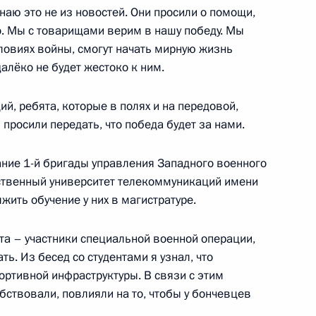
наю это не из новостей. Они просили о помощи,
. Мы с товарищами верим в нашу победу. Мы
словиях войны, смогут начать мирную жизнь
алёко не будет жестоко к ним.
, ребята, которые в полях и на передовой,
:
26
 просили передать, что победа будет за нами.
ание 1-й бригады управления Западного военного
рственный университет телекоммуникаций имени
ить обучение у них в магистратуре.
о Суда
16
23м
ята – участники специальной военной операции,
ласть, Ново-Огарёво
ть. Из бесед со студентами я узнал, что
портивной инфраструктуры. В связи с этим
бствовали, повлияли на то, чтобы у бончевцев