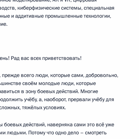
одств, киберфизические системы, специальная
рные и аддитивные промышленные технологии,
ие.
ения первых»
39
8м
нь! Рад вас всех приветствовать!
, прежде всего люди, которые сами, добровольно,
льшинстве своём молодые люди, которые
авиться в зону боевых действий. Многие
ами специальной военной
:
17
олжить учёбу, а, наоборот, прервали учёбу для
 сложных, тяжёлых условиях.
г
ы боевых действий, наверняка сами это всё уже
ми людьми. Потому что одно дело – смотреть