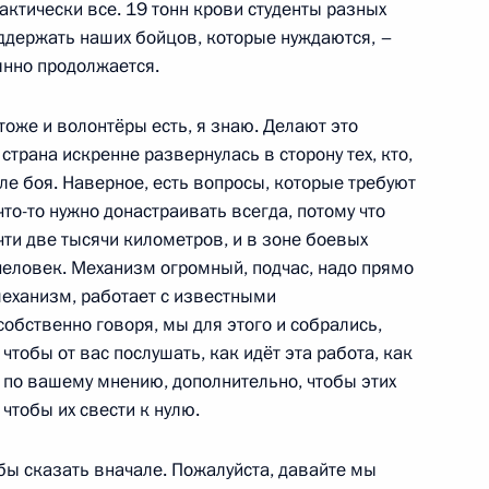
рактически все. 19 тонн крови студенты разных
оддержать наших бойцов, которые нуждаются, –
оянно продолжается.
тоже и волонтёры есть, я знаю. Делают это
 страна искренне развернулась в сторону тех, кто,
ле боя. Наверное, есть вопросы, которые требуют
:
8
то-то нужно донастраивать всегда, потому что
ти две тысячи километров, и в зоне боевых
человек. Механизм огромный, подчас, надо прямо
механизм, работает с известными
обственно говоря, мы для этого и собрались,
 чтобы от вас послушать, как идёт эта работа, как
-12 «Восток»
9
30м
, по вашему мнению, дополнительно, чтобы этих
чтобы их свести к нулю.
ь
л бы сказать вначале. Пожалуйста, давайте мы