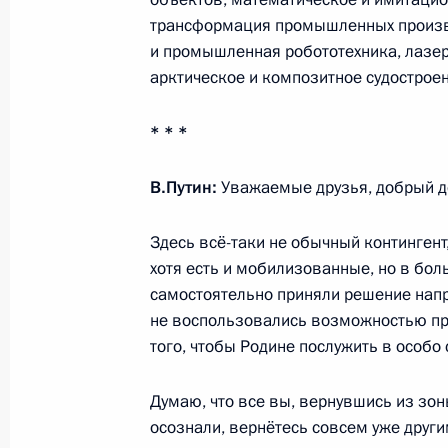
2 февраля 2024 года, 16:40
Тула
трансформация промышленных произв
и промышленная робототехника, лазе
арктическое и композитное судостроен
1 февраля 2024 года, четверг
* * *
Церемония закрытия съезда «Движ
1 февраля 2024 года, 17:00
Москва
В.Путин:
Уважаемые друзья, добрый де
Здесь всё-таки не обычный контингент
хотя есть и мобилизованные, но в бо
26 января 2024 года, пятница
самостоятельно приняли решение напр
Встреча со студентами – участник
не воспользовались возможностью прод
операции
того, чтобы Родине послужить в особо
26 января 2024 года, 19:30
Санкт-Петербур
Думаю, что все вы, вернувшись из зон
осознали, вернётесь совсем уже други