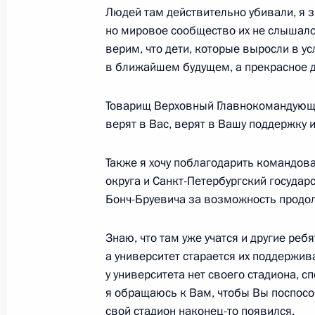
Людей там действительно убивали, я з
17 декабря 2023 года, 16:25
Москва
но мировое сообщество их не слышало
верим, что дети, которые выросли в у
в ближайшем будущем, а прекрасное д
15 декабря 2023 года, пятница
Товарищ Верховный Главнокомандующий
IV Железнодорожный съезд
верят в Вас, верят в Вашу поддержку и
15 декабря 2023 года, 16:05
Москва
Также я хочу поблагодарить командов
округа и Санкт-Петербургский госуда
12 декабря 2023 года, вторник
Бонч-Бруевича за возможность продолж
Встреча с судьями Конституционног
Знаю, что там уже учатся и другие реб
12 декабря 2023 года, 16:10
Московская об
а университет старается их поддержива
у университета нет своего стадиона, с
я обращаюсь к Вам, чтобы Вы поспосо
свой стадион наконец-то появился.
8 декабря 2023 года, пятница