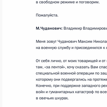
в свободном режиме и поговорим.
20 декабря 2023 года, среда
Пожалуйста.
Заседание Совета законодателей
20 декабря 2023 года, 15:05
Москва
М.Чуданович:
Владимир Владимирович
Меня зовут Чуданович Максим Николае
18 декабря 2023 года, понедельни
на военную службу и присоединился к 
Встреча с победителями и наставн
От себя лично, от моих товарищей и о
чемпионата по профессиональному
там, «за лентой», хочу сказать Вам сп
18 декабря 2023 года, 18:50
Москва, Кремл
специальной военной операции по защ
которому они подвергались на протяж
Конечно, при поддержке западного реж
войн и гуманитарных катастроф по все
17 декабря 2023 года, воскресень
в овечьих шкурах.
Съезд партии «Единая Россия»