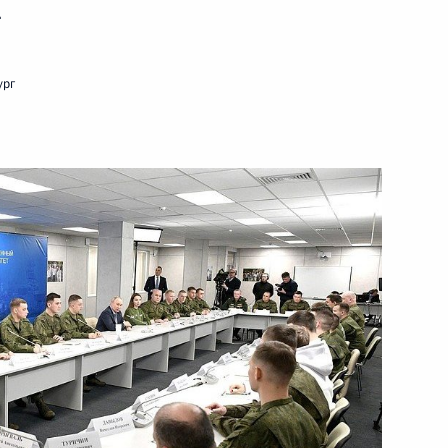
.
ть следующие материалы
ург
завода»
25м
6