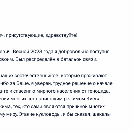
7
13м
, присутствующие, здравствуйте!
вич. Весной 2023 года я добровольно поступил
к
своим. Был распределён в батальон связи.
иками Всероссийского
:
12
т наших соотечественников, которые проживают
 мастерству «Профессионалы»
асибо за Ваше, я уверен, трудное решение о начале
ь
ите и спасению мирного населения от геноцида,
ении многих лет нацистским режимом Киева.
има, тех, кто сами являются причиной многих
му миру. Этакие кукловоды, я бы сказал, шакалы
е
9
15м