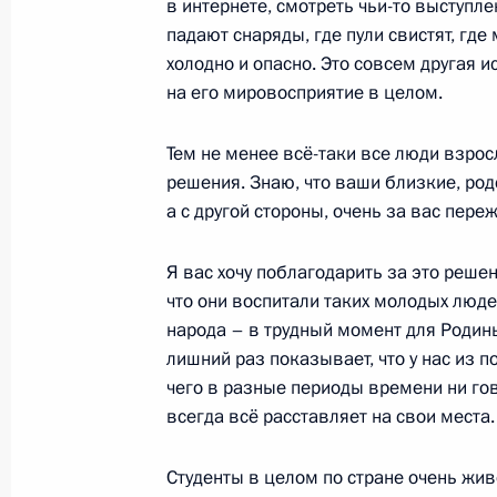
в интернете, смотреть чьи-то выступлен
25 января 2024 года, четверг
падают снаряды, где пули свистят, где 
холодно и опасно. Это совсем другая и
Встреча с учащимися вузов Калини
на его мировосприятие в целом.
25 января 2024 года, 17:15
Калининград
Тем не менее всё-таки все люди взро
решения. Знаю, что ваши близкие, род
23 января 2024 года, вторник
а с другой стороны, очень за вас пере
Встреча с участниками и победите
Я вас хочу поблагодарить за это реше
конкурсов
что они воспитали таких молодых люде
23 января 2024 года, 17:05
Москва
народа – в трудный момент для Родины
лишний раз показывает, что у нас из п
чего в разные периоды времени ни гов
всегда всё расставляет на свои места.
11 января 2024 года, четверг
Встреча с предпринимателями Дал
Студенты в целом по стране очень жив