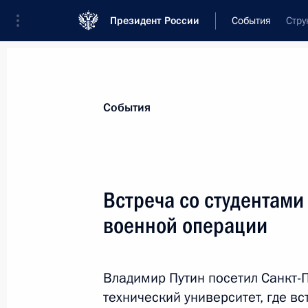
Президент России
События
Стру
Президент
Администрация
Государст
Новости
Стенограммы
Поездки
Те
События
Рубрикация материалов
Все материалы
Встреча со студентами
Послания Федеральному Собранию
военной операции
Заявления по важнейшим вопросам
Совещания, заседания, рабочие встречи
Владимир Путин посетил Санкт-
Речи и обращения
технический университет, где в