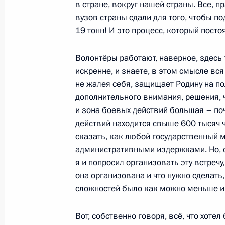
округа
в стране, вокруг нашей страны. Все, п
вузов страны сдали для того, чтобы п
11 января 2024 года, 10:25
Хабаровск
19 тонн! И это процесс, который пост
Волонтёры работают, наверное, здесь 
10 января 2024 года, среда
искренне, и знаете, в этом смысле вся
не жалея себя, защищает Родину на по
Встреча с жителями Анадыря
дополнительного внимания, решения, ч
10 января 2024 года, 13:40
Анадырь
и зона боевых действий большая – поч
действий находится свыше 600 тысяч 
сказать, как любой государственный 
административными издержками. Но, с
21 декабря 2023 года, четверг
я и попросил организовать эту встречу,
Открытие автомобильной дороги М
она организована и что нужно сделать
сложностей было как можно меньше и 
21 декабря 2023 года, 14:30
Москва, Кремл
Вот, собственно говоря, всё, что хоте