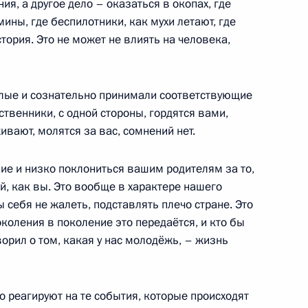
ия, а другое дело – оказаться в окопах, где
мины, где беспилотники, как мухи летают, где
стория. Это не может не влиять на человека,
нградской области
:
10
слые и сознательно принимали соответствующие
ственники, с одной стороны, гордятся вами,
живают, молятся за вас, сомнений нет.
лями всероссийских семейных
:
17
ние и низко поклониться вашим родителям за то,
й, как вы. Это вообще в характере нашего
 себя не жалеть, подставлять плечо стране. Это
околения в поколение это передаётся, и кто бы
орил о том, какая у нас молодёжь, – жизнь
ьневосточного федерального
о реагируют на те события, которые происходят
:
22