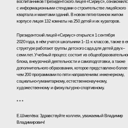
воспитанников Президентского лицея «Сириус», ознакомилс
с информационными стендами о строительстве лицейского
квартала и макетами зданий. В новом пятиэтажном жилом
корпусе лицея 132 комнаты на 250 детей и их кураторов.
Президентский лицей «Сириус» открылся 1 сентября
2020 года, в нём учатся школьники 1–11-х классов, также в е
структуре работают группы детского сада для детей двух–
семи лет. Учебный процесс состоит из общеобразовательно
блока, внеурочной деятельности и самоподготовки, а также
дополнительного образования, которое представлено более
чем 200 программами по пяти направлениям: инженерному,
социально-гуманитарному, естественнонаучному,
художественному и физкультурно-спортивному.
* * *
Е.Шмелёва:
Здравствуйте коллеги, уважаемый Владимир
Владимирович!