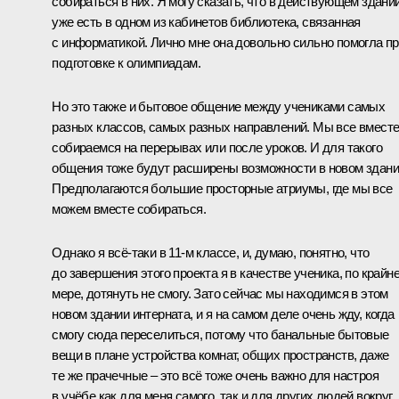
собираться в них. Я могу сказать, что в действующем здани
уже есть в одном из кабинетов библиотека, связанная
с информатикой. Лично мне она довольно сильно помогла п
подготовке к олимпиадам.
Но это также и бытовое общение между учениками самых
разных классов, самых разных направлений. Мы все вмест
собираемся на перерывах или после уроков. И для такого
общения тоже будут расширены возможности в новом здани
Предполагаются большие просторные атриумы, где мы все
можем вместе собираться.
Однако я всё-таки в 11-м классе, и, думаю, понятно, что
до завершения этого проекта я в качестве ученика, по крайн
мере, дотянуть не смогу. Зато сейчас мы находимся в этом
новом здании интерната, и я на самом деле очень жду, когда
смогу сюда переселиться, потому что банальные бытовые
вещи в плане устройства комнат, общих пространств, даже
те же прачечные – это всё тоже очень важно для настроя
в учёбе как для меня самого, так и для других людей вокруг