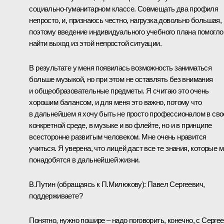
социально-гуманитарном классе. Совмещать два профиля
непросто, и, признаюсь честно, нагрузка довольно большая,
поэтому введение индивидуального учебного плана помогло
найти выход из этой непростой ситуации.
В результате у меня появилась возможность заниматься
больше музыкой, но при этом не оставлять без внимания
и общеобразовательные предметы. Я считаю это очень
хорошим балансом, и для меня это важно, потому что
в дальнейшем я хочу быть не просто профессионалом в сво
конкретной среде, в музыке и во флейте, но и в принципе
всесторонне развитым человеком. Мне очень нравится
учиться. Я уверена, что лицей даст все те знания, которые 
понадобятся в дальнейшей жизни.
В.Путин
(обращаясь к П.Милюкову):
Павел Сергеевич,
поддерживаете?
Понятно, нужно пошире – надо поговорить, конечно, с Серге