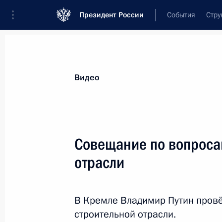
Президент России
События
Стру
Видеозаписи
Фотографии
Аудиозапи
Все материалы
Выступления
Совещан
Видео
Показа
Совещание по вопроса
отрасли
Видеообращение по случаю
открытия Международного военно-
В Кремле Владимир Путин пров
технического форума
«Армия-2023»
строительной отрасли.