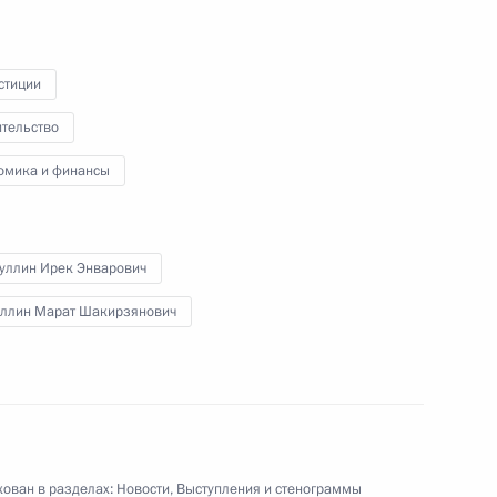
государственных наград
стиции
2 августа 2023 года
Видео, 58 мин.
ительство
омика и финансы
уллин Ирек Энварович
уллин Марат Шакирзянович
ован в разделах:
Новости
,
Выступления и стенограммы