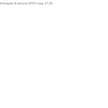
Ответы на вопросы
бликации:
8 августа 2023 года, 17:25
журналистов
29 июля 2023 года
Видео, 1 ч.