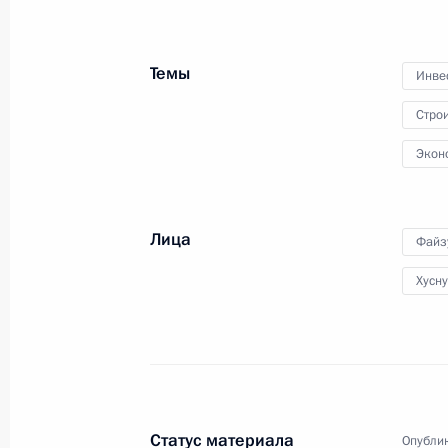
Правительства
Темы
Инве
2 августа 2023 года
Видео, 44 мин.
Стро
Экон
Лица
Файз
Хусн
Статус материала
Опублик