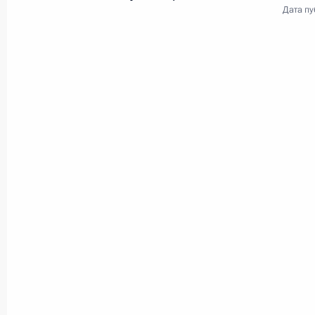
Главный военно-морской
Дата пу
парад
30 июля 2023 года
Видео, 7 мин.