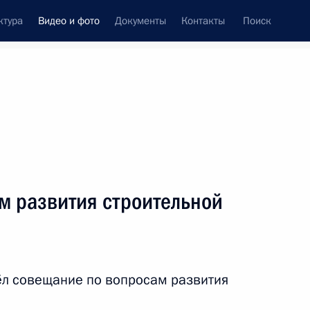
ктура
Видео и фото
Документы
Контакты
Поиск
си
ия, встречи
Встречи со СМИ
август, 2023
ть следующие материалы
м развития строительной
Совещание по вопросам
развития строительной
ёл совещание по вопросам развития
отрасли