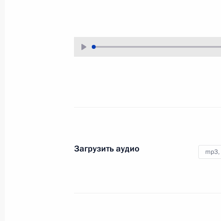
4 июля 2023 года
Аудио, 12 мин.
Глава Российского государства
в режиме видеоконференции
принял участие в заседании
Совета глав государств – членов
Шанхайской организации
сотрудничества.
Загрузить аудио
mp3,
Обращение к гражданам