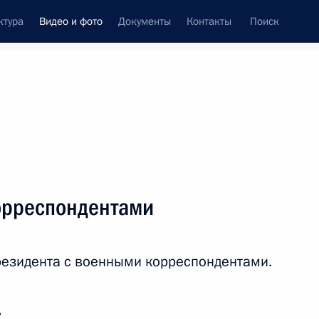
ктура
Видео и фото
Документы
Контакты
Поиск
си
ия, встречи
Встречи со СМИ
июль, 2023
ть следующие материалы
орреспондентами
Выступление перед
резидента с военными корреспондентами.
подразделениями Минобороны,
Росгвардии, ФСБ, МВД, ФСО,
обеспечившими порядок
и законность во время мятежа
ь