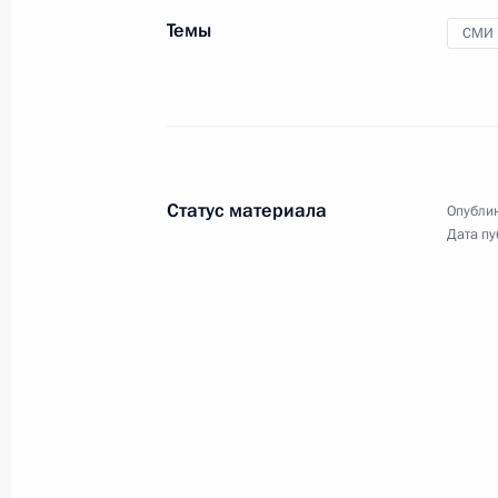
России
Темы
СМИ
24 июня 2023 года
Аудио, 6 мин.
Статус материала
Опублик
Дата пу
Встреча с главами
делегаций африканских