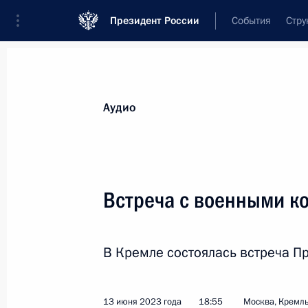
Президент России
События
Стру
Видеозаписи
Фотографии
Аудиозапи
Все материалы
Выступления
Совещан
Аудио
Показа
Встреча с военными к
Заседание Совета глав
В Кремле состоялась встреча П
государств – членов ШОС
13 июня 2023 года
18:55
Москва, Кремл