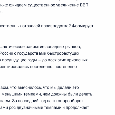
также ожидаем существенное увеличение ВВП
а.
дента в области науки
6
30м
ечественных отраслей производства? Формирует
 фактическое закрытие западных рынков,
России с государствами быстрорастущих
 в предыдущие годы – до всех этих кризисных
асти науки и инноваций для
9
14м
иентировались постепенно, постепенно
зом, что выяснилось, что мы делали это
ли меньшими темпами, чем должны были делать,
лжаем. За последний год наш товарооборот
анами рос двузначными темпами и продолжает
венных патриотических
9
53м