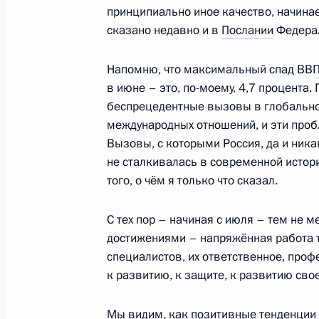
15 февраля 2023 года, среда
принципиально иное качество, начинае
сказано недавно и в
Послании
Федера
Открытие объектов здравоохранени
15 февраля 2023 года, 18:05
Московская об
Напомню, что максимальный спад ВВП
в июне – это, по-моему, 4,7 процента
беспрецедентные вызовы в глобальной
международных отношений, и эти проб
9 февраля 2023 года, четверг
Вызовы, с которыми Россия, да и никак
Торжественный вечер по случаю 10
не сталкивалась в современной истори
России
того, о чём я только что сказал.
9 февраля 2023 года, 19:50
Москва, Кремль
С тех пор – начиная с июля – тем не 
достижениями – напряжённая работа т
специалистов, их ответственное, проф
Встреча с представителями авиаци
к развитию, к защите, к развитию сво
9 февраля 2023 года, 19:00
Москва, Кремль
Мы видим, как позитивные тенденции 