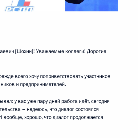
онного завода
16
36м
евич [Шохин]! Уважаемые коллеги! Дорогие
режде всего хочу поприветствовать участников
ика
ников и предпринимателей.
4
13м
вал: у вас уже пару дней работа идёт, сегодня
ельства – надеюсь, что диалог состоялся
 И вообще, хорошо, что диалог продолжается
4
8м