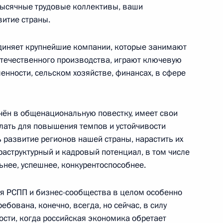
тысячные трудовые коллективы, ваши
витие страны.
диняет крупнейшие компании, которые занимают
отечественного производства, играют ключевую
енности, сельском хозяйстве, финансах, в сфере
стного Солдата
19
6м
андровский сад
чён в общенациональную повестку, имеет свои
елать для повышения темпов и устойчивости
 развитие регионов нашей страны, нарастить их
аструктурный и кадровый потенциал, в том числе
льнее, успешнее, конкурентоспособнее.
5
40м
ласть, Ново-Огарёво
ия РСПП и бизнес-сообщества в целом особенно
ебована, конечно, всегда, но сейчас, в силу
ости, когда российская экономика обретает