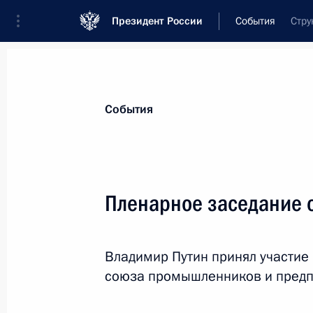
Президент России
События
Стру
Президент
Администрация
Государст
Новости
Стенограммы
Поездки
Те
События
Рубрикация материалов
Все материалы
Пленарное заседание 
Послания Федеральному Собранию
Заявления по важнейшим вопросам
Владимир Путин принял участие 
Совещания, заседания, рабочие встречи
союза промышленников и предп
Речи и обращения