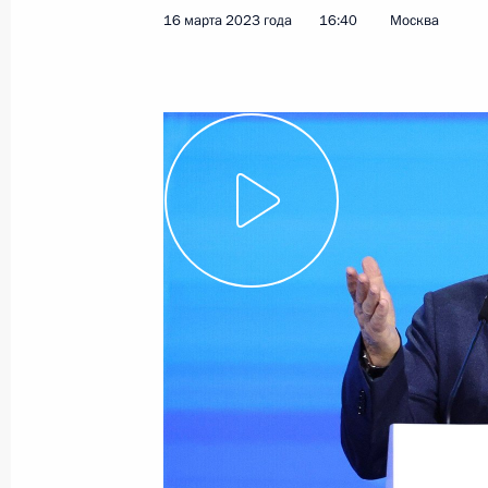
16 марта 2023 года
16:40
Москва
Показа
22 марта 2023 года, среда
Вручение премий Президента моло
и за произведения для детей
22 марта 2023 года, 13:55
Москва, Кремль
16 марта 2023 года, четверг
Пленарное заседание съезда РСПП
16 марта 2023 года, 16:40
Москва