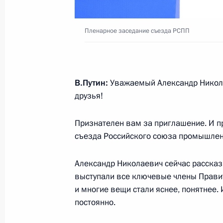
14 марта 2023 года, вторник
Пленарное заседание съезда РСПП
Посещение Улан-Удэнского авиаци
14 марта 2023 года, 16:10
Улан-Удэ
В.Путин:
Уважаемый Александр Никола
друзья!
2 марта 2023 года, четверг
Признателен вам за приглашение. И п
Открытие Года педагога и наставн
съезда Российского союза промышлен
2 марта 2023 года, 15:10
Москва, Кремль
Александр Николаевич сейчас рассказы
выступали все ключевые члены Правит
и многие вещи стали яснее, понятнее.
28 февраля 2023 года, вторник
постоянно.
Заседание коллегии ФСБ России