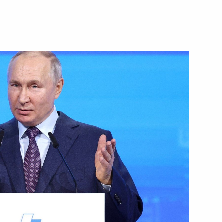
ть следующие материалы
дым деятелям культуры
9
17м
:
14