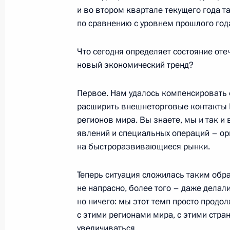
и во втором квартале текущего года 
по сравнению с уровнем прошлого год
8 февраля 2023 года, среда
Беседа с лауреатами премии Прези
Что сегодня определяет состояние от
и инноваций для молодых учёных
новый экономический тренд?
8 февраля 2023 года, 16:15
Москва, Кремль
Первое. Нам удалось компенсировать
расширить внешнеторговые контакты 
регионов мира. Вы знаете, мы и так и
Вручение премий Президента в обл
явлений и специальных операций – ор
молодых учёных
на быстроразвивающиеся рынки.
8 февраля 2023 года, 15:50
Москва, Кремль
Теперь ситуация сложилась таким обра
не напрасно, более того – даже дела
но ничего: мы этот темп просто продо
2 февраля 2023 года, четверг
с этими регионами мира, с этими стр
Встреча с представителями общест
увеличиваться.