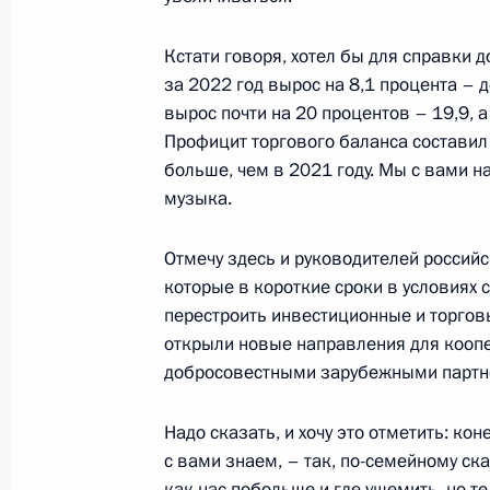
и молодёжных организаций
Кстати говоря, хотел бы для справки 
2 февраля 2023 года, 19:50
Волгоград
за 2022 год вырос на 8,1 процента – 
вырос почти на 20 процентов – 19,9, а
Профицит торгового баланса составил
26 января 2023 года, четверг
больше, чем в 2021 году. Мы с вами 
музыка.
Встреча с главным раввином Росс
Федерации еврейских общин Алек
Отмечу здесь и руководителей российс
26 января 2023 года, 16:40
Москва, Кремль
которые в короткие сроки в условиях
перестроить инвестиционные и торгов
открыли новые направления для коопе
добросовестными зарубежными партн
25 января 2023 года, среда
Встреча с учащимися вузов по слу
Надо сказать, и хочу это отметить: ко
студенчества
с вами знаем, – так, по-семейному ск
как нас побольше и где ущемить, но те