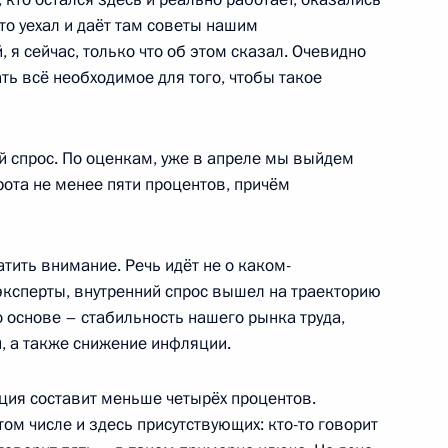
кто уехал и даёт там советы нашим
 я сейчас, только что об этом сказал. Очевидно
ть всё необходимое для того, чтобы такое
чественной войны, жителями
:
10
й спрос. По оценкам, уже в апреле мы выйдем
вителями общественных
рота не менее пяти процентов, причём
г
атить внимание. Речь идёт не о каком-
 эксперты, внутренний спрос вышел на траекторию
о основе – стабильность нашего рынка труда,
, а также снижение инфляции.
ния
6
23м
ь
яция составит меньше четырёх процентов.
ом числе и здесь присутствующих: кто-то говорит