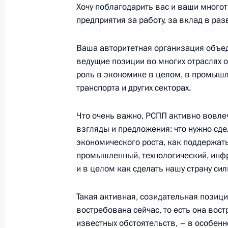
Хочу поблагодарить вас и ваши много
28 февраля 2023 года, 15:30
Москва
предприятия за работу, за вклад в раз
Ваша авторитетная организация объе
23 февраля 2023 года, четверг
ведущие позиции во многих отраслях 
роль в экономике в целом, в промышл
Возложение венка к Могиле Неизве
транспорта и других секторах.
23 февраля 2023 года, 12:20
Москва, Алекс
Что очень важно, РСПП активно вовле
взгляды и предложения: что нужно сд
экономического роста, как поддержать
17 февраля 2023 года, пятница
промышленный, технологический, инфр
30-летие «Газпрома»
и в целом как сделать нашу страну си
17 февраля 2023 года, 14:00
Московская об
Такая активная, созидательная позиц
востребована сейчас, то есть она востр
известных обстоятельств, – в особенн