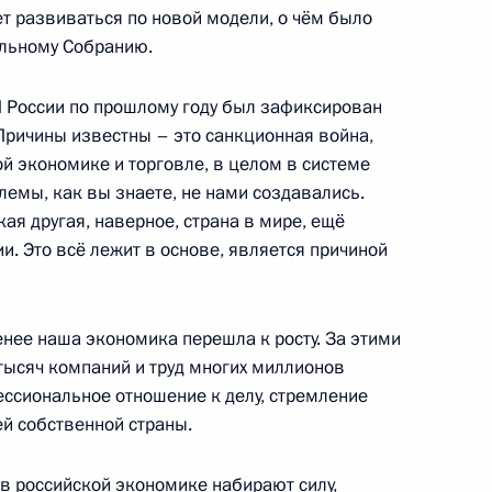
т развиваться по новой модели, о чём было
льному Собранию.
я в регионах России
2
53м
ласть, Ново-Огарёво
 России по прошлому году был зафиксирован
. Причины известны – это санкционная война,
 экономике и торговле, в целом в системе
лемы, как вы знаете, не нами создавались.
ая другая, наверное, страна в мире, ещё
0-летия гражданской авиации
21
24м
и. Это всё лежит в основе, является причиной
менее наша экономика перешла к росту. За этими
ысяч компаний и труд многих миллионов
ессиональное отношение к делу, стремление
онной отрасли
14
54м
ей собственной страны.
в российской экономике набирают силу,