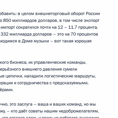
добавить: в целом внешнеторговый оборот России
до 850 миллиардов долларов, в том числе экспорт
 импорт сократился почти на 12 – 11,7 процента.
 332 миллиарда долларов – это на 70 процентов
находимся в Доме музыки – вот такая хорошая
ии Берлом Лазаром и главой
4
сандром Бородой
кого бизнеса, их управленческие команды,
 серьёзного внешнего давления сумели
ые цепочки, наладили логистические маршруты,
рации и сотрудничества с предсказуемыми,
ёрами.
чаю Дня российского
:
4
нечно, это заслуга – ваша и ваших команд, но мы
ажу, – кто даёт советы нашим недоброжелателям,
, кто остался здесь и реально работает, оказались