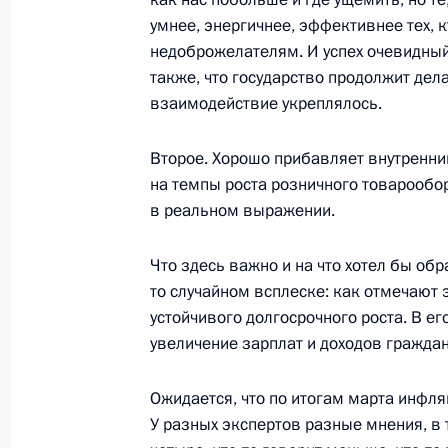
25 января 2023 года, 16:05
Москва
умнее, энергичнее, эффективнее тех, 
недоброжелателям. И успех очевидный,
также, что государство продолжит дела
18 января 2023 года, среда
взаимодействие укреплялось.
Встреча с ветеранами Великой Оте
Второе. Хорошо прибавляет внутренни
блокадного Ленинграда и предста
на темпы роста розничного товарообо
патриотических объединений
в реальном выражении.
18 января 2023 года, 13:45
Санкт-Петербур
Что здесь важно и на что хотел бы обр
то случайном всплеске: как отмечают
21 декабря 2022 года, среда
устойчивого долгосрочного роста. В ег
увеличение зарплат и доходов граждан
Запуск Ковыктинского месторожде
21 декабря 2022 года, 14:45
Москва, Кремл
Ожидается, что по итогам марта инфл
У разных экспертов разные мнения, в т