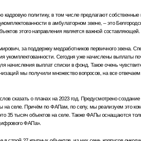
ую кадровую политику, в том числе предлагают собственные
 укомплектованности в амбулаторном звене, – это Белгородс
убъектов этого направления является важной составляющей.
ирович, за поддержку медработников первичного звена. С
 укомплектованности. Сегодня уже начислены выплаты по
ля начисления выплат списки в фонд. Такое очень чувстви
изаций мы получили множество вопросов, на все отвечаем и
слов сказать о планах на 2023 год. Предусмотрено создание
ы на селе. Причём по ФАПам, по селу, мы реализуем это ком
это 35 тысяч объектов на селе. Также ФАПы оснащаются т
цифрового ФАПа».
 в строй 27 крупных объектов, из них семь корпусов онкод