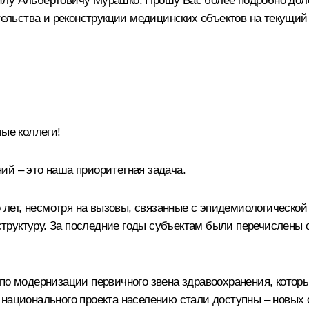
илу Альбертовичу Мурашко. Прошу Вас более подробно дол
тельства и реконструкции медицинских объектов на текущий 
ые коллеги!
ий – это наша приоритетная задача.
ко лет, несмотря на вызовы, связанные с эпидемиологическо
труктуру. За последние годы субъектам были перечислены 
по модернизации первичного звена здравоохранения, которы
 национального проекта населению стали доступны – новых 