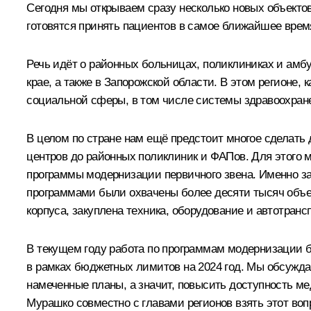
Сегодня мы открываем сразу несколько новых объектов 
готовятся принять пациентов в самое ближайшее врем
Речь идёт о районных больницах, поликлиниках и амбу
крае, а также в Запорожской области. В этом регионе,
социальной сферы, в том числе системы здравоохран
В целом по стране нам ещё предстоит многое сделат
центров до районных поликлиник и ФАПов. Для этого 
программы модернизации первичного звена. Именно за 
программами были охвачены более десяти тысяч объек
корпуса, закуплена техника, оборудование и автотрансп
В текущем году работа по программам модернизации б
в рамках бюджетных лимитов на 2024 год. Мы обсуждал
намеченные планы, а значит, повысить доступность 
Мурашко совместно с главами регионов взять этот во