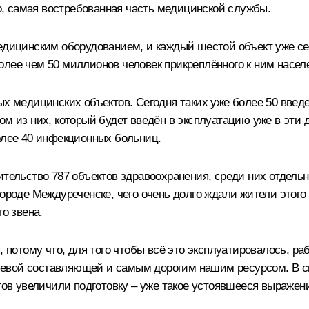
но, самая востребованная часть медицинской службы.
медицинским оборудованием, и каждый шестой объект уже с
олее чем 50 миллионов человек прикреплённого к ним насел
ых медицинских объектов. Сегодня таких уже более 50 введе
ом из них, который будет введён в эксплуатацию уже в эти 
более 40 инфекционных больниц.
ительство 787 объектов здравоохранения, среди них отдельн
городе Междуреченске, чего очень долго ждали жители этог
о звена.
, потому что, для того чтобы всё это эксплуатировалось, р
чевой составляющей и самым дорогим нашим ресурсом. В с
нтов увеличили подготовку – уже такое устоявшееся выражен