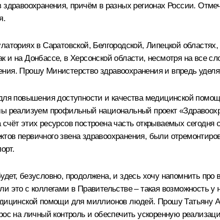
здравоохранения, причём в разных регионах России. Отмечу,
я.
латориях в Саратовской, Белгородской, Липецкой областях
 как и на Донбассе, в Херсонской области, несмотря на все 
ения. Прошу Министерство здравоохранения и впредь уделя
ь для повышения доступности и качества медицинской помо
мы реализуем профильный национальный проект «Здравоохра
счёт этих ресурсов построена часть открываемых сегодня 
тов первичного звена здравоохранения, были отремонтиро
орт.
удет, безусловно, продолжена, и здесь хочу напомнить пр
и это с коллегами в Правительстве – такая возможность у 
медицинской помощи для миллионов людей. Прошу Татьяну 
прос на личный контроль и обеспечить ускоренную реализац