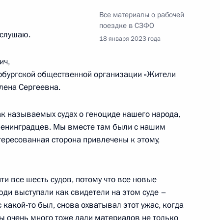
Все материалы о рабочей
поездке в СЗФО
ыслушаю.
18 января 2023 года
дента в области науки
6
30м
ич,
ербургской общественной организации «Жители
лена Сергеевна.
ак называемых судах о геноциде нашего народа,
асти науки и инноваций для
9
14м
 ленинградцев. Мы вместе там были с нашим
тересованная сторона привлечены к этому,
ти все шесть судов, потому что все новые
ди выступали как свидетели на этом суде –
с какой-то был, снова охватывал этот ужас, когда
венных патриотических
ты очень много тоже дали материалов не только
9
53м