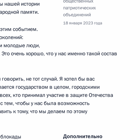
общественных
цы нашей истории
патриотических
народной памяти.
объединений
я в регионах России
2
53м
18 января 2023 года
ласть, Ново-Огарёво
 этим событием.
околений:
 и молодые люди,
Это очень хорошо, что у нас именно такой состав
0-летия гражданской авиации
21
24м
говорить, не тот случай. Я хотел бы вас
елается государством в целом, городскими
сех, кто принимал участие в защите Отечества
с тем, чтобы у нас была возможность
авить к тому, что мы делаем по этому
онной отрасли
14
54м
Дополнительно
 блокады