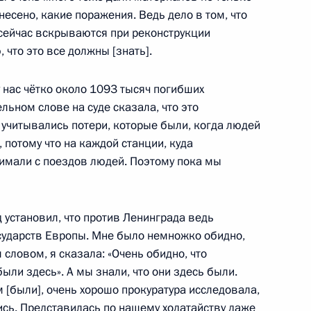
анесено, какие поражения. Ведь дело в том, что
сейчас вскрываются при реконструкции
 что это все должны [знать].
 у нас чётко около 1093 тысяч погибших
льном слове на суде сказала, что это
 учитывались потери, которые были, когда людей
ии Берлом Лазаром и главой
4
 потому что на каждой станции, куда
сандром Бородой
имали с поездов людей. Поэтому пока мы
д установил, что против Ленинграда ведь
осударств Европы. Мне было немножко обидно,
словом, я сказала: «Очень обидно, что
чаю Дня российского
:
ыли здесь». А мы знали, что они здесь были.
4
 [были], очень хорошо прокуратура исследовала,
сь. Представилась по нашему ходатайству даже