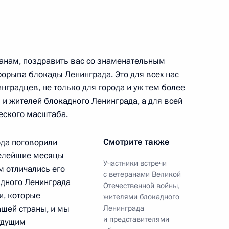
еранам, поздравить вас со знаменательным
рорыва блокады Ленинграда. Это для всех нас
стного Солдата
19
6м
нградцев, не только для города и уж тем более
 и жителей блокадного Ленинграда, а для всей
андровский сад
ческого масштаба.
Смотрите также
ода поговорили
яжелейшие месяцы
Участники встречи
 отличались его
5
40м
с ветеранами Великой
адного Ленинграда
Отечественной войны,
ласть, Ново-Огарёво
и, которые
жителями блокадного
ашей страны, и мы
Ленинграда
и представителями
удущим