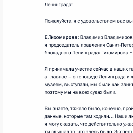
Ленинграда!
8 февраля 2023 года, среда
Пожалуйста, я с удовольствием вас в
Беседа с лауреатами премии Прези
и инноваций для молодых учёных
Е.Тихомирова:
Владимир Владимиров
я председатель правления Санкт-Пет
8 февраля 2023 года, 16:15
Москва, Кремль
блокадного Ленинграда» Тихомирова Е
Я принимала участие сейчас в наших т
Вручение премий Президента в обл
а главное – о геноциде Ленинграда и
молодых учёных
музеем, выступали, мы были как заин
поэтому мы на всех судах были.
8 февраля 2023 года, 15:50
Москва, Кремль
Вы знаете, тяжело было, конечно, прой
данные, которые там ходили… Наши лю
2 февраля 2023 года, четверг
я могу сказать, что действительно ужа
Встреча с представителями общест
ты слышал то, что здесь было. Экспер