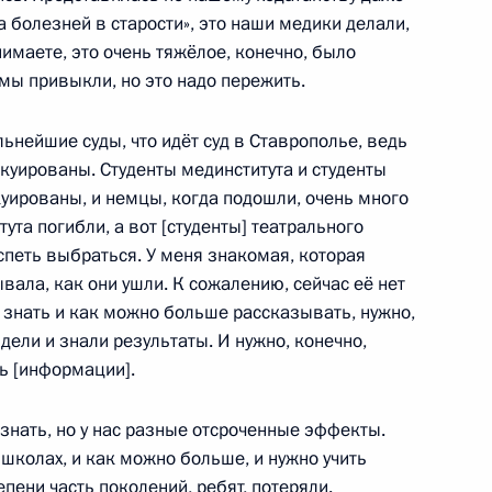
а болезней в старости», это наши медики делали,
имаете, это очень тяжёлое, конечно, было
 мы привыкли, но это надо пережить.
альнейшие суды, что идёт суд в Ставрополье, ведь
чественной войны, жителями
:
10
куированы. Студенты мединститута и студенты
вителями общественных
куированы, и немцы, когда подошли, очень много
ута погибли, а вот [студенты] театрального
г
спеть выбраться. У меня знакомая, которая
вала, как они ушли. К сожалению, сейчас её нет
о знать и как можно больше рассказывать, нужно,
дели и знали результаты. И нужно, конечно,
ь [информации].
ния
6
23м
знать, но у нас разные отсроченные эффекты.
ь
школах, и как можно больше, и нужно учить
епени часть поколений, ребят, потеряли.