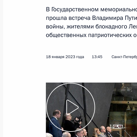
В Государственном мемориальн
прошла встреча Владимира Пути
Показа
войны, жителями блокадного Ле
общественных патриотических о
22 марта 2023 года, среда
Вручение премий Президента моло
18 января 2023 года
13:45
Санкт-Петерб
и за произведения для детей
22 марта 2023 года, 13:55
Москва, Кремль
16 марта 2023 года, четверг
Пленарное заседание съезда РСПП
16 марта 2023 года, 16:40
Москва