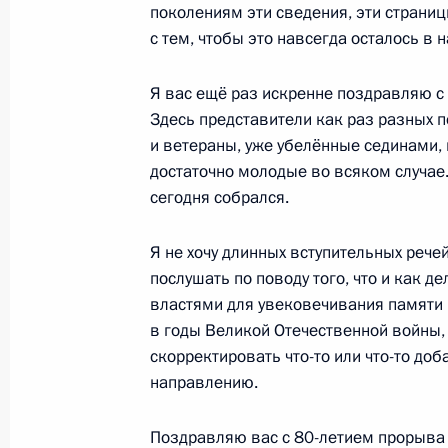
15 февраля 2023 года, среда
поколениям эти сведения, эти страни
с тем, чтобы это навсегда осталось в 
Открытие объектов здравоохранени
15 февраля 2023 года, 18:05
Московская об
Я вас ещё раз искренне поздравляю с
Здесь представители как раз разных п
и ветераны, уже убелённые сединами,
достаточно молодые во всяком случае. 
9 февраля 2023 года, четверг
сегодня собрался.
Торжественный вечер по случаю 10
России
Я не хочу длинных вступительных речей 
послушать по поводу того, что и как д
9 февраля 2023 года, 19:50
Москва, Кремль
властями для увековечивания памяти в
в годы Великой Отечественной войны, 
скорректировать что-то или что-то доб
Встреча с представителями авиаци
направлению.
9 февраля 2023 года, 19:00
Москва, Кремль
Поздравляю вас с 80-летием прорыва