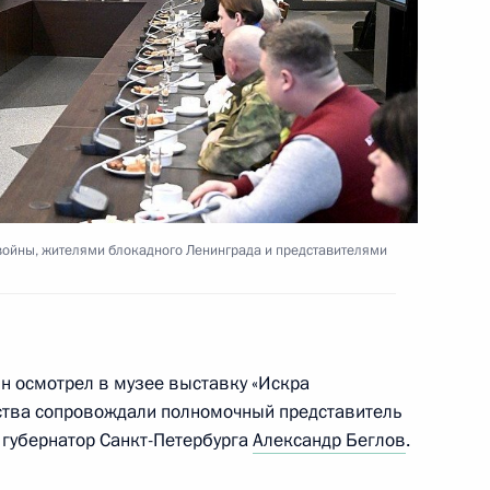
онного завода
16
36м
войны, жителями блокадного Ленинграда и представителями
ика
4
13м
н осмотрел в музее выставку «Искра
рства сопровождали полномочный представитель
 губернатор Санкт-Петербурга
Александр Беглов
.
4
8м