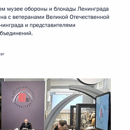
ом музее обороны и блокады Ленинграда
на с ветеранами Великой Отечественной
ть следующие материалы
нинграда и представителями
бъединений.
дым деятелям культуры
ург
9
17м
:
14