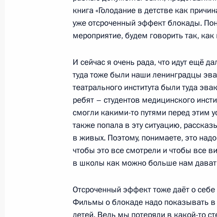
25 января 2023 года, 16:05
Москва
книга «Голодание в детстве как причин
уже отсроченный эффект блокады. Пон
мероприятие, будем говорить так, как
18 января 2023 года, среда
И сейчас я очень рада, что идут ещё д
Встреча с ветеранами Великой Оте
туда тоже были наши ленинградцы эва
блокадного Ленинграда и предста
театрального института были туда эва
патриотических объединений
ребят – студентов медицинского инстит
18 января 2023 года, 13:45
Санкт-Петербур
смогли какими-то путями перед этим у
также попала в эту ситуацию, рассказы
в живых. Поэтому, понимаете, это над
чтобы это все смотрели и чтобы все ви
21 декабря 2022 года, среда
в школы как можно больше нам дават
Запуск Ковыктинского месторожде
Отсроченный эффект тоже даёт о себе 
21 декабря 2022 года, 14:45
Москва, Кремл
Фильмы о блокаде надо показывать в 
детей. Ведь мы потеряли в какой-то ст