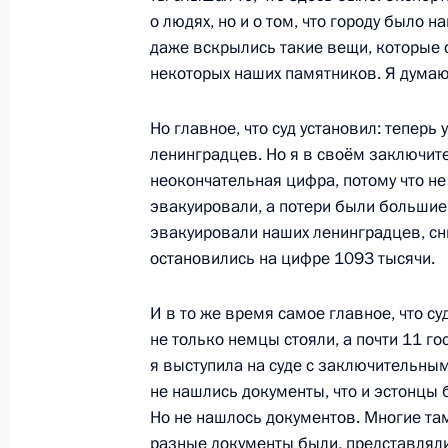
о людях, но и о том, что городу было н
и молодёжных организаций
даже вскрылись такие вещи, которые 
2 февраля 2023 года, 19:50
Волгоград
некоторых наших памятников. Я думаю,
Но главное, что суд установил: теперь
26 января 2023 года, четверг
ленинградцев. Но я в своём заключите
неокончательная цифра, потому что не
Встреча с главным раввином Росс
эвакуировали, а потери были большие,
Федерации еврейских общин Алек
эвакуировали наших ленинградцев, сн
26 января 2023 года, 16:40
Москва, Кремль
остановились на цифре 1093 тысячи.
И в то же время самое главное, что су
не только немцы стояли, а почти 11 г
25 января 2023 года, среда
я выступила на суде с заключительным 
Встреча с учащимися вузов по слу
не нашлись документы, что и эстонцы б
студенчества
Но не нашлось документов. Многие там
разные документы были, представляли