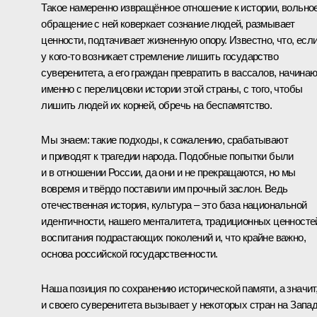
Такое намеренно извращённое отношение к истории, вольно
обращение с ней коверкает сознание людей, размывает
ценности, подтачивает жизненную опору. Известно, что, есл
у кого-то возникает стремление лишить государство
суверенитета, а его граждан превратить в вассалов, начина
именно с перелицовки истории этой страны, с того, чтобы
лишить людей их корней, обречь на беспамятство.
Мы знаем: такие подходы, к сожалению, срабатывают
и приводят к трагедии народа. Подобные попытки были
и в отношении России, да они и не прекращаются, но мы
вовремя и твёрдо поставили им прочный заслон. Ведь
отечественная история, культура – это база национальной
идентичности, нашего менталитета, традиционных ценносте
воспитания подрастающих поколений и, что крайне важно,
основа российской государственности.
Наша позиция по сохранению исторической памяти, а значит
и своего суверенитета вызывает у некоторых стран на Запа