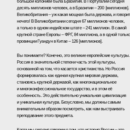
большой колонией была Бразилия. В Португалии сегодня
десять миллионов человек, а в Бразилии – 200 [миллионов].
Великобритания – уж какая мощная была держава, и говори
нечего! В Великобритании сегодня 67 миллионов человек,
а только в одном индийском штате – 241 миллион. В самой
крупной стране Европы – ФРГ, 84 миллиона, а в одной тольк
провинции Гуандун в Китае – 126 [миллионов].
Вы понимаете? Конечно, это великие европейские культуры.
Россия в значительной степени часть этой культуры,
основанной на том, что касается христианства. Но Россия
формировалась как единая крупная мировая держава,
становясь крупной державой, как многонациональное
и многоконфессиональное государство, и в этом её
особенность. Это действительно уникальная цивилизация
и уникальная культура. Безусловно, мы должны самым
внимательным образом посмотреть, как нам выстраивать
преподавание этого предмета.
Когда мы сегодня говорим о том, что история России – это