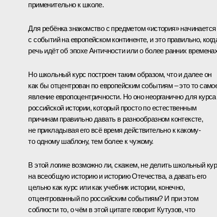
применительно к школе.
Для ребёнка знакомство с предметом «история» начинается
с событий на европейском континенте, и это правильно, когд
речь идёт об эпохе Античности или о более ранних временах
Но школьный курс построен таким образом, что и далее он
как бы отцентрован по европейским событиям – это то само
явление европоцентричности. Но оно неорганично для курса
российской истории, который просто по естественным
причинам правильно давать в разнообразном контексте,
не прикладывая его всё время действительно к какому-
то одному шаблону, тем более к чужому.
В этой логике возможно ли, скажем, не делить школьный ку
на всеобщую историю и историю Отечества, а давать его
цельно как курс или как учебник истории, конечно,
отцентрованный по российским событиям? И при этом
соблюсти то, о чём в этой цитате говорит Кутузов, что