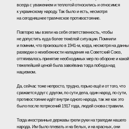
всегда с уважением и теплотой относились и относимся
к украинскому народу. Так было и есть, несмотря
на сегодняшнее трагическое противостояние.
Повторю: мы взяли на себя ответственность, чтобы
не допустить куда более тяжёлой ситуации. Помнили
и помним, что произошло в 1941-м, когда, несмотря на данны
разведки о неизбежности нападения на Советский Союз,
оттягивалось принятие необходимых мер по обороне и какой
тяжелейшей ценой была завоёвана тогда победа над
нацизмом.
Да, сейчас тоже непросто, трудно, горько ещё и от того, что
сражается друг с другом, по сути дела, один народ, по сути,
противостояние идёт внутри одного народа, так же как это
было после потрясений 1917 года, людей снова стравили.
Тогда иностранные державы грели руки на трагедии нашего
народа. Им было плевать и на белых, и на красных, они