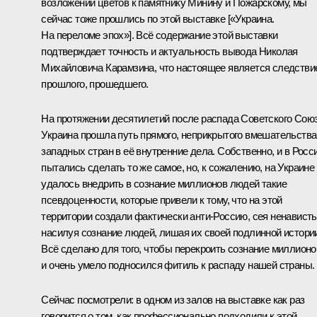
возложении цветов к памятнику Минину и Пожарскому, мы
сейчас тоже прошлись по этой выставке [«Украина.
На переломе эпох»]. Всё содержание этой выставки
подтверждает точность и актуальность вывода Николая
Михайловича Карамзина, что настоящее является следстви
прошлого, прошедшего.
На протяжении десятилетий после распада Советского Сою
Украина прошла путь прямого, неприкрытого вмешательства
западных стран в её внутренние дела. Собственно, и в Росс
пытались сделать то же самое, но, к сожалению, на Украине
удалось внедрить в сознание миллионов людей такие
псевдоценности, которые привели к тому, что на этой
территории создали фактически анти-Россию, сея ненависть
насилуя сознание людей, лишая их своей подлинной истори
Всё сделано для того, чтобы перекроить сознание миллионо
и очень умело подносился фитиль к распаду нашей страны.
Сейчас посмотрели: в одном из залов на выставке как раз
говорится о том, как профессионально подходили к этой