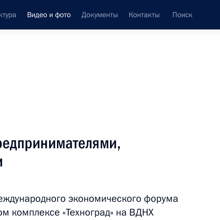
ктура
Видео и фото
Документы
Контакты
Поиск
си
ия, встречи
Встречи со СМИ
август, 2022
ть следующие материалы
редпринимателями,
и
Совещание с членами
Правительства
международного экономического форума
м комплексе «Техноград» на ВДНХ