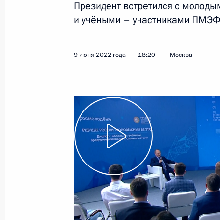
Президент встретился с молод
и учёными – участниками ПМЭФ
10 августа 2022 года
Видео, 14 мин.
9 июня 2022 года
18:20
Москва
Совещание с членами
Правительства