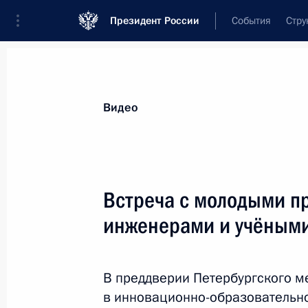
Президент России
События
Стру
Видеозаписи
Фотографии
Аудиозапи
Все материалы
Выступления
Совещан
Видео
Показа
Встреча с молодыми п
инженерами и учёным
В Череповце открыт новый
мост через Шексну
В преддверии Петербургского 
в инновационно-образовательно