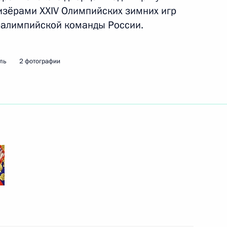
ризёрами XXIV Олимпийских зимних игр
аралимпийской команды России.
ть следующие материалы
ль
2 фотографии
ого времени»
:
7
«Большая перемена»
3
26м