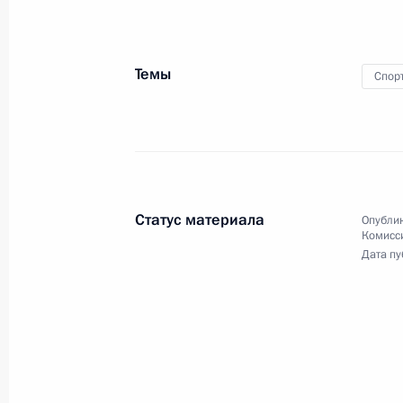
Встреча с руководством Госдумы и
7 июля 2022 года, 20:50
Москва, Кремль
Темы
Спор
Встреча с победителями конкурса 
7 июля 2022 года, 17:40
Москва, Кремль
Статус материала
Опублик
Комисс
21 июня 2022 года, вторник
Дата пу
Встреча с выпускниками военных в
21 июня 2022 года, 13:20
Москва, Кремль