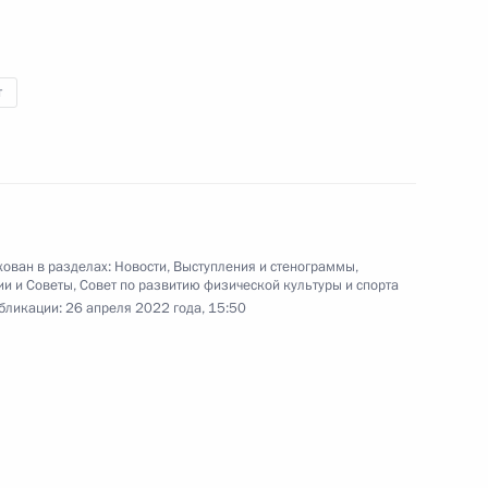
 главами фракций
:
4
т
«Лидеры России»
:
7
ован в разделах:
Новости
,
Выступления и стенограммы
,
ии и Советы
,
Совет по развитию физической культуры и спорта
бликации:
26 апреля 2022 года, 15:50
узов
14
15м