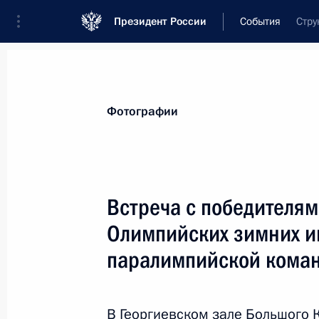
Президент России
События
Стру
Президент
Администрация
Государст
Новости
Стенограммы
Поездки
Те
Фотографии
Рубрикация материалов
Все материалы
Встреча с победителям
Послания Федеральному Собранию
Олимпийских зимних и
Заявления по важнейшим вопросам
паралимпийской кома
Совещания, заседания, рабочие встречи
Речи и обращения
В Георгиевском зале Большого 