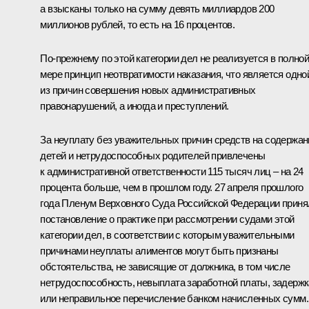
а взысканы только на сумму девять миллиардов 200
миллионов рублей, то есть на 16 процентов.
По-прежнему по этой категории дел не реализуется в полно
мере принцип неотвратимости наказания, что является одно
из причин совершения новых административных
правонарушений, а иногда и преступлений.
За неуплату без уважительных причин средств на содержан
детей и нетрудоспособных родителей привлечены
к административной ответственности 115 тысяч лиц – на 24
процента больше, чем в прошлом году. 27 апреля прошлого
года Пленум Верховного Суда Российской Федерации приня
постановление о практике при рассмотрении судами этой
категории дел, в соответствии с которым уважительными
причинами неуплаты алиментов могут быть признаны
обстоятельства, не зависящие от должника, в том числе
нетрудоспособность, невыплата заработной платы, задержк
или неправильное перечисление банком начисленных сумм.