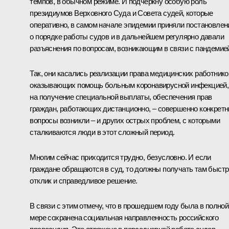
темпов, в обычном режиме. И подчеркну особую роль
президиумов Верховного Суда и Совета судей, которые
оперативно, в самом начале эпидемии приняли постановлен
о порядке работы судов и в дальнейшем регулярно давали
разъяснения по вопросам, возникающим в связи с пандемие
Так, они касались реализации права медицинских работнико
оказывающих помощь больным коронавирусной инфекцией,
на получение специальной выплаты, обеспечения прав
граждан, работающих дистанционно, – совершенно конкрет
вопросы возникли – и других острых проблем, с которыми
сталкиваются люди в этот сложный период.
Многим сейчас приходится трудно, безусловно. И если
граждане обращаются в суд, то должны получать там быст
отклик и справедливое решение.
В связи с этим отмечу, что в прошедшем году была в полной
мере сохранена социальная направленность российского