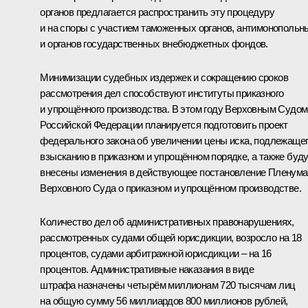
органов предлагается распространить эту процедуру
и на споры с участием таможенных органов, антимонопольн
и органов государственных внебюджетных фондов.
Минимизации судебных издержек и сокращению сроков
рассмотрения дел способствуют институты приказного
и упрощённого производства. В этом году Верховным Судом
Российской Федерации планируется подготовить проект
федерального закона об увеличении цены иска, подлежаще
взысканию в приказном и упрощённом порядке, а также буд
внесены изменения в действующее постановление Пленума
Верховного Суда о приказном и упрощённом производстве.
Количество дел об административных правонарушениях,
рассмотренных судами общей юрисдикции, возросло на 18
процентов, судами арбитражной юрисдикции – на 16
процентов. Административные наказания в виде
штрафа назначены четырём миллионам 720 тысячам лиц
на общую сумму 56 миллиардов 800 миллионов рублей,