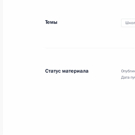
конкурса «Учитель года
России»
Темы
Школ
2 февраля 2021 года
Видео, 47 мин.
Статус материала
Опублик
Дата пу