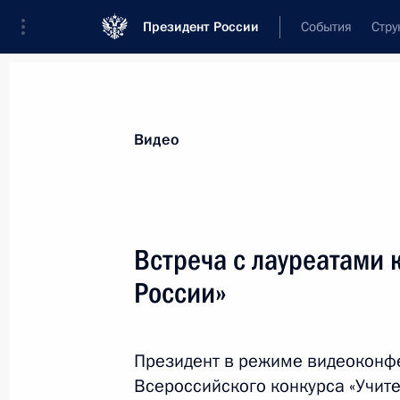
Президент России
События
Стру
Видеозаписи
Фотографии
Аудиозапи
Все материалы
Выступления
Совещан
Видео
Показа
Встреча с лауреатами 
России»
Встреча с руководителями
фракций Государственной
Президент в режиме видеоконфе
Думы
Всероссийского конкурса «Учите