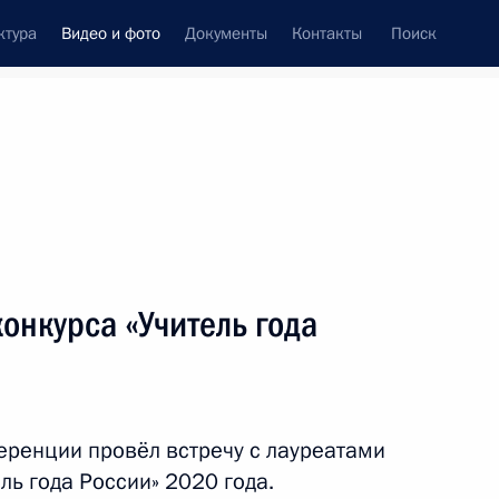
ктура
Видео и фото
Документы
Контакты
Поиск
си
ия, встречи
Встречи со СМИ
февраль, 2021
ть следующие материалы
конкурса «Учитель года
Совещание с членами
Правительства
ренции провёл встречу с лауреатами
ль года России» 2020 года.