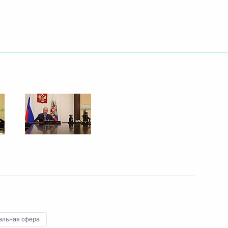
ть следующие материалы
Валдай»
:
5
асть, Ново-Огарёво
П
3
51м
асть, Ново-Огарёво
альная сфера