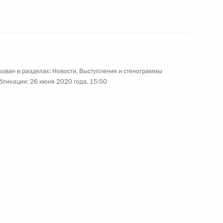
Вооружённых Сил Валерием
3
4м
сть, Ново-Огарёво
ован в разделах:
Новости
,
Выступления и стенограммы
бликации:
26 июня 2020 года, 15:50
 Государственной Думы
4
10м
сть, Ново-Огарёво
педагогических вузов
3
34м