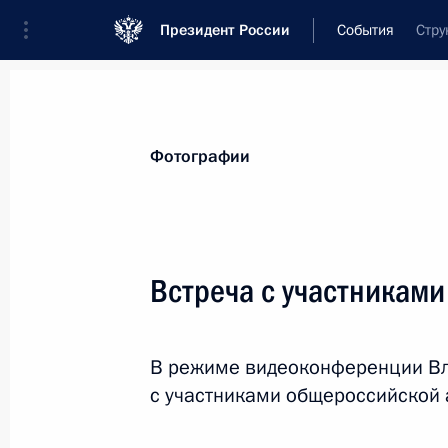
Президент России
События
Стру
Президент
Администрация
Государст
Новости
Стенограммы
Поездки
Те
Фотографии
Рубрикация материалов
Все материалы
Встреча с участниками
Послания Федеральному Собранию
Заявления по важнейшим вопросам
В режиме видеоконференции Вл
Совещания, заседания, рабочие встречи
с участниками общероссийской
Речи и обращения