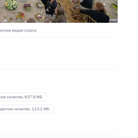
Посещение штаба партии
летним видам спорта
«Единая Россия»
.
18 сентября 2016 года
Видео, 8 мин.
кое качество,
637.9 МБ
артное качество,
113.1 МБ