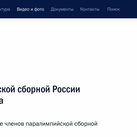
ктура
Видео и фото
Документы
Контакты
Поиск
си
ия, встречи
Встречи со СМИ
сентябрь, 2016
ть следующие материалы
ской сборной России
а
ской сборной России по летним
ле членов паралимпийской сборной
Видео, 21 мин.