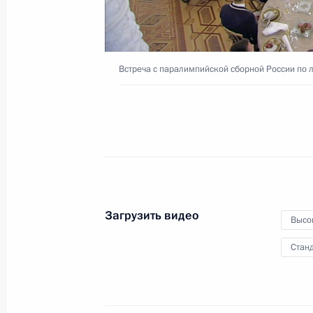
Совещание с членами
Встреча с паралимпийской сборной России по 
Правительства
19 сентября 2016 года
Видео, 21 мин
Загрузить видео
Высо
Станд