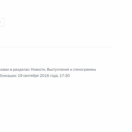
т
Заседание президиума Госсовета
по вопросам развития
транспортной системы Юга России
ован в разделах:
Новости
,
Выступления и стенограммы
бликации:
19 сентября 2016 года, 17:30
15 сентября 2016 года
Видео, 7 мин.