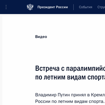
Президент России
События
Стру
Видеозаписи
Фотографии
Аудиозапи
Все материалы
Выступления
Совещан
Видео
Показа
Встреча с паралимпий
по летним видам спорт
Встреча с паралимпий
видам спорта
Владимир Путин принял в Крем
19 сентября 2016 года
Москва, Кремль
России по летним видам спорта.