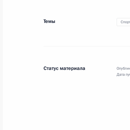
Темы
Спор
Выступление на заседании Совета
глав государств – участников
Содружества Независимых
Государств в узком составе
Статус материала
Опублик
Дата пу
16 сентября 2016 года
Видео, 6 мин.