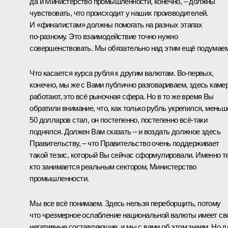
да и Министерство промышленности, конечно, – должны
чувствовать, что происходит у наших производителей.
И «финалистам» должны помогать на разных этапах
по‑разному. Это взаимодействие точно нужно
совершенствовать. Мы обязательно над этим ещё подумаем
Что касается курса рубля к другим валютам. Во‑первых,
конечно, мы же с Вами публично разговариваем, здесь каме
работают, это всё рыночная сфера. Но в то же время Вы
обратили внимание, что, как только рубль укрепился, меньш
50 долларов стал, он постепенно, постепенно всё‑таки
поднялся. Должен Вам сказать – и воздать должное здесь
Правительству, – что Правительство очень поддерживает
такой тезис, который Вы сейчас сформулировали. Именно те
кто занимается реальным сектором, Министерство
промышленности.
Мы все всё понимаем. Здесь нельзя переборщить, потому
что чрезмерное ослабление национальной валюты имеет св
негативные составляющие, и мы с вами об этом знаем. Но д