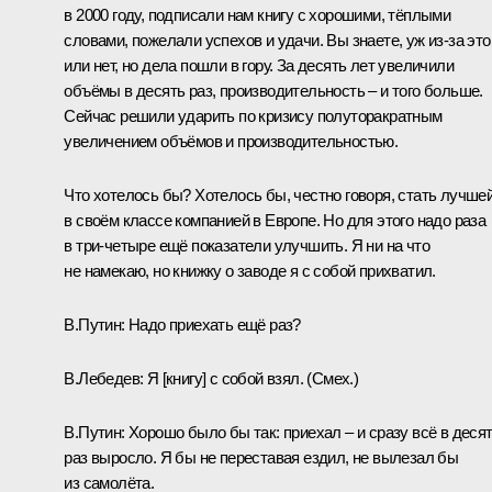
в 2000 году, подписали нам книгу с хорошими, тёплыми
словами, пожелали успехов и удачи. Вы знаете, уж из‑за это
или нет, но дела пошли в гору. За десять лет увеличили
объёмы в десять раз, производительность – и того больше.
Сейчас решили ударить по кризису полуторакратным
увеличением объёмов и производительностью.
Что хотелось бы? Хотелось бы, честно говоря, стать лучше
в своём классе компанией в Европе. Но для этого надо раза
в три-четыре ещё показатели улучшить. Я ни на что
не намекаю, но книжку о заводе я с собой прихватил.
В.Путин:
Надо приехать ещё раз?
В.Лебедев:
Я [книгу] с собой взял. (
Смех.
)
В.Путин:
Хорошо было бы так: приехал – и сразу всё в деся
раз выросло. Я бы не переставая ездил, не вылезал бы
из самолёта.