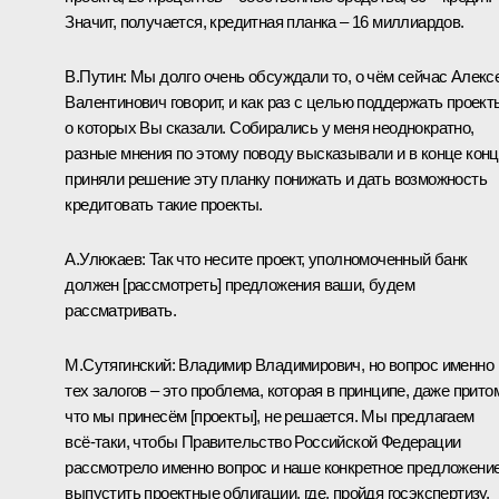
Значит, получается, кредитная планка – 16 миллиардов.
В.Путин:
Мы долго очень обсуждали то, о чём сейчас Алекс
Валентинович говорит, и как раз с целью поддержать проект
о которых Вы сказали. Собирались у меня неоднократно,
разные мнения по этому поводу высказывали и в конце кон
приняли решение эту планку понижать и дать возможность
кредитовать такие проекты.
А.Улюкаев:
Так что несите проект, уполномоченный банк
должен [рассмотреть] предложения ваши, будем
рассматривать.
М.Сутягинский:
Владимир Владимирович, но вопрос именно
тех залогов – это проблема, которая в принципе, даже прито
что мы принесём [проекты], не решается. Мы предлагаем
всё‑таки, чтобы Правительство Российской Федерации
рассмотрело именно вопрос и наше конкретное предложение
выпустить проектные облигации, где, пройдя госэкспертизу,