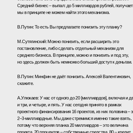
Средний бизнес – выпал: до 5 миллиардов рублей, получает
мы в принципе не можем найти этого механизма.
В.Путин:
То есть Вы предлагаете понизить эту планку?
М.Сутягинский:
Можно понизить, если расширить это
постановление, либо сделать отдельный механизм для
среднего бизнеса. В принципе, можно и понизить и под эту,
но здесь должен быть немножко больший доступ к деньгам.
В.Путин:
Минфин не даёт понизить. Алексей Валентинович,
скажите.
А.Улюкаев
:
У нас от одного до 20 [миллиардов], включая и дв
и три, и четыре, и пять. У нас сегодня принято в рамках
проектного финансирования 16 проектов, из них половина – 
2–3-миллиардные. Мы даже стремимся именно такие взять,
потому что верхняя планка 20 миллиардов – это величина
проекта, 20 процентов – собственные средства, 80 – кредит.