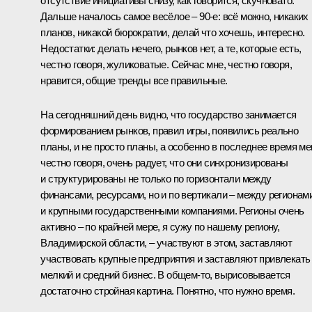
отсутствие инициативы снизу, как говорится, скучновато.
Дальше началось самое весёлое – 90-е: всё можно, никаких
планов, никакой бюрократии, делай что хочешь, интересно.
Недостатки: делать нечего, рынков нет, а те, которые есть,
честно говоря, жуликоватые. Сейчас мне, честно говоря,
нравится, общие тренды все правильные.
На сегодняшний день видно, что государство занимается
формированием рынков, правил игры, появились реально
планы, и не просто планы, а особенно в последнее время ме
честно говоря, очень радует, что они синхронизированы
и структурированы не только по горизонтали между
финансами, ресурсами, но и по вертикали – между регионам
и крупными государственными компаниями. Регионы очень
активно – по крайней мере, я сужу по нашему региону,
Владимирской области, – участвуют в этом, заставляют
участвовать крупные предприятия и заставляют привлекать
мелкий и средний бизнес. В общем‑то, вырисовывается
достаточно стройная картина. Понятно, что нужно время.