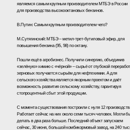
являемся самым крупным производителем МТБЭ в России
для производства высокооктановых бензинов.
В.Путин:
Самым крупным производителем чего?
М.Сутягинский:
МТБЭ – метил-трет-бутиловый эфир, для
повышения бензина (95, 98) по октану.
Пошли ещё в агробизнес. Получили синергию, объединив
«зелёную» химию с «чёрной» – сырьё от глубокой перерабо
зерновых получается сырьём для нефтехимии. А для
сельского хозяйства является якорным проектом и даёт
возможность развития сельскому хозяйству, гарантируя
стопроцентный сбыт этой продукции.
С момента существования построили с нуля 12 производств
Работает сейчас на них около семи тысяч человек. Могли б
делать в два раза больше. Последний объект запускаем
сейчас, 30 июня, большой комбикормовый завод, на 240 тыс