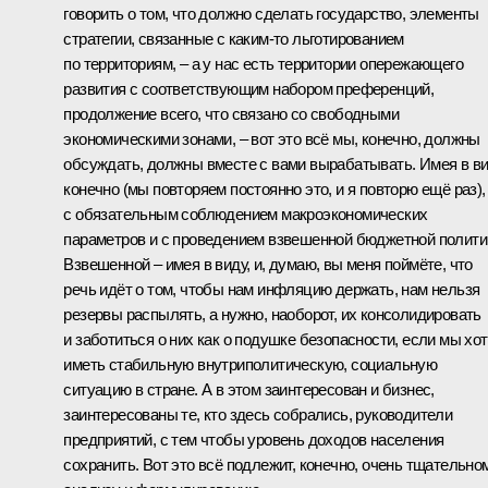
говорить о том, что должно сделать государство, элементы
стратегии, связанные с каким‑то льготированием
по территориям, – а у нас есть территории опережающего
развития с соответствующим набором преференций,
продолжение всего, что связано со свободными
экономическими зонами, – вот это всё мы, конечно, должны
обсуждать, должны вместе с вами вырабатывать. Имея в ви
конечно (мы повторяем постоянно это, и я повторю ещё раз),
с обязательным соблюдением макроэкономических
параметров и с проведением взвешенной бюджетной полити
Взвешенной – имея в виду, и, думаю, вы меня поймёте, что
речь идёт о том, чтобы нам инфляцию держать, нам нельзя
резервы распылять, а нужно, наоборот, их консолидировать
и заботиться о них как о подушке безопасности, если мы хо
иметь стабильную внутриполитическую, социальную
ситуацию в стране. А в этом заинтересован и бизнес,
заинтересованы те, кто здесь собрались, руководители
предприятий, с тем чтобы уровень доходов населения
сохранить. Вот это всё подлежит, конечно, очень тщательно